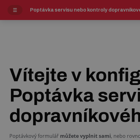
Poptávka servisu nebo kontroly dopravníko
Vítejte v konfi
Poptávka servi
dopravníkové
Poptávkový formulář
můžete vyplnit sami
, nebo rovn