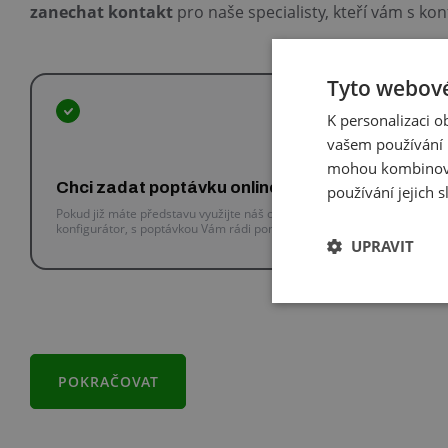
zanechat kontakt
pro naše specialisty, kteří vám s k
Tyto webové
K personalizaci 
vašem používání n
mohou kombinovat
Chci zadat poptávku online
Ch
používání jejich 
sp
Pokud již máte představu využijte náš online
konfigurátor, s poptávkou Vám rádi pomůžeme.
Spe
UPRAVIT
pří
POKRAČOVAT