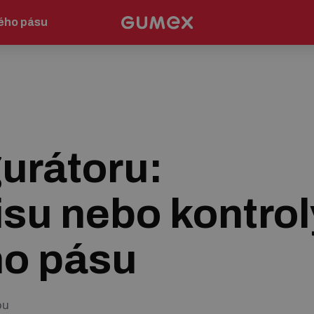
vého pásu
gurátoru:
su nebo kontrol
ho pásu
ou