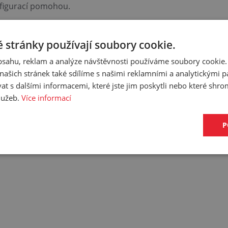
onfigurací pomohou.
 stránky používají soubory cookie.
obsahu, reklam a analýze návštěvnosti používáme soubory cookie.
ašich stránek také sdílíme s našimi reklamními a analytickými par
 s dalšími informacemi, které jste jim poskytli nebo které shro
ci, aby mě kontaktoval
služeb.
Více informací
ecialista
cialista se s Vámi spojí a navrhne možné řešení. V
P
padě potřeby Vás navštíví přímo v provozu.