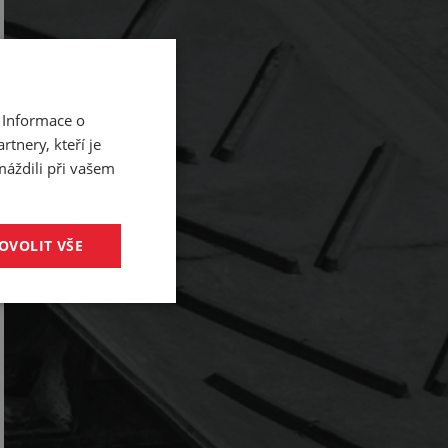
 Informace o
tnery, kteří je
máždili při vašem
OVOLIT VŠE