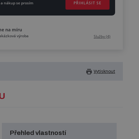
PŘIHLÁSIT SE
 a nákup se prosím
me na míru
zakázková výroba
Služby (4)
Vytisknout
U
Přehled vlastností