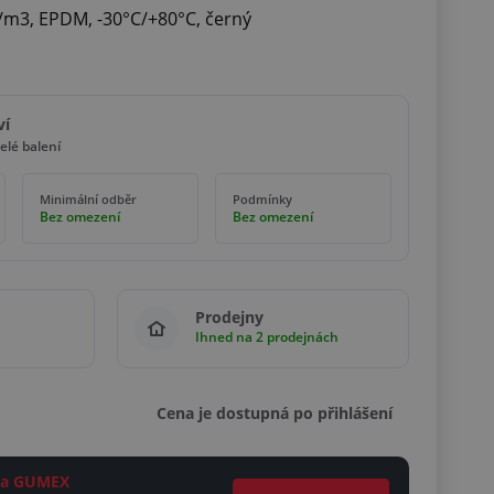
/m3, EPDM, -30°C/+80°C, černý
ví
elé balení
Minimální odběr
Podmínky
Bez omezení
Bez omezení
Prodejny
Ihned na 2 prodejnách
Cena je dostupná po přihlášení
ěta GUMEX