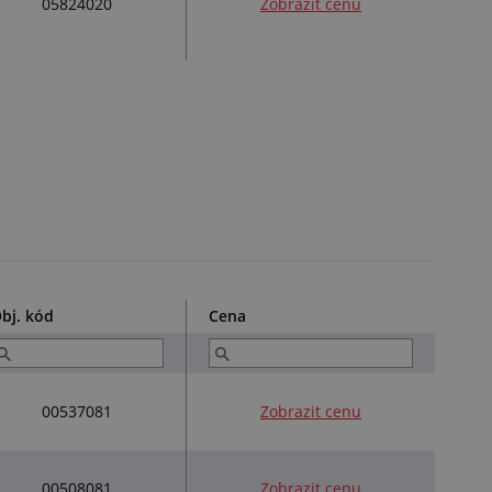
05824020
Zobrazit cenu
bj. kód
Cena
00537081
Zobrazit cenu
00508081
Zobrazit cenu