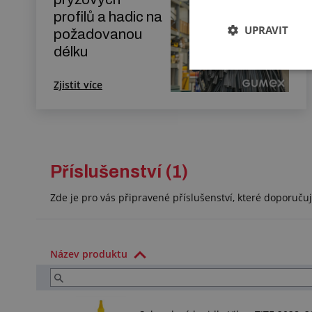
profilů a hadic na
UPRAVIT
požadovanou
délku
Zjistit více
Příslušenství (1)
Zde je pro vás připravené příslušenství, které doporuč
Název produktu