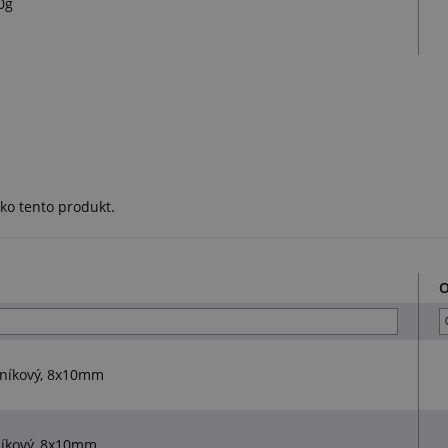
0g
ko tento produkt.
O
lníkový, 8x10mm
lníkový, 8x10mm