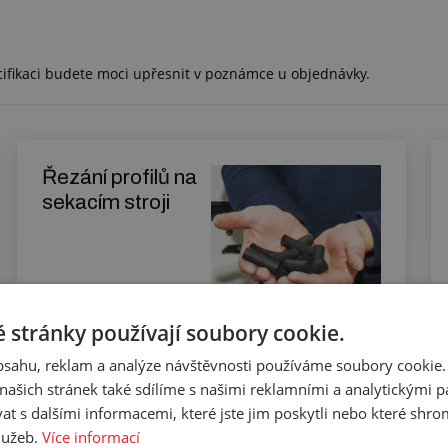
cifikaci budete moci upřesnit v poznámce u objednávky.
Řezání profilů na
sekacím stroji
Zjistit více
 stránky používají soubory cookie.
obsahu, reklam a analýze návštěvnosti používáme soubory cookie.
ašich stránek také sdílíme s našimi reklamními a analytickými par
 s dalšími informacemi, které jste jim poskytli nebo které shro
služeb.
Více informací