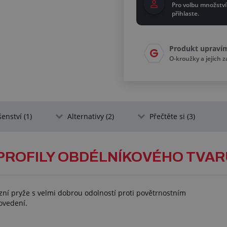
Pro volbu množství
přihlaste.
Produkt upraví
O-kroužky a jejich 
šenství (1)
Alternativy (2)
Přečtěte si (3)
PROFILY OBDÉLNÍKOVÉHO TVAR
zní pryže s velmi dobrou odolností proti povětrnostním
ovedení.