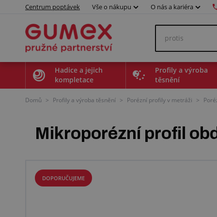
Centrum poptávek
Vše o nákupu
O nás a kariéra
Hadice a jejich
Profily a výroba
kompletace
těsnění
Domů
>
Profily a výroba těsnění
>
Porézní profily v metráži
>
Poréz
Mikroporézní profil o
DOPORUČUJEME