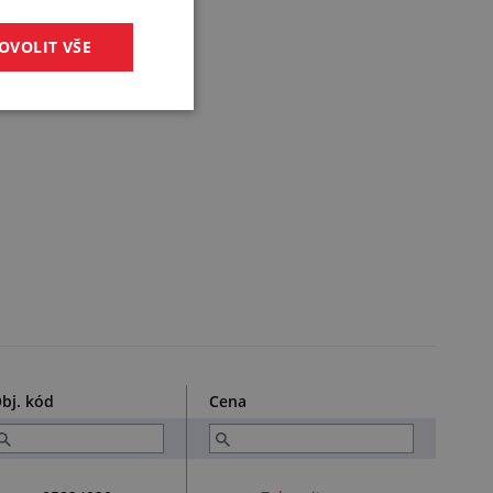
OVOLIT VŠE
bj. kód
Cena