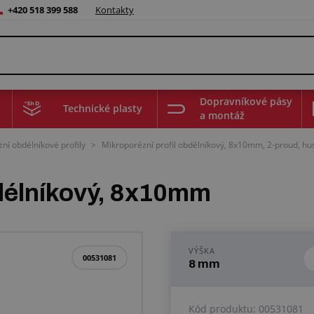
+420 518 399 588
Kontakty
Dopravníkové pásy
Technické plasty
a montáž
ní obdélníkové profily
>
Mikroporézní profil obdélníkový, 8x10mm, 2-proud, h
bdélníkový, 8x10mm
VÝŠKA
00531081
8 mm
Kód produktu:
00531081