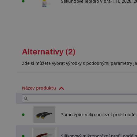
Sekundové lepidlo Vibra-TITE 2028, 2
Alternativy (2)
Zde si můžete vybrat výrobky s podobnými parametry ja
Název produktu
Samolepicí mikroporézní profil obdé
Silikonový mikroporézní profil obdé