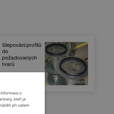
Slepování profilů
do
požadovaných
tvarů
Zjistit více
 Informace o
tnery, kteří je
máždili při vašem