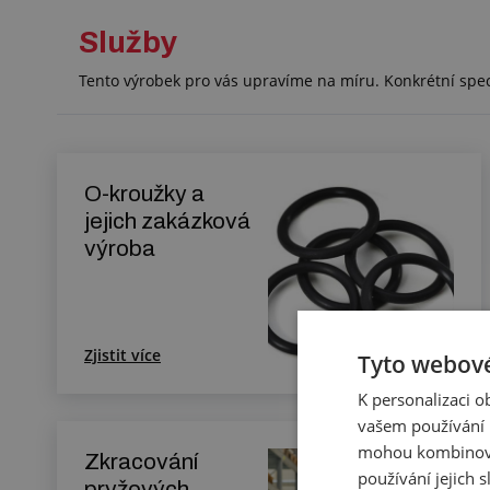
Služby
Tento výrobek pro vás upravíme na míru. Konkrétní spe
O-kroužky a
jejich zakázková
výroba
Zjistit více
Tyto webové
K personalizaci 
vašem používání n
mohou kombinovat
Zkracování
používání jejich 
pryžových