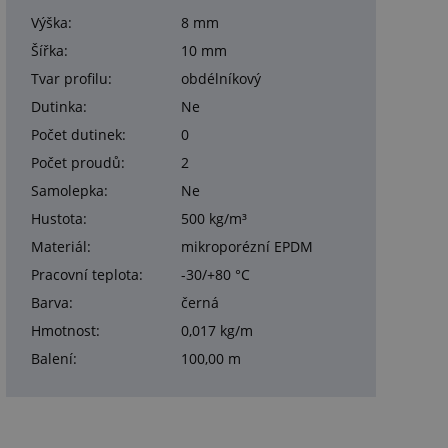
Výška:
8 mm
Šířka:
10 mm
Tvar profilu:
obdélníkový
Dutinka:
Ne
Počet dutinek:
0
Počet proudů:
2
Samolepka:
Ne
Hustota:
500 kg/m³
Materiál:
mikroporézní EPDM
Pracovní teplota:
-30/+80 °C
Barva:
černá
Hmotnost:
0,017 kg/m
Balení:
100,00 m