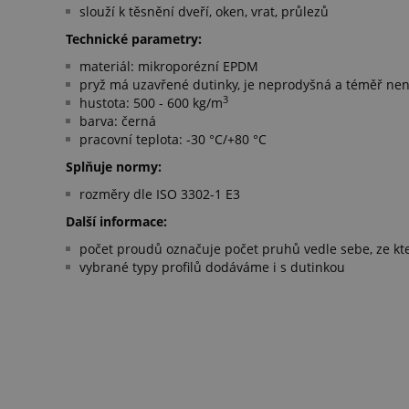
slouží k těsnění dveří, oken, vrat, průlezů
Technické parametry:
materiál: mikroporézní EPDM
pryž má uzavřené dutinky, je neprodyšná a téměř ne
3
hustota: 500 - 600 kg/m
barva: černá
pracovní teplota: -30 °C/+80 °C
Splňuje normy:
rozměry dle ISO 3302-1 E3
Další informace:
počet proudů označuje počet pruhů vedle sebe, ze kte
vybrané typy profilů dodáváme i s dutinkou