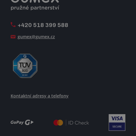
Firemní časopis Géčko
Oznamovací linka
Pošlete nám svůj životopis
+420 518 399 588
Jak se žije v GUMEXU
gumex@gumex.cz
Kontaktní adresy a telefony