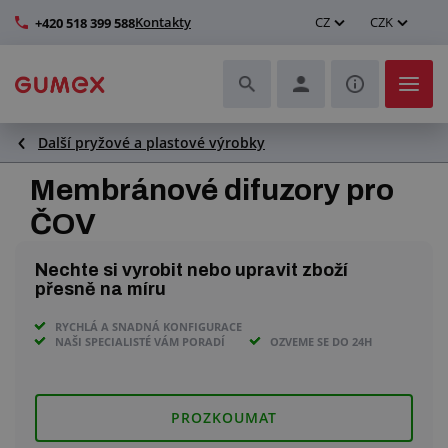
Kontakty
CZ
CZK
+420 518 399 588
Další pryžové a plastové výrobky
Hadice a jejich kompletace
Membránové difuzory pro
Profily a výroba těsnění
ČOV
Technické plasty
Nechte si vyrobit nebo upravit zboží
přesně na míru
Dopravníkové pásy a montáž
RYCHLÁ A SNADNÁ KONFIGURACE
NAŠI SPECIALISTÉ VÁM PORADÍ
OZVEME SE DO 24H
Zlepšení pracovního prostředí
Další pryžové a plastové výrobky
PROZKOUMAT