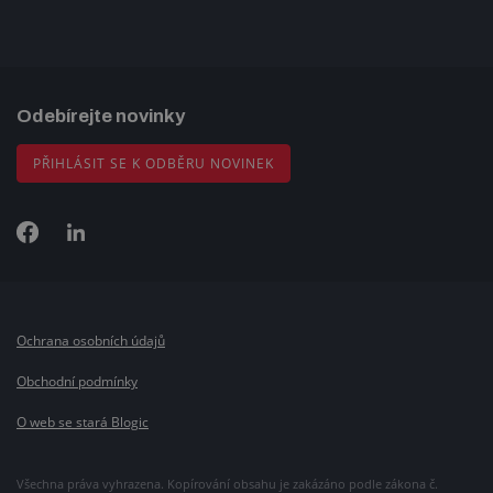
Odebírejte novinky
PŘIHLÁSIT SE K ODBĚRU NOVINEK
Ochrana osobních údajů
Obchodní podmínky
O web se stará Blogic
Všechna práva vyhrazena. Kopírování obsahu je zakázáno podle zákona č.