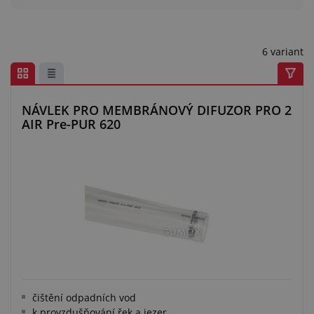
Centrum poptávek
Vše o nákupu
6 variant
O nás a kariéra
NÁVLEK PRO MEMBRÁNOVÝ DIFUZOR PRO 2
AIR Pre-PUR 620
čištění odpadních vod
k provzdušňování řek a jezer