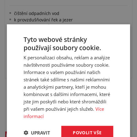
čištění odpadních vod
k provzdušňování řek a jezer
odolnost mikrobům a hydrolýze
nosná část, návlek, spony
Tyto webové stránky
používají soubory cookie.
K personalizaci obsahu, reklam a analýze
návštěvnosti používáme soubory cookie.
VYBRAT VARIANTU
Informace o vašem používání našich
stránek také sdílíme s našimi reklamními
a analytickými partnery, kteří je mohou
kombinovat s dalšími informacemi, které
jste jim poskytli nebo které shromáždili
Nenašli jste co jste hledali? Napište nám!
při vašem používání jejich služeb.
Více
informací
UPRAVIT
POVOLIT VŠE
Membránové difuzory pro ČOV