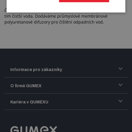
Čím více bublinek, respektive celková plocha jejich povrchu,
tím čistší voda. Dodáváme průmyslové membránové
polyuretanové difuzory pro čištění odpadních vod.
Informace pro zákazníky
Doprava a zasílání zboží
O firmě GUMEX
Obchodní podmínky
Představení firmy GUMEX
Kariéra v GUMEXU
Fakturace DPH
Certifikace ISO
Dobře sladěný pracovní tým
Registrace a spolupráce
Úpravy na míru a montáže
Volná pracovní místa