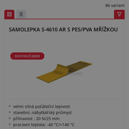
86 variant
SAMOLEPKA S-4610 AR S PES/PVA MŘÍŽKOU
DOPORUČUJEME
velmi silná počáteční lepivost
stavební, nábytkářský průmysl
přilnavost : 20 N/25 mm
pracovní teplota: -40 °C/+140 °C