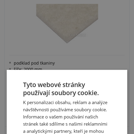
podklad pod tkaniny
šíře: 2000 mm
3
hustota: 0,16 g/cm
100 % vlna
Tyto webové stránky
používají soubory cookie.
K personalizaci obsahu, reklam a analýze
návštěvnosti používáme soubory cookie.
VYBRAT VARIANTU
Informace o vašem používání našich
stránek také sdílíme s našimi reklamními
a analytickými partnery, kteří je mohou