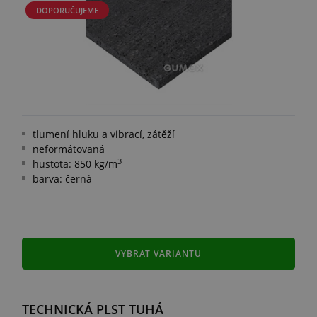
DOPORUČUJEME
tlumení hluku a vibrací, zátěží
neformátovaná
3
hustota: 850 kg/m
barva: černá
VYBRAT VARIANTU
TECHNICKÁ PLST TUHÁ