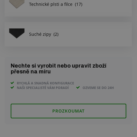
Centrum poptávek
Technické plsti a filce
(17)
Vše o nákupu
Suché zipy
(2)
O nás a kariéra
Nechte si vyrobit nebo upravit zboží
přesně na míru
RYCHLÁ A SNADNÁ KONFIGURACE
NAŠI SPECIALISTÉ VÁM PORADÍ
OZVEME SE DO 24H
PROZKOUMAT