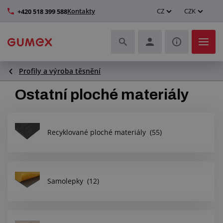
Kontakty
CZ
CZK
+420 518 399 588
Profily a výroba těsnění
Hadice a jejich kompletace
Ostatní ploché materiály
Profily a výroba těsnění
Technické plasty
Recyklované ploché materiály
(55)
Dopravníkové pásy a montáž
Zlepšení pracovního prostředí
Samolepky
(12)
Další pryžové a plastové výrobky