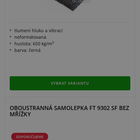
tlumení hluku a vibrací
neformátovaná
3
hustota: 650 kg/m
barva: černá
VYBRAT VARIANTU
OBOUSTRANNÁ SAMOLEPKA FT 9302 SF BEZ
MŘÍŽKY
DOPORUČUJEME