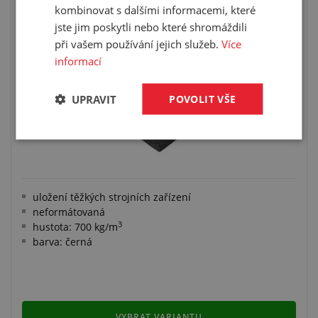
TLUMICÍ ELASTICKÁ DESKA ELASTON-ELTEC
kombinovat s dalšími informacemi, které
FS 700
jste jim poskytli nebo které shromáždili
při vašem používání jejich služeb.
Více
informací
UPRAVIT
POVOLIT VŠE
uložení těžkých strojních zařízení
neformátovaná
3
hustota: 700 kg/m
barva: černá
VYBRAT VARIANTU