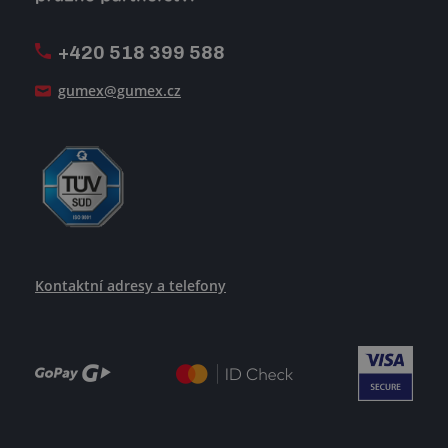
Firemní časopis Géčko
Oznamovací linka
Pošlete nám svůj životopis
+420 518 399 588
Jak se žije v GUMEXU
gumex@gumex.cz
Kontaktní adresy a telefony