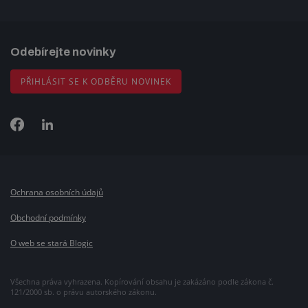
Odebírejte novinky
PŘIHLÁSIT SE K ODBĚRU NOVINEK
Ochrana osobních údajů
Obchodní podmínky
O web se stará Blogic
Všechna práva vyhrazena. Kopírování obsahu je zakázáno podle zákona č.
121/2000 sb. o právu autorského zákonu.