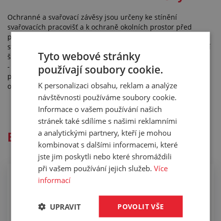
Ochranné a svařovací závěsy jsou určeny ke stínění
svařovacích pracovišť a k ochraně okolních prostor před
průnikem prachu, zářivé energie svařovacího oblouku i
stékajících kapalin ze sousedních výrobních provozů. Pohlcují
Tyto webové stránky
škodlivé záření ze svařování. Splňují normu ČSN EN 1598
- Ochrana zdraví a bezpečnost práce při svařování a
používají soubory cookie.
příbuzných procesech – Průsvitné závěsy, pásy a zástěny pro
K personalizaci obsahu, reklam a analýze
obloukové svařování.
návštěvnosti používáme soubory cookie.
Informace o vašem používání našich
stránek také sdílíme s našimi reklamními
a analytickými partnery, kteří je mohou
Blog a poradna
kombinovat s dalšími informacemi, které
jste jim poskytli nebo které shromáždili
při vašem používání jejich služeb.
Více
informací
Dodáváme pro zbrojní
průmysl
UPRAVIT
POVOLIT VŠE
Dodáváte své výrobky do obranného nebo