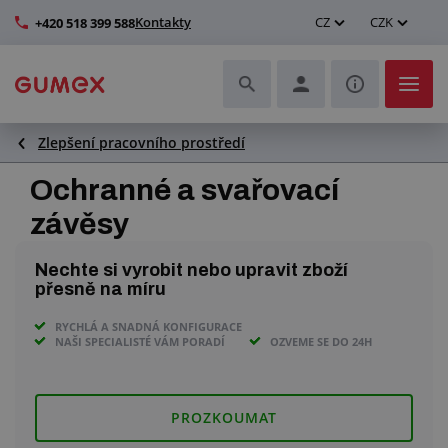
Kontakty
CZ
CZK
+420 518 399 588
Zlepšení pracovního prostředí
Hadice a jejich kompletace
Ochranné a svařovací
Profily a výroba těsnění
závěsy
Technické plasty
Nechte si vyrobit nebo upravit zboží
přesně na míru
Dopravníkové pásy a montáž
RYCHLÁ A SNADNÁ KONFIGURACE
NAŠI SPECIALISTÉ VÁM PORADÍ
OZVEME SE DO 24H
Zlepšení pracovního prostředí
Další pryžové a plastové výrobky
PROZKOUMAT