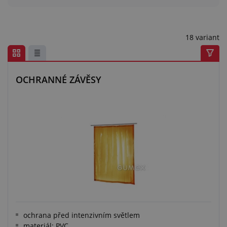
Centrum poptávek
Vše o nákupu
18 variant
O nás a kariéra
OCHRANNÉ ZÁVĚSY
ochrana před intenzivním světlem
materiál: PVC