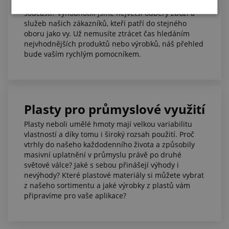
bezpečnostního průmyslu? Nebo jste přímo jeho
součástí? Vyhodnotili jsme největší odběry zboží a
služeb našich zákazníků, kteří patří do stejného
oboru jako vy. Už nemusíte ztrácet čas hledáním
nejvhodnějších produktů nebo výrobků, náš přehled
bude vaším rychlým pomocníkem.
Plasty pro průmyslové využití
Plasty neboli umělé hmoty mají velkou variabilitu
vlastností a díky tomu i široký rozsah použití. Proč
vtrhly do našeho každodenního života a způsobily
masivní uplatnění v průmyslu právě po druhé
světové válce? Jaké s sebou přinášejí výhody i
nevýhody? Které plastové materiály si můžete vybrat
z našeho sortimentu a jaké výrobky z plastů vám
připravíme pro vaše aplikace?