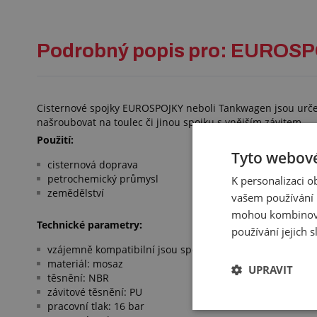
Podrobný popis pro: EUROS
Cisternové spojky EUROSPOJKY neboli Tankwagen jsou určen
našroubovat na toulec či jinou spojku s vnějším závitem.
Použití:
Tyto webové
cisternová doprava
petrochemický průmysl
K personalizaci 
zemědělství
vašem používání n
mohou kombinovat
Technické parametry:
používání jejich 
vzájemně kompatibilní jsou spojky se stejným DN
materiál: mosaz
UPRAVIT
těsnění: NBR
závitové těsnění: PU
pracovní tlak: 16 bar