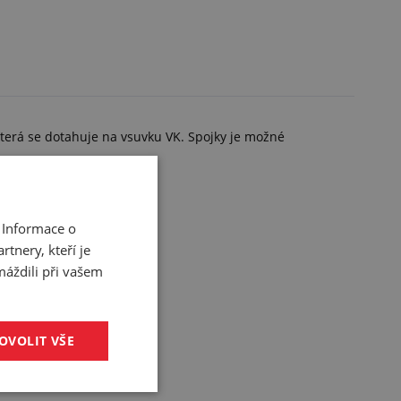
terá se dotahuje na vsuvku VK. Spojky je možné
 Informace o
tnery, kteří je
máždili při vašem
OVOLIT VŠE