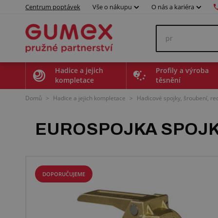
Centrum poptávek
Vše o nákupu
O nás a kariéra
Hadice a jejich
Profily a výroba
kompletace
těsnění
Domů
>
Hadice a jejich kompletace
>
Hadicové spojky, šroubení, r
EUROSPOJKA SPOJK
DOPORUČUJEME