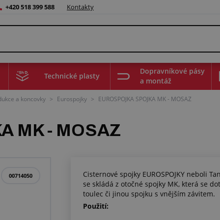
+420 518 399 588
Kontakty
Dopravníkové pásy
Technické plasty
a montáž
edukce a koncovky
>
Eurospojky
>
EUROSPOJKA SPOJKA MK - MOSAZ
A MK - MOSAZ
Cisternové spojky EUROSPOJKY neboli Tan
00714050
se skládá z otočné spojky MK, která se d
toulec či jinou spojku s vnějším závitem.
Použití: