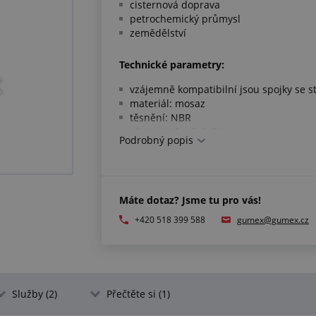
cisternová doprava
petrochemický průmysl
zemědělství
Technické parametry:
vzájemně kompatibilní jsou spojky se 
materiál: mosaz
těsnění: NBR
závitové těsnění: PU
Podrobný popis
pracovní tlak: 16 bar
pracovní teplota: -20 °C/+70 °C
Splňuje normy:
Máte dotaz? Jsme tu pro vás!
EN 14420-6
+420 518 399 588
gumex@gumex.cz
Služby (2)
Přečtěte si (1)