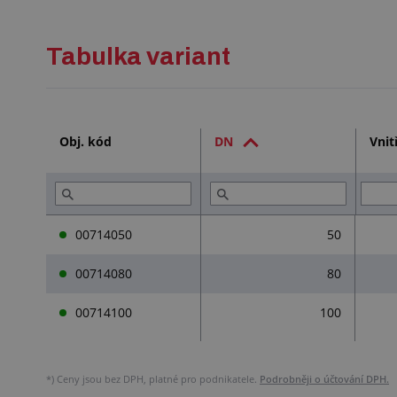
Tabulka variant
Obj. kód
DN
Vnit
00714050
50
00714080
80
00714100
100
*)
Ceny jsou bez DPH, platné pro podnikatele.
Podrobněji o účtování DPH.