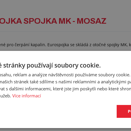
POJKA SPOJKA MK - MOSAZ
é pro čerpání kapalin. Eurospojka se skládá z otočné spojky MK, k
 stránky používají soubory cookie.
obsahu, reklam a analýze návštěvnosti používáme soubory cookie.
ašich stránek také sdílíme s našimi reklamními a analytickými par
 s dalšími informacemi, které jste jim poskytli nebo které shro
služeb.
Více informací
P