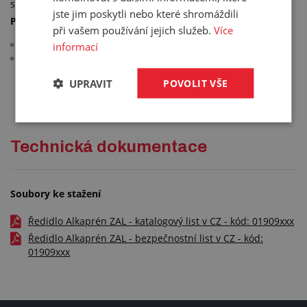
sníženým obsahem toluenu pro kaučuková lepidla.
jste jim poskytli nebo které shromáždili
Použití:
při vašem používání jejich služeb.
Více
ředění kaučukového lepidla
informací
odstraňuje čerstvá ještě nezaschlá kaučuková lepidla
UPRAVIT
POVOLIT VŠE
Technická dokumentace
Soubory ke stažení
Ředidlo Alkaprén ZAL - katalogový list v CZ - kód: 01909xxx
Ředidlo Alkaprén ZAL - bezpečnostní list v CZ - kód:
01909xxx