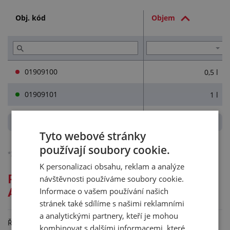
Technická dokumentace (2)
Obj. kód
Objem
01909100
0,5 l
01909101
1 l
Tyto webové stránky
používají soubory cookie.
*)
Ceny jsou bez DPH, platné pro podnikatele.
Podrobněji o účtování DPH.
K personalizaci obsahu, reklam a analýze
Podrobný popis pro: ŘEDIDLO
návštěvnosti používáme soubory cookie.
Informace o vašem používání našich
ALKAPRÉN ZAL
stránek také sdílíme s našimi reklamními
a analytickými partnery, kteří je mohou
Ředidlo Alkaprén ZAL je směs organických rozpouštědel se
kombinovat s dalšími informacemi, které