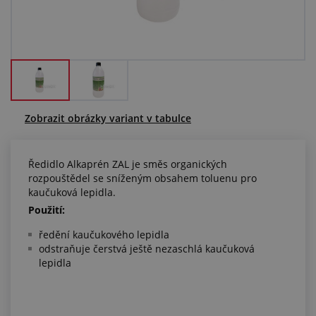
Centrum poptávek
Vše o nákupu
O nás a kariéra
Zobrazit obrázky variant v tabulce
Ředidlo Alkaprén ZAL je směs organických
rozpouštědel se sníženým obsahem toluenu pro
kaučuková lepidla.
Použití:
ředění kaučukového lepidla
odstraňuje čerstvá ještě nezaschlá kaučuková
lepidla