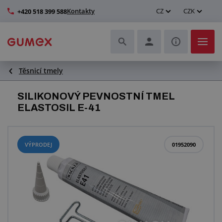
Kontakty
CZ
CZK
+420 518 399 588
Těsnicí tmely
Hadice a jejich kompletace
SILIKONOVÝ PEVNOSTNÍ TMEL
Profily a výroba těsnění
ELASTOSIL E-41
Technické plasty
VÝPRODEJ
01952090
Dopravníkové pásy a montáž
Zlepšení pracovního prostředí
Další pryžové a plastové výrobky