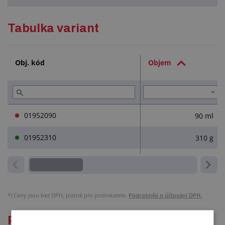
Podrobný popis
Tabulka variant
Technická dokumentace (2)
Obj. kód
Objem
01952090
90 ml
01952310
310 g
*)
Ceny jsou bez DPH, platné pro podnikatele.
Podrobněji o účtování DPH.
Podrobný popis pro: SILIKONOVÝ