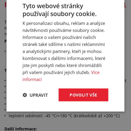
PEVNOSTNÍ TMEL ELASTOSIL E-41
Tyto webové stránky
používají soubory cookie.
Tekutý jednosložkový silikonový tmel s velmi dobrými
K personalizaci obsahu, reklam a analýze
mechanickými vlastnostmi a velmi dobrou přilnavostí k
návštěvnosti používáme soubory cookie.
mnoha materiálům. Tvrdne při pokojové teplotě.
Informace o vašem používání našich
Použití:
stránek také sdílíme s našimi reklamními
a analytickými partnery, kteří je mohou
v oblasti lepení, těsnění, tmelení, zalévání, povlakování a
odlévání
kombinovat s dalšími informacemi, které
jste jim poskytli nebo které shromáždili
Technické parametry:
při vašem používání jejich služeb.
Více
informací
vulkanizuje při pokojové teplotě: doba schnutí 10 - 20 minut
pevnost při přetržení: 350 %
3
hustota při +23 °C: 1,12 g/cm
UPRAVIT
POVOLIT VŠE
viskozita při +23 °C: 65000 mPa*s
doba vytvrzení při +23 °C: 12 hodin
barva: transparentní
teplotní odolnost: -45 °C/+180 °C (krátkodobě až +200 °C)
Další informace: