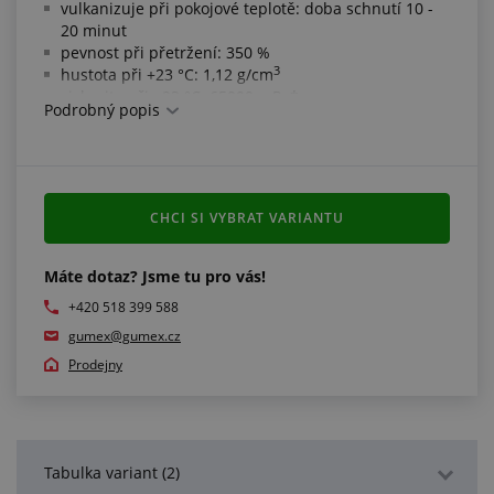
vulkanizuje při pokojové teplotě: doba schnutí 10 -
20 minut
pevnost při přetržení: 350 %
3
hustota při +23 °C: 1,12 g/cm
viskozita při +23 °C: 65000 mPa*s
Podrobný popis
doba vytvrzení při +23 °C: 12 hodin
barva: transparentní
teplotní odolnost: -45 °C/+180 °C (krátkodobě až
+200 °C)
CHCI SI VYBRAT VARIANTU
Další informace:
při práci dodržujte pracovní a bezpečnostní pokyny
Máte dotaz? Jsme tu pro vás!
uvedené na obalu
+420 518 399 588
gumex@gumex.cz
Prodejny
Tabulka variant (2)