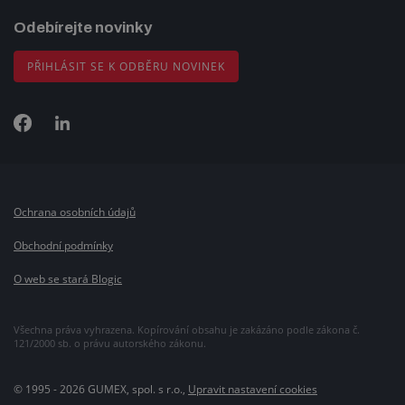
Odebírejte novinky
PŘIHLÁSIT SE K ODBĚRU NOVINEK
Ochrana osobních údajů
Obchodní podmínky
O web se stará Blogic
Všechna práva vyhrazena. Kopírování obsahu je zakázáno podle zákona č.
121/2000 sb. o právu autorského zákonu.
© 1995 - 2026 GUMEX, spol. s r.o.,
Upravit nastavení cookies