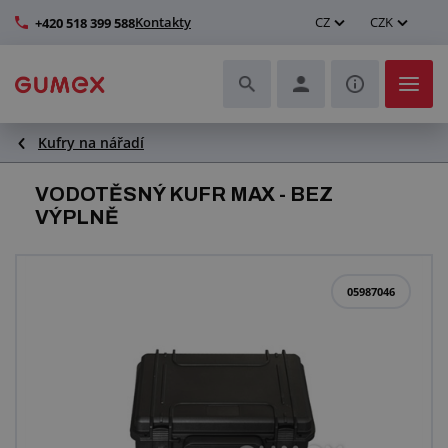
Kontakty
CZ
CZK
+420 518 399 588
Kufry na nářadí
Hadice a jejich kompletace
VODOTĚSNÝ KUFR MAX - BEZ
Profily a výroba těsnění
VÝPLNĚ
Technické plasty
05987046
Dopravníkové pásy a montáž
Zlepšení pracovního prostředí
Další pryžové a plastové výrobky