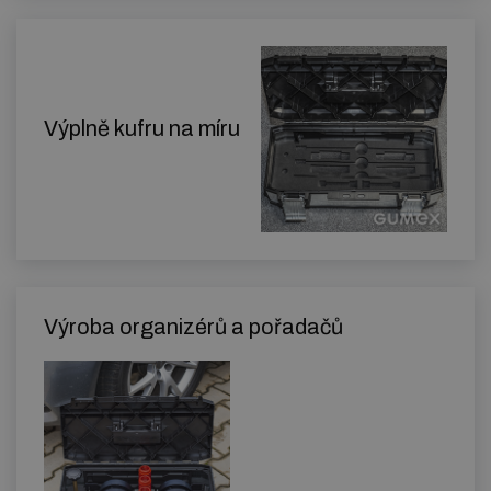
Výplně kufru na míru
Výroba organizérů a pořadačů