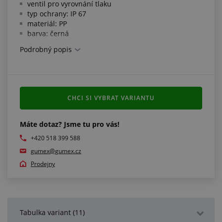
ventil pro vyrovnání tlaku
typ ochrany: IP 67
materiál: PP
barva: černá
Podrobný popis
Splňuje normy:
IP 67 dle EN 60529
Další informace:
CHCI SI VYBRAT VARIANTU
výplň do kufru vyřežeme na základě vámi dodané
výkresové dokumentace
Máte dotaz? Jsme tu pro vás!
kufry 05987068, 05987069 a 05987081 jsou na kratší
+420 518 399 588
spodní straně vybaveny dvěma páry koleček
gumex@gumex.cz
Prodejny
Tabulka variant (11)