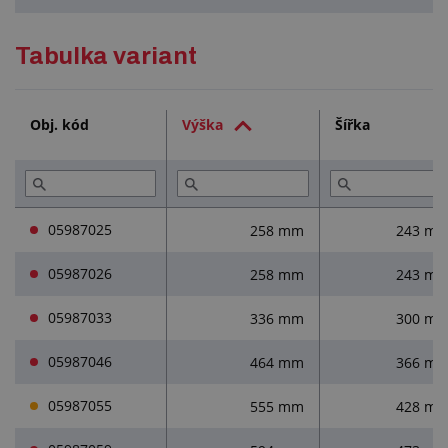
Podrobný popis
Tabulka variant
Služby (3)
Obj. kód
Výška
Šířka
Přečtěte si (1)
05987025
258 mm
243 m
05987026
258 mm
243 m
05987033
336 mm
300 m
05987046
464 mm
366 m
05987055
555 mm
428 m