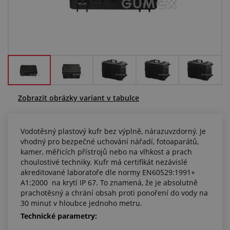
Centrum poptávek
Vše o nákupu
O nás a kariéra
Zobrazit obrázky variant v tabulce
Vodotěsný plastový kufr bez výplně, nárazuvzdorný. Je
vhodný pro bezpečné uchování nářadí, fotoaparátů,
kamer, měřicích přístrojů nebo na vlhkost a prach
choulostivé techniky. Kufr má certifikát nezávislé
akreditované laboratoře dle normy EN60529:1991+
A1:2000 na krytí IP 67. To znamená, že je absolutně
prachotěsný a chrání obsah proti ponoření do vody na
30 minut v hloubce jednoho metru.
Technické parametry: