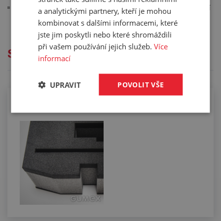
kufry 05987068, 05987069 a 05987081 jsou na kratší spodní
a analytickými partnery, kteří je mohou
straně vybaveny dvěma páry koleček
kombinovat s dalšími informacemi, které
jste jim poskytli nebo které shromáždili
při vašem používání jejich služeb.
Více
Služby
informací
UPRAVIT
POVOLIT VŠE
Řezání lepených sendvičů