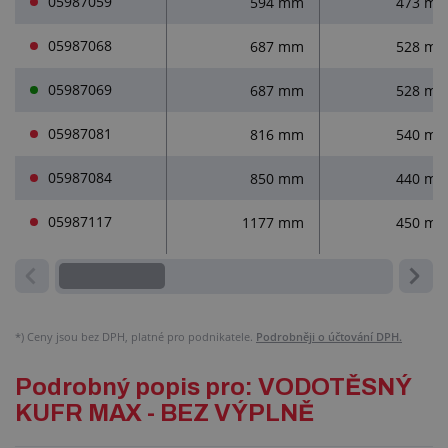
05987059
594 mm
473 m
05987068
687 mm
528 m
05987069
687 mm
528 m
05987081
816 mm
540 m
05987084
850 mm
440 m
05987117
1177 mm
450 m
*)
Ceny jsou bez DPH, platné pro podnikatele.
Podrobněji o účtování DPH.
Podrobný popis pro: VODOTĚSNÝ
KUFR MAX - BEZ VÝPLNĚ