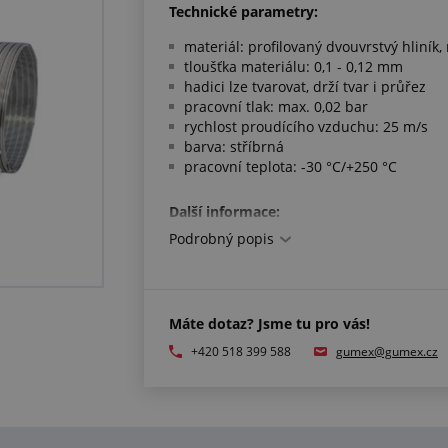
Technické parametry:
materiál: profilovaný dvouvrstvý hliník,
tloušťka materiálu: 0,1 - 0,12 mm
hadici lze tvarovat, drží tvar i průřez
pracovní tlak: max. 0,02 bar
rychlost proudícího vzduchu: 25 m/s
barva: stříbrná
pracovní teplota: -30 °C/+250 °C
Další informace:
Podrobný popis
délka se udává při absolutním roztažen
flexibilní dvouvrstvé potrubí má mírně
Máte dotaz? Jsme tu pro vás!
+420 518 399 588
gumex@gumex.cz