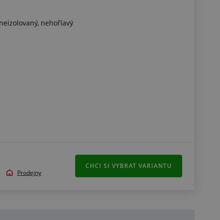
 neizolovaný, nehořlavý
í
 zvlněný povrch
CHCI SI VYBRAT VARIANTU
Prodejny