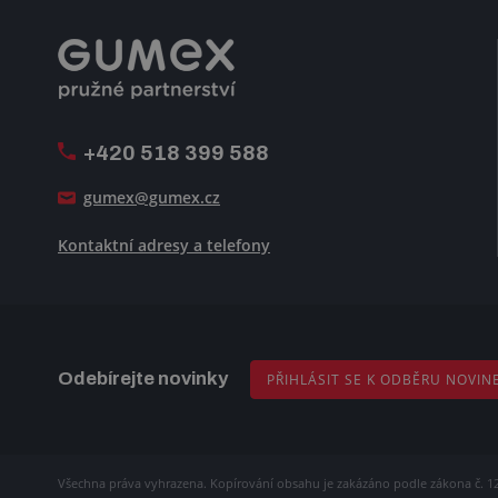
+420 518 399 588
gumex@gumex.cz
Kontaktní adresy a telefony
Odebírejte novinky
PŘIHLÁSIT SE K ODBĚRU NOVIN
Všechna práva vyhrazena. Kopírování obsahu je zakázáno podle zákona č. 1