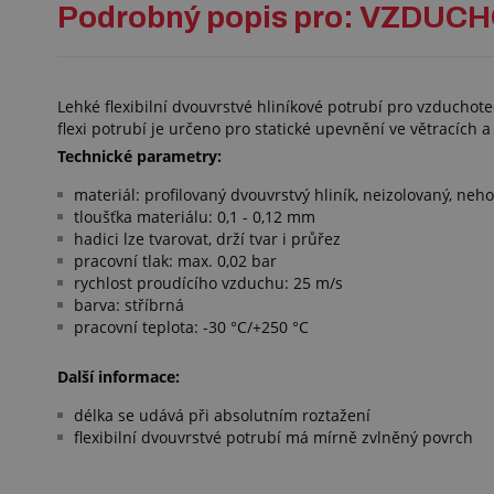
Podrobný popis pro: VZDUCH
Lehké flexibilní dvouvrstvé hliníkové potrubí pro vzduchot
flexi potrubí je určeno pro statické upevnění ve větracích a
Technické parametry:
materiál: profilovaný dvouvrstvý hliník, neizolovaný, neho
tloušťka materiálu: 0,1 - 0,12 mm
hadici lze tvarovat, drží tvar i průřez
pracovní tlak: max. 0,02 bar
rychlost proudícího vzduchu: 25 m/s
barva: stříbrná
pracovní teplota: -30 °C/+250 °C
Další informace:
délka se udává při absolutním roztažení
flexibilní dvouvrstvé potrubí má mírně zvlněný povrch