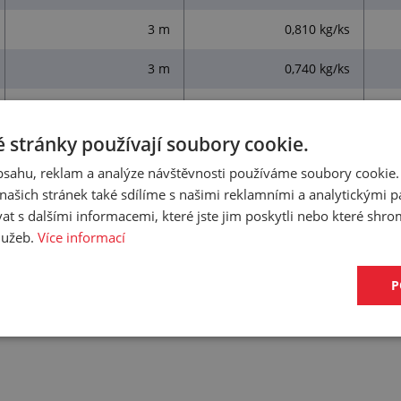
3 m
0,810 kg/ks
3 m
0,740 kg/ks
3 m
0,940 kg/ks
 stránky používají soubory cookie.
3 m
1,100 kg/ks
obsahu, reklam a analýze návštěvnosti používáme soubory cookie.
3 m
1,300 kg/ks
ašich stránek také sdílíme s našimi reklamními a analytickými par
 s dalšími informacemi, které jste jim poskytli nebo které shro
3 m
1,600 kg/ks
služeb.
Více informací
3 m
2,000 kg/ks
P