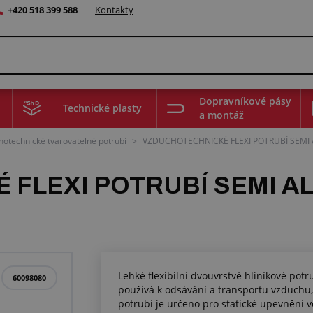
+420 518 399 588
Kontakty
Dopravníkové pásy
Technické plasty
a montáž
hotechnické tvarovatelné potrubí
>
VZDUCHOTECHNICKÉ FLEXI POTRUBÍ SEMI AL
LEXI POTRUBÍ SEMI ALG 
Lehké flexibilní dvouvrstvé hliníkové pot
60098080
používá k odsávání a transportu vzduchu,
potrubí je určeno pro statické upevnění ve