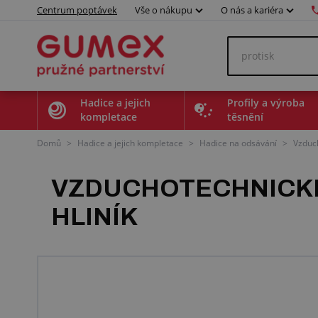
Centrum poptávek
Vše o nákupu
O nás a kariéra
Hadice a jejich
Profily a výroba
kompletace
těsnění
Domů
>
Hadice a jejich kompletace
>
Hadice na odsávání
>
Vzduc
VZDUCHOTECHNICKÉ F
HLINÍK