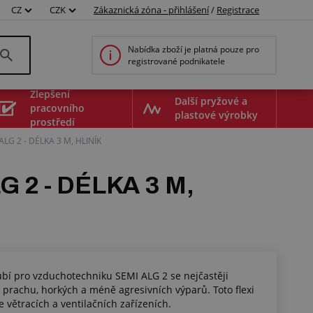
CZ
CZK
Zákaznická zóna - přihlášení
/
Registrace
Nabídka zboží je platná pouze pro
registrované podnikatele
Zlepšení
Další pryžové a
pracovního
plastové výrobky
prostředí
G 2 - DÉLKA 3 M, HLINÍK
2 - DÉLKA 3 M,
rubí pro vzduchotechniku SEMI ALG 2 se nejčastěji
 prachu, horkých a méně agresivních výparů. Toto flexi
 větracích a ventilačních zařízeních.