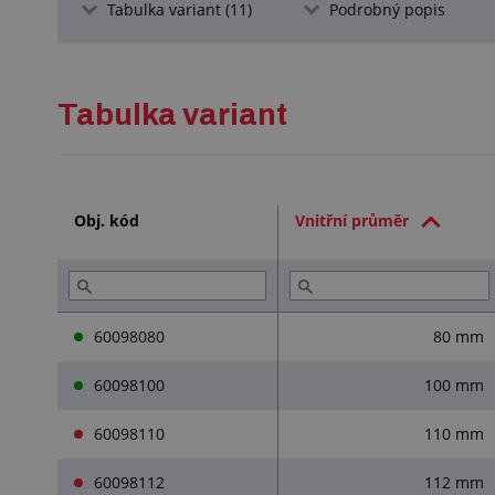
Tabulka variant (11)
Podrobný popis
Tabulka variant
Obj. kód
Vnitřní průměr
60098080
80 mm
60098100
100 mm
60098110
110 mm
60098112
112 mm