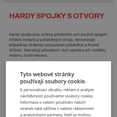
HARDY SPOJKY S OTVORY
Hardy spojky jsou určeny především pro pružné spojení
hřídelů motorů a poháněných strojů. Vyrovnávají
případnou drobnou nesouosost poháněné a hnané
hřídele. Zabraňují přenášení rázů zejména při rozběhu
motoru, tlumí vibrace.
Použití:
automobilový průmysl
Tyto webové stránky
strojírenství
používají soubory cookie.
Technické parametry:
K personalizaci obsahu, reklam a analýze
přenos výkonu: do 30 kW
návštěvnosti používáme soubory cookie.
provedení: bez armování
Informace o vašem používání našich
materiál: gumotextilní směs
barva: černá
stránek také sdílíme s našimi reklamními
a analytickými partnery, kteří je mohou