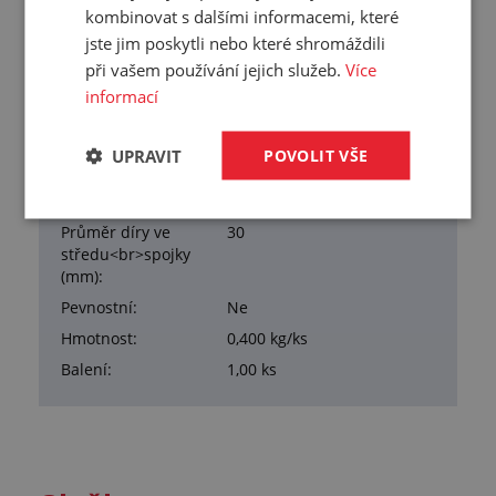
kombinovat s dalšími informacemi, které
jste jim poskytli nebo které shromáždili
při vašem používání jejich služeb.
Více
Přehled vlastností
informací
Vnější průměr:
150 mm
Tloušťka:
20 mm
UPRAVIT
POVOLIT VŠE
Počet, průměr, rozteč
4x otvor 12mm, rozteč 100mm
děr:
Průměr díry ve
30
středu<br>spojky
(mm):
Pevnostní:
Ne
Hmotnost:
0,400 kg/ks
Balení:
1,00 ks