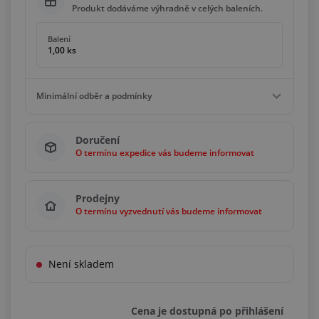
Produkt dodáváme výhradně v celých baleních.
Balení
1,00 ks
Minimální odběr a podmínky
Minimální odběr
Doručení
1,00 ks
O termínu expedice vás budeme informovat
Podmínky
Násobky
1,00 ks
Prodejny
O termínu vyzvednutí vás budeme informovat
Není skladem
Cena je dostupná po přihlášení