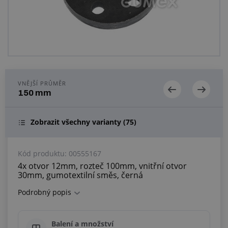
Centrum poptávek
Vše o nákupu
O nás a kariéra
VNĚJŠÍ PRŮMĚR
150 mm
Zobrazit všechny varianty
(75)
Kód produktu:
00555167
4x otvor 12mm, rozteč 100mm, vnitřní otvor
30mm, gumotextilní směs, černá
Podrobný popis
Balení a množství