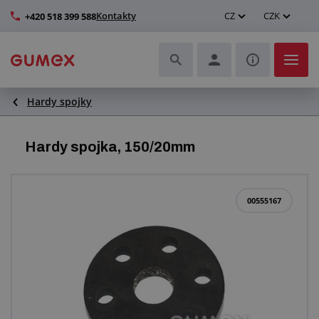
Kontakty
CZ
CZK
+420 518 399 588
Hardy spojky
Hadice a jejich kompletace
Profily a výroba těsnění
Hardy spojka, 150/20mm
Technické plasty
00555167
Dopravníkové pásy a montáž
Zlepšení pracovního prostředí
Další pryžové a plastové výrobky