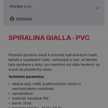
Přečtěte si (1)
Vytisknout
SPIRALINA GIALLA - PVC
Plastová spiralina slouží k ochraně hydraulickych hadic,
kabelů a svazkování hadic, zachovává si tvar, ve kterém
byla vyrobena a tedy i po rozevření má stále tendenci se
vracet do původního stavu.
Technické parametry:
odolná oleji, naftě, povětrnostním vlivům a
mechanickému namáhání
samozhášivá
materiál: nevodivé PVC
barva: žlutá
pracovní teplota: -10 °C/+60 °C