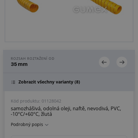
Centrum poptávek
Vše o nákupu
O nás a kariéra
ROZSAH ROZTAŽENÍ OD
35 mm
Zobrazit všechny varianty
(8)
Kód produktu:
01128042
samozhášivá, odolná oleji, naftě, nevodivá, PVC,
-10°C/+60°C, žlutá
Podrobný popis