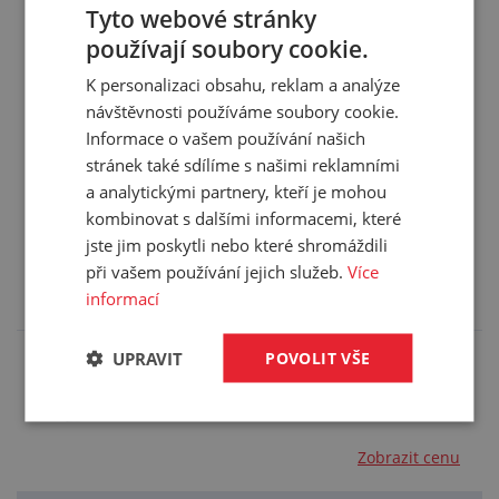
Barva:
žlutá
Tyto webové stránky
Materiál:
PVC
používají soubory cookie.
Hmotnost:
0,811 kg/m
K personalizaci obsahu, reklam a analýze
Balení:
20,00 m
návštěvnosti používáme soubory cookie.
Informace o vašem používání našich
stránek také sdílíme s našimi reklamními
a analytickými partnery, kteří je mohou
kombinovat s dalšími informacemi, které
Příslušenství (4)
jste jim poskytli nebo které shromáždili
při vašem používání jejich služeb.
Více
Zde je pro vás připravené příslušenství, které
doporučujeme k tomuto produktu.
informací
UPRAVIT
POVOLIT VŠE
Vázací páska Ty-Rap®
šíře 3,6mm, délka 140mm, (100ks v balení)
Zobrazit cenu