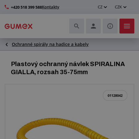
Kontakty
CZ
CZK
+420 518 399 588
Ochranné spirály na hadice a kabely
Hadice a jejich kompletace
Profily a výroba těsnění
Plastový ochranný návlek SPIRALINA
GIALLA, rozsah 35-75mm
Technické plasty
Dopravníkové pásy a montáž
01128042
Zlepšení pracovního prostředí
Další pryžové a plastové výrobky