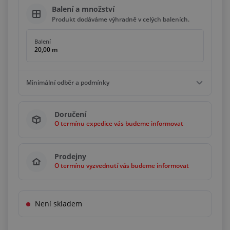
Balení a množství
Produkt dodáváme výhradně v celých baleních.
Balení
20,00 m
Minimální odběr a podmínky
Minimální odběr
Doručení
640,00 m
O termínu expedice vás budeme informovat
Podmínky
Násobky
20,00 m
Prodejny
O termínu vyzvednutí vás budeme informovat
Není skladem