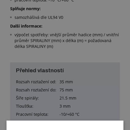
S
plňuje normy:
samozhášivá dle UL94 V0
Další informace:
výpočet spotřeby: vnější průměr hadice (mm) / vnitřní
průměr SPIRALINY (mm) x délka (m) = požadovaná
délka SPIRALINY (m)
Přehled vlastností
Rozsah roztažení od:
35 mm
Rozsah roztažení do:
75 mm
Šíře spirály:
21.5 mm
Tloušťka:
3 mm
Pracovní teplota:
-10/+60 °C
Samozhášivost:
Ano