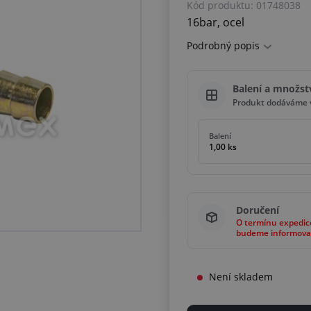
Kód produktu:
01748038
16bar, ocel
Podrobný popis
Balení a množst
Produkt dodáváme v
Balení
1,00 ks
Doručení
O termínu expedic
budeme informova
Není skladem