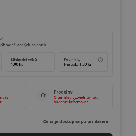
ví
ýhradně v celých baleních.
Minimální odběr
Podmínky
1,00 ks
Násobky
1,00 ks
Prodejny
e vás
O termínu vyzvednutí vás
t
budeme informovat
Cena je dostupná po přihlášení