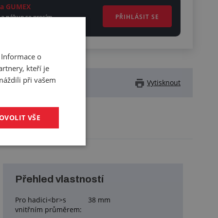
ěta GUMEX
PŘIHLÁSIT SE
 a nákup se prosím
 Informace o
tnery, kteří je
máždili při vašem
Vytisknout
OVOLIT VŠE
Přehled vlastností
Pro hadici<br>s
38 mm
vnitřním průměrem: