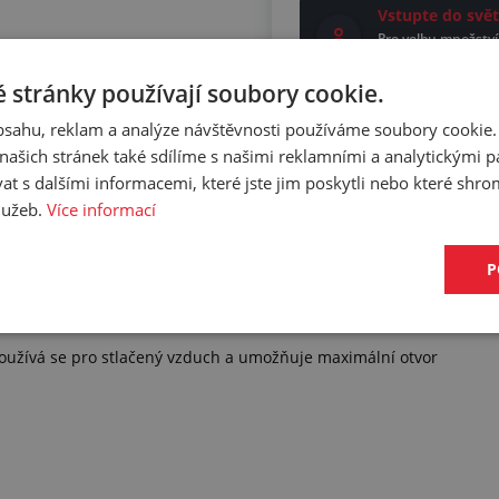
Vstupte do sv
Pro volbu množství
přihlaste.
 stránky používají soubory cookie.
obsahu, reklam a analýze návštěvnosti používáme soubory cookie.
ašich stránek také sdílíme s našimi reklamními a analytickými par
 s dalšími informacemi, které jste jim poskytli nebo které shro
služeb.
Více informací
P
STLAČENÝ VZDUCH
Používá se pro stlačený vzduch a umožňuje maximální otvor