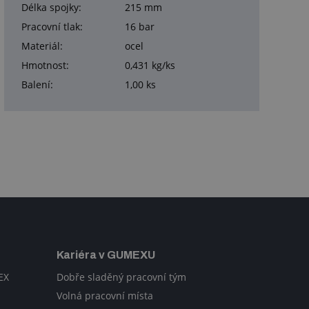
Délka spojky:
215 mm
Pracovní tlak:
16 bar
Materiál:
ocel
Hmotnost:
0,431 kg/ks
Balení:
1,00 ks
Kariéra v GUMEXU
EX
Dobře sladěný pracovní tým
Volná pracovní místa