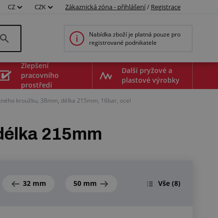
CZ
CZK
Zákaznická zóna - přihlášení
/
Registrace
Nabídka zboží je platná pouze pro
registrované podnikatele
Zlepšení
Další pryžové a
pracovního
plastové výrobky
prostředí
istného kroužku, 38mm, délka 215mm, 16bar, ocel
 délka 215mm
32 mm
50 mm
Vše
(8)