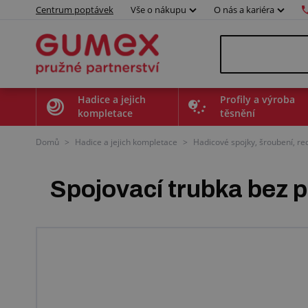
Centrum poptávek
Vše o nákupu
O nás a kariéra
Hadice a jejich
Profily a výroba
kompletace
těsnění
Domů
>
Hadice a jejich kompletace
>
Hadicové spojky, šroubení, r
Spojovací trubka bez 