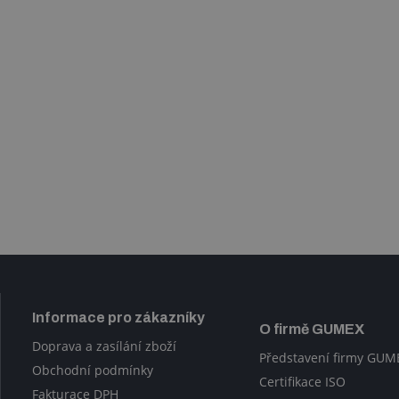
Informace pro zákazníky
O firmě GUMEX
Doprava a zasílání zboží
Představení firmy GUM
Obchodní podmínky
Certifikace ISO
Fakturace DPH