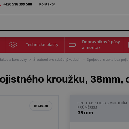
+420 518 399 588
Kontakty
Dopravníkové pásy
Technické plasty
a montáž
edukce a koncovky
>
Šroubení pro stlačený vzduch
>
Spojovací trubka bez poj
pojistného kroužku, 38mm,
PRO HADICI<BR>S VNITŘNÍM
01748038
PRŮMĚREM
38 mm