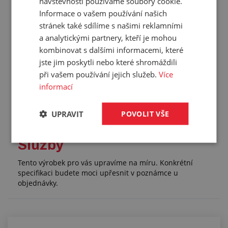
návštěvnosti používáme soubory cookie.
Vnější závit:
G 3/8"
Informace o vašem používání našich
stránek také sdílíme s našimi reklamními
Pracovní tlak:
10 bar
a analytickými partnery, kteří je mohou
Kónus:
45°
kombinovat s dalšími informacemi, které
Materiál:
mosaz
jste jim poskytli nebo které shromáždili
Hmotnost:
0,027 kg/ks
při vašem používání jejich služeb.
Více
Balení:
10,00 ks
informací
UPRAVIT
POVOLIT VŠE
Služby
Tento výrobek pro vás upravíme na míru. Konkrétní
specifikaci budete moci upřesnit v poznámce u
objednávky.