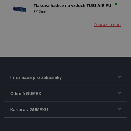
Tlaková hadice na vzduch TUBI AIR PU
8/12mm
Zobrazit cenu
Informace pro zákazníky
Doprava a zasílání zboží
O firmě GUMEX
Obchodní podmínky
Představení firmy GUMEX
Kariéra v GUMEXU
Fakturace DPH
Certifikace ISO
Dobře sladěný pracovní tým