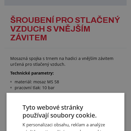
ŠROUBENÍ PRO STLAČENÝ
VZDUCH S VNĚJŠÍM
ZÁVITEM
Mosazná spojka s trnem na hadici a vnějším závitem
určená pro stlačený vzduch.
Technické parametry:
materiál: mosaz MS 58
pracovní tlak: 10 bar
Tyto webové stránky
Přehled vlastností
používají soubory cookie.
Pro hadici<br>s
8 mm
K personalizaci obsahu, reklam a analýze
vnitřním průměrem: