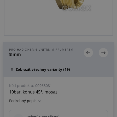
Centrum poptávek
Vše o nákupu
O nás a kariéra
PRO HADICI<BR>S VNITŘNÍM PRŮMĚREM
8 mm
Zobrazit všechny varianty
(19)
Kód produktu:
00968081
10bar, kónus 45°, mosaz
Podrobný popis
Balení a množství