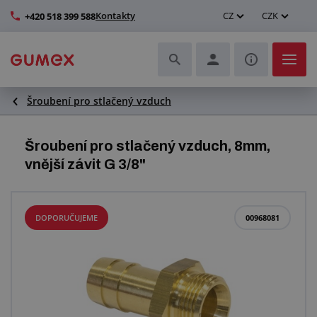
Kontakty
CZ
CZK
+420 518 399 588
Šroubení pro stlačený vzduch
Hadice a jejich kompletace
Profily a výroba těsnění
Šroubení pro stlačený vzduch, 8mm,
vnější závit G 3/8"
Technické plasty
Dopravníkové pásy a montáž
DOPORUČUJEME
00968081
Zlepšení pracovního prostředí
Další pryžové a plastové výrobky