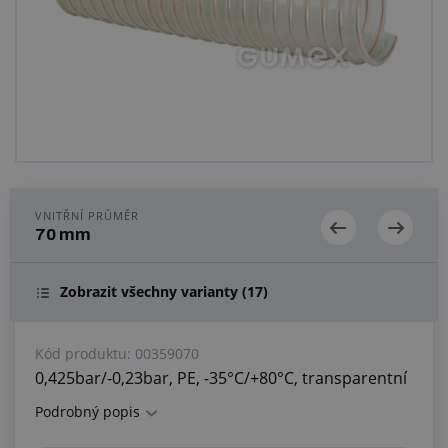
Centrum poptávek
Vše o nákupu
O nás a kariéra
VNITŘNÍ PRŮMĚR
70 mm
Zobrazit všechny varianty
(17)
Kód produktu:
00359070
0,425bar/-0,23bar, PE, -35°C/+80°C, transparentní
Podrobný popis