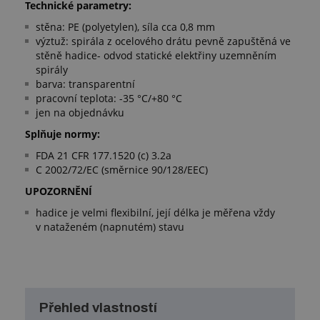
Technické parametry:
stěna: PE (polyetylen), síla cca 0,8 mm
výztuž: spirála z ocelového drátu pevně zapuštěná ve
stěně hadice- odvod statické elektřiny uzemněním
spirály
barva: transparentní
pracovní teplota: -35 °C/+80 °C
jen na objednávku
Splňuje normy:
FDA 21 CFR 177.1520 (c) 3.2a
C 2002/72/EC (směrnice 90/128/EEC)
UPOZORNĚNÍ
hadice je velmi flexibilní, její délka je měřena vždy
v nataženém (napnutém) stavu
Přehled vlastností