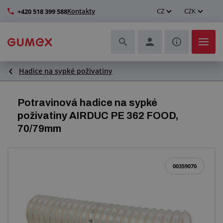
Kontakty
CZ
CZK
+420 518 399 588
Hadice na sypké poživatiny
Hadice a jejich kompletace
Profily a výroba těsnění
Potravinová hadice na sypké
poživatiny AIRDUC PE 362 FOOD,
Technické plasty
70/79mm
Dopravníkové pásy a montáž
00359070
Zlepšení pracovního prostředí
Další pryžové a plastové výrobky