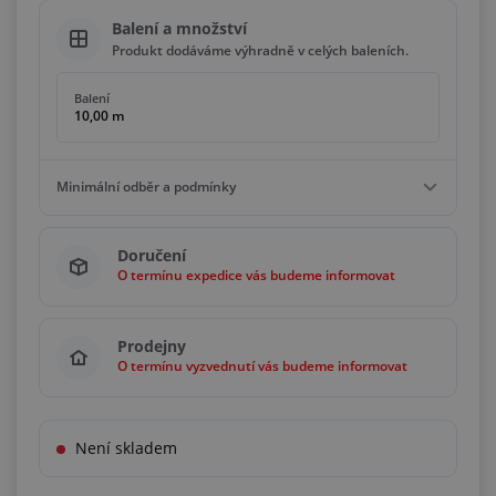
Balení a množství
Produkt dodáváme výhradně v celých baleních.
Balení
10,00 m
Minimální odběr a podmínky
Minimální odběr
Doručení
10,00 m
O termínu expedice vás budeme informovat
Podmínky
Násobky
10,00 m
Prodejny
O termínu vyzvednutí vás budeme informovat
Není skladem