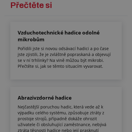
Přečtěte si
Vzduchotechnické hadice odolné
mikrobům
Pořídili jste si novou odsávací hadici a po čase
jste zjistili, že je zvláštně popraskaná a objevují
se v ní trhlinky? Na vině můžou být mikrobi.
Přečtěte si, jak se těmto situacím vyvarovat.
Abrazivzdorné hadice
Nejčastější poruchou hadic, která vede až k
výpadku celého systému, způsobuje ztráty z
prostoje strojů, případně dokáže ohrozit
uživatele či obsluhující zaměstnance, nebývá
ztráta těsnosti hadice nebo její prasknutí