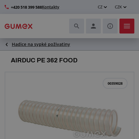
Kontakty
CZ
CZK
+420 518 399 588
Hadice na sypké poživatiny
Hadice a jejich kompletace
AIRDUC PE 362 FOOD
Profily a výroba těsnění
Technické plasty
00359028
Dopravníkové pásy a montáž
Zlepšení pracovního prostředí
Další pryžové a plastové výrobky