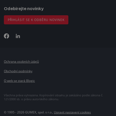
Odebírejte novinky
PŘIHLÁSIT SE K ODBĚRU NOVINEK
Ochrana osobních údajů
Obchodní podmínky
O web se stará Blogic
Všechna práva vyhrazena. Kopírování obsahu je zakázáno podle zákona č.
121/2000 sb. o právu autorského zákonu.
© 1995 - 2026 GUMEX, spol. s r.o.,
Upravit nastavení cookies