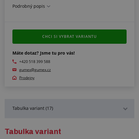
Splňuje normy:
Podrobný popis
FDA 21 CFR 177.1520 (c) 3.2a
C 2002/72/EC (směrnice 90/128/EEC)
UPOZORNĚNÍ
CHCI SI VYBRAT VARIANTU
hadice je velmi flexibilní, její délka je měřena vždy
v nataženém (napnutém) stavu
Máte dotaz? Jsme tu pro vás!
+420 518 399 588
gumex@gumex.cz
Prodejny
Tabulka variant (17)
Podrobný popis
Tabulka variant