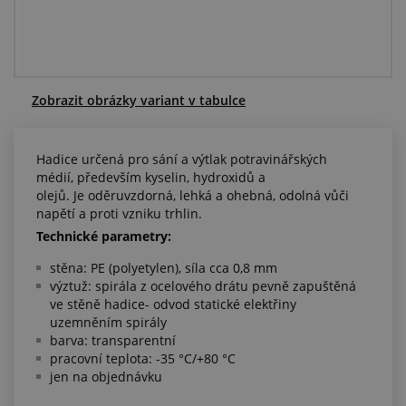
Centrum poptávek
Vše o nákupu
Zobrazit obrázky variant v tabulce
O nás a kariéra
Hadice určená pro sání a výtlak potravinářských
médií, především kyselin, hydroxidů a
olejů. Je oděruvzdorná, lehká a ohebná, odolná vůči
napětí a proti vzniku trhlin.
Technické parametry:
stěna: PE (polyetylen), síla cca 0,8 mm
výztuž: spirála z ocelového drátu pevně zapuštěná
ve stěně hadice- odvod statické elektřiny
uzemněním spirály
barva: transparentní
pracovní teplota: -35 °C/+80 °C
jen na objednávku