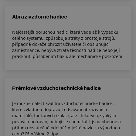
Abrazivzdorné hadice
Nejčastější poruchou hadic, která vede až k výpadku
celého systému, způsobuje ztráty z prostoje strojů,
případně dokáže ohrozit uživatele či obsluhující
zaměstnance, nebývá ztráta těsnosti hadice nebo její
prasknutí působením tlaku, ale mechanické poškození.
Prémiové vzduchotechnické hadice
Je možné nalézt kvalitní vzduchotechnické hadice,
které zvládnou dopravu i odsávání abrazivních
materiálů, foukaných izolací, ale i tekutých, sypkých i
pevných potravin, nebojí se chemikálií, jsou ohebné a
přitom dostatečně odolné? A ještě navíc za výhodnou
cenu? Přinášíme 2 tipy.