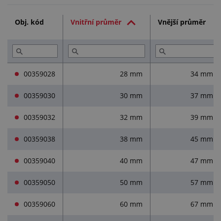
Technická dokumentace (1)
Obj. kód
Vnitřní průměr
Vnější průměr
Služby (3)
Přečtěte si (3)
00359028
28 mm
34 mm
00359030
30 mm
37 mm
00359032
32 mm
39 mm
00359038
38 mm
45 mm
00359040
40 mm
47 mm
00359050
50 mm
57 mm
00359060
60 mm
67 mm