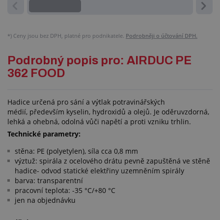
*)
Ceny jsou bez DPH, platné pro podnikatele.
Podrobněji o účtování DPH.
Podrobný popis pro: AIRDUC PE
362 FOOD
Hadice určená pro sání a výtlak potravinářských
médií, především kyselin, hydroxidů a olejů. Je oděruvzdorná,
lehká a ohebná, odolná vůči napětí a proti vzniku trhlin.
Technické parametry:
stěna: PE (polyetylen), síla cca 0,8 mm
výztuž: spirála z ocelového drátu pevně zapuštěná ve stěně
hadice- odvod statické elektřiny uzemněním spirály
barva: transparentní
pracovní teplota: -35 °C/+80 °C
jen na objednávku