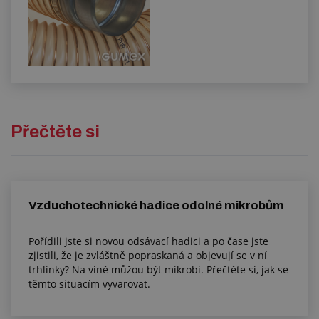
Přečtěte si
Vzduchotechnické hadice odolné mikrobům
Pořídili jste si novou odsávací hadici a po čase jste
zjistili, že je zvláštně popraskaná a objevují se v ní
trhlinky? Na vině můžou být mikrobi. Přečtěte si, jak se
těmto situacím vyvarovat.