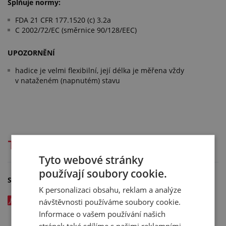
Splňuje normy:
FDA 21 CFR 177.1520 (c) 3.2a
C 2002/72/EC (směrnice 90/128/EEC)
UPOZORNĚNÍ
hadice je velmi flexibilní, její délka je měřena vždy
v nataženém (napnutém) stavu
Technická dokumentace
Tyto webové stránky
používají soubory cookie.
Soubory ke stažení
K personalizaci obsahu, reklam a analýze
Hadice AIRDUC PE 362 FOOD - katalogový list v CZ - kód:
návštěvnosti používáme soubory cookie.
00359xxx
Informace o vašem používání našich
stránek také sdílíme s našimi reklamními