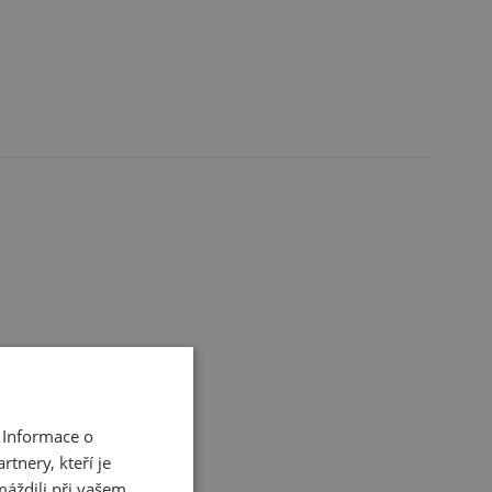
 Informace o
tnery, kteří je
máždili při vašem