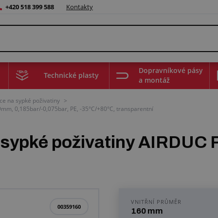
+420 518 399 588
Kontakty
Dopravníkové pásy
Technické plasty
a montáž
ce na sypké poživatiny
>
mm, 0,185bar/-0,075bar, PE, -35°C/+80°C, transparentní
a sypké poživatiny AIRDUC
VNITŘNÍ PRŮMĚR
00359160
160 mm