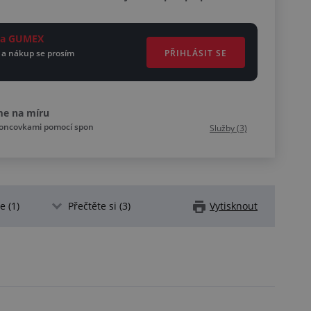
ěta GUMEX
PŘIHLÁSIT SE
 a nákup se prosím
me na míru
koncovkami pomocí spon
Služby (3)
 (1)
Přečtěte si (3)
Vytisknout