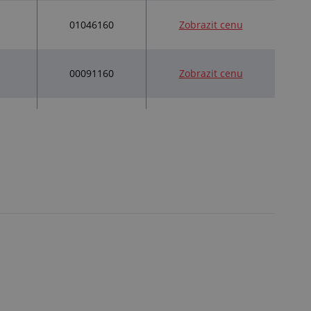
01046160
Zobrazit cenu
00091160
Zobrazit cenu