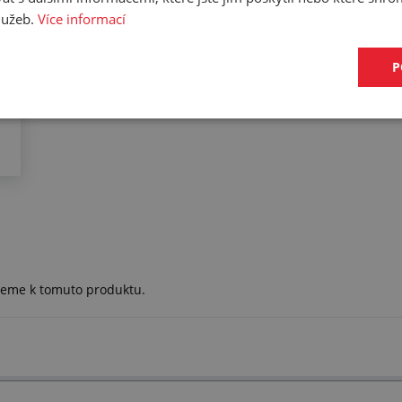
služeb.
Více informací
P
ujeme k tomuto produktu.