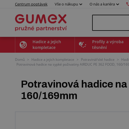
Centrum poptávek
Vše o nákupu
O nás a kariéra
Hadice a jejich
Profily a výroba
kompletace
těsnění
Domů
>
Hadice a jejich kompletace
>
Potravinářské hadice
>
Hadi
Potravinová hadice na sypké poživatiny AIRDUC PE 362 FOOD, 160/169
Potravinová hadice n
160/169mm