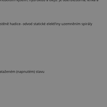
 stěně hadice- odvod statické elektřiny uzemněním spirály
v nataženém (napnutém) stavu