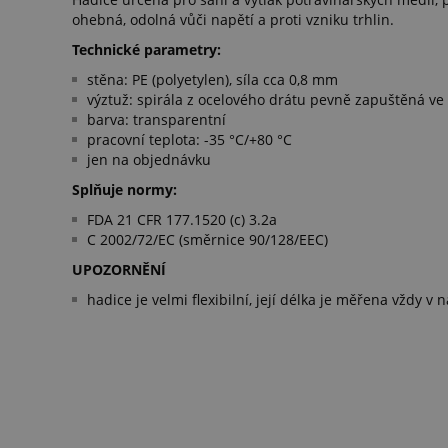
ohebná, odolná vůči napětí a proti vzniku trhlin.
Technické parametry:
stěna: PE (polyetylen), síla cca 0,8 mm
výztuž: spirála z ocelového drátu pevně zapuštěná ve
barva: transparentní
pracovní teplota: -35 °C/+80 °C
jen na objednávku
Splňuje normy:
FDA 21 CFR 177.1520 (c) 3.2a
C 2002/72/EC (směrnice 90/128/EEC)
UPOZORNĚNÍ
hadice je velmi flexibilní, její délka je měřena vždy 