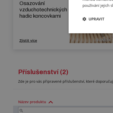
Osazování
používání jejich 
vzduchotechnických
hadic koncovkami
UPRAVIT
Zjistit více
Příslušenství (2)
Zde je pro vás připravené příslušenství, které doporuč
Název produktu