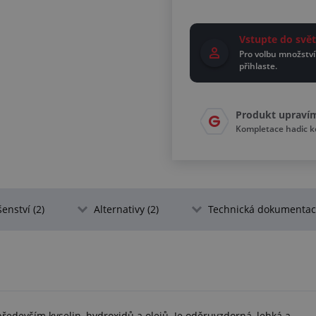
Vstupte do sv
Pro volbu množství
přihlaste.
Produkt upraví
Kompletace hadic 
šenství (2)
Alternativy (2)
Technická dokumentace
především kyselin, hydroxidů a olejů. Je oděruvzdorná, lehká a