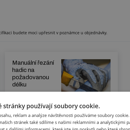
cifikaci budete moci upřesnit v poznámce u objednávky.
Manuální řezání
hadic na
požadovanou
délku
 stránky používají soubory cookie.
Zjistit více
obsahu, reklam a analýze návštěvnosti používáme soubory cookie.
ašich stránek také sdílíme s našimi reklamními a analytickými par
 s dalšími informacemi, které jste jim poskytli nebo které shro