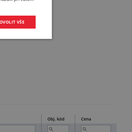
OVOLIT VŠE
Obj. kód
Cena