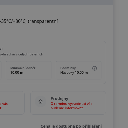
 -35°C/+80°C, transparentní
ví
ýhradně v celých baleních.
Minimální odběr
Podmínky
10,00 m
Násobky
10,00 m
Prodejny
e vás
O termínu vyzvednutí vás
t
budeme informovat
Cena je dostupná po přihlášení