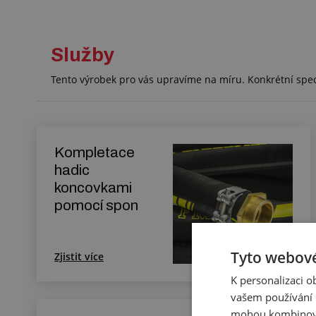
Služby
Tento výrobek pro vás upravíme na míru. Konkrétní spe
Kompletace
hadic
koncovkami
pomocí spon
Tyto webové
Zjistit více
K personalizaci 
vašem používání n
mohou kombinovat