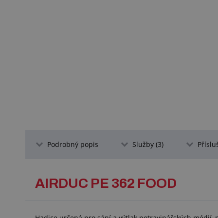
Podrobný popis
Služby (3)
Příslu
AIRDUC PE 362 FOOD
Hadice určená pro sání a výtlak potravinářských médií, 