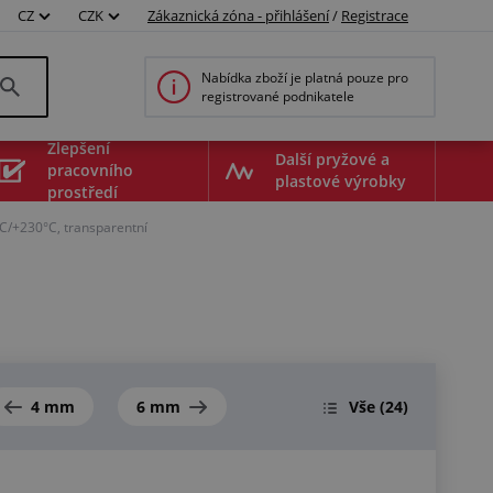
CZ
CZK
Zákaznická zóna - přihlášení
/
Registrace
Nabídka zboží je platná pouze pro
registrované podnikatele
Zlepšení
Další pryžové a
pracovního
plastové výrobky
prostředí
°C/+230°C, transparentní
4 mm
6 mm
Vše
(24)
10408050