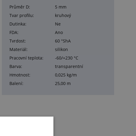
Průměr D:
5 mm
Tvar profilu:
kruhový
Dutinka:
Ne
FDA:
Ano
Tvrdost:
60 °ShA
Materiál:
silikon
Pracovní teplota:
-60/+230 °C
Barva:
transparentní
Hmotnost:
0,025 kg/m
Balení:
25,00 m