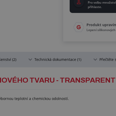
Pro volbu množství
přihlaste.
Produkt upraví
Lepení silikonových 
šenství (2)
Technická dokumentace (1)
Přečtěte s
HOVÉHO TVARU - TRANSPARENT
výbornou teplotní a chemickou odolností.