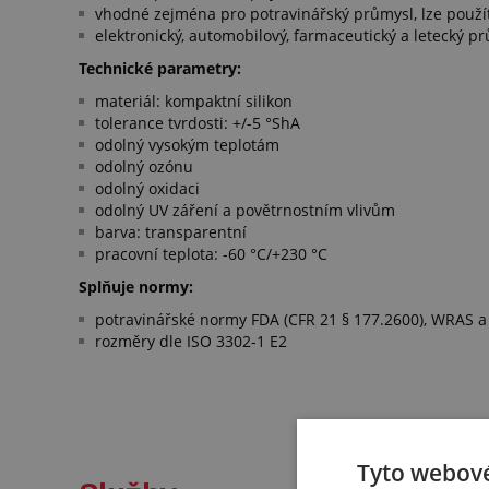
vhodné zejména pro potravinářský průmysl, lze použít
elektronický, automobilový, farmaceutický a letecký p
Technické parametry:
materiál: kompaktní silikon
tolerance tvrdosti: +/-5 °ShA
odolný vysokým teplotám
odolný ozónu
odolný oxidaci
odolný UV záření a povětrnostním vlivům
barva: transparentní
pracovní teplota: -60 °C/+230 °C
Splňuje normy:
potravinářské normy FDA (CFR 21 § 177.2600), WRAS a
rozměry dle ISO 3302-1 E2
Tyto webové