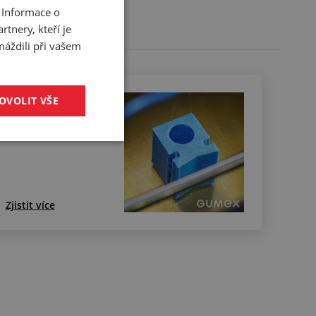
 Informace o
tnery, kteří je
máždili při vašem
Vzorky profilů na
OVOLIT VŠE
3D tiskárně
Zjistit více