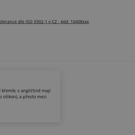
tolerance dle ISO 3302-1 v CZ - kód: 10408xxx
 křemík, v angličtině mají
 silikon), a přesto mezi