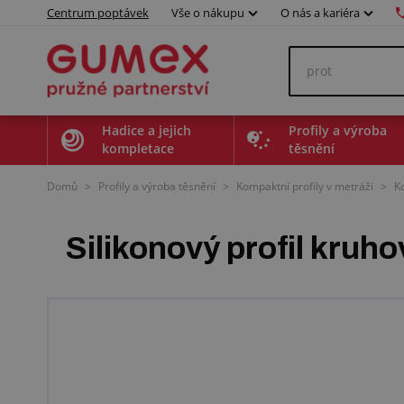
Centrum poptávek
Vše o nákupu
O nás a kariéra
Hadice a jejich
Profily a výroba
kompletace
těsnění
Domů
>
Profily a výroba těsnění
>
Kompaktní profily v metráži
>
K
Silikonový profil kruh