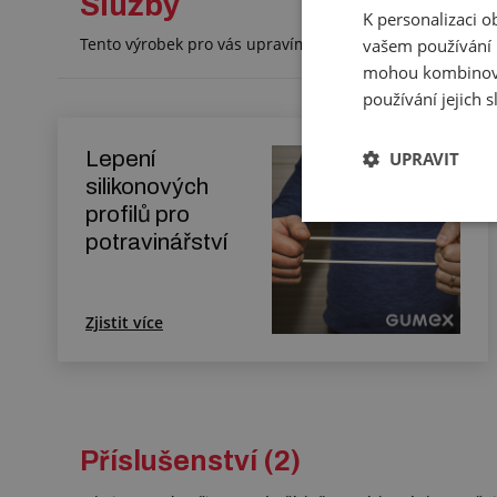
Služby
K personalizaci 
Tento výrobek pro vás upravíme na míru. Konkrétní spe
vašem používání n
mohou kombinovat
používání jejich 
Lepení
UPRAVIT
silikonových
profilů pro
potravinářství
Zjistit více
Příslušenství (2)