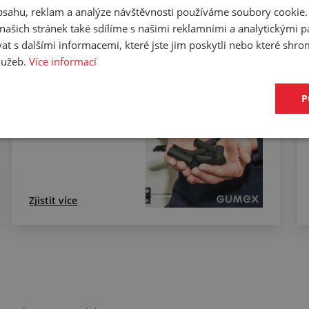
obsahu, reklam a analýze návštěvnosti používáme soubory cookie.
cifikaci budete moci upřesnit v poznámce u objednávky.
ašich stránek také sdílíme s našimi reklamními a analytickými par
 s dalšími informacemi, které jste jim poskytli nebo které shro
služeb.
Více informací
Řezání profilů na
P
sekacím stroji
Zjistit více