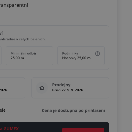
transparentní
ví
ýhradně v celých baleních.
Minimální odběr
Podmínky
25,00 m
Násobky
25,00 m
Prodejny
 2026
Brno: od 9. 9. 2026
ele
Cena je dostupná po přihlášení
ěta GUMEX