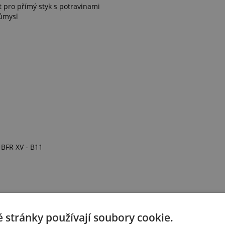
 pro přímý styk s potravinami
růmysl
 BFR XV - B11
 stránky používají soubory cookie.