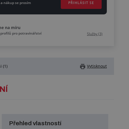
PŘIHLÁSIT SE
 a nákup se prosím
me na míru
profilů pro potravinářství
Služby (3)
i (1)
Vytisknout
NÍ
Přehled vlastností