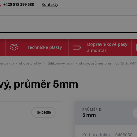
+420 518 399 588
Kontakty
Dopravníkové pásy
Technické plasty
a montáž
ompaktní kruhové profily
>
Silikonový profil kruhový, průměr 5mm, 60°ShA, -60
ový, průměr 5mm
PRŮMĚR D
10408050
5 mm
Kód produktu:
10408050