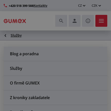
Kontakty
CZ
CZK
+420 518 399 588
Služby
Hadice a jejich kompletace
Profily a výroba těsnění
Blog a poradna
Technické plasty
Služby
Dopravníkové pásy a montáž
O firmě GUMEX
Zlepšení pracovního prostředí
Z kroniky zakladatele
Další pryžové a plastové výrobky