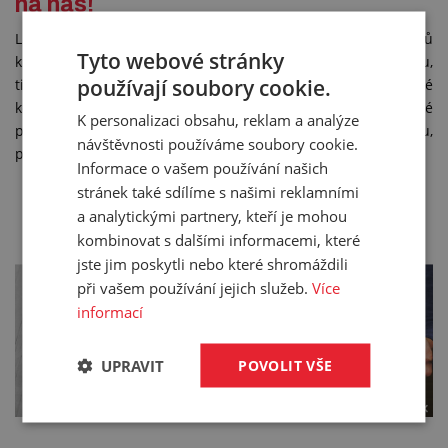
na nás!
Lukoprén 8280 má velmi dobrou adhezi bez použití primerů
Tyto webové stránky
k nejrůznějším materiálům, např.k hliníku, nerezi, zinku,
používají soubory cookie.
titanu, mědi, oceli a jejich nátěrům, rovněž ke sklu, glazované
keramice, smaltu, lakovanému dřevu, dřevotřísce, silikonové
K personalizaci obsahu, reklam a analýze
pryži a některým plastům (tvrzenému PVC, polykarbonátu,
návštěvnosti používáme soubory cookie.
polystyrenu, polyuretanu).
Informace o vašem používání našich
stránek také sdílíme s našimi reklamními
POŠLETE NÁM POPTÁVKU
a analytickými partnery, kteří je mohou
kombinovat s dalšími informacemi, které
jste jim poskytli nebo které shromáždili
při vašem používání jejich služeb.
Více
informací
UPRAVIT
POVOLIT VŠE