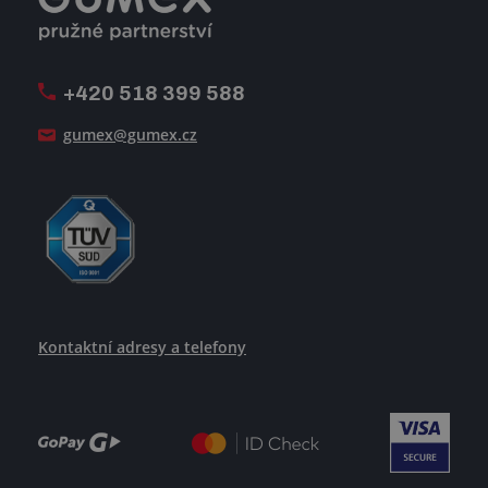
Volná pracovní místa
Firemní časopis Géčko
Oznamovací linka
Pošlete nám svůj životopis
+420 518 399 588
Jak se žije v GUMEXU
gumex@gumex.cz
Kontaktní adresy a telefony