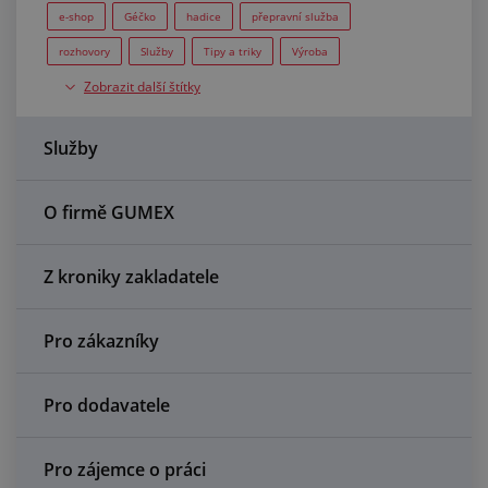
Centrum poptávek
e-shop
Géčko
hadice
přepravní služba
rozhovory
Služby
Tipy a triky
Výroba
Vše o nákupu
Zobrazit další štítky
O nás a kariéra
Služby
O firmě GUMEX
Z kroniky zakladatele
Pro zákazníky
Pro dodavatele
Pro zájemce o práci