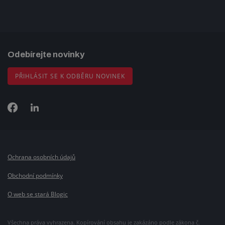
Odebírejte novinky
PŘIHLÁSIT SE K ODBĚRU NOVINEK
Ochrana osobních údajů
Obchodní podmínky
O web se stará Blogic
Všechna práva vyhrazena. Kopírování obsahu je zakázáno podle zákona č.