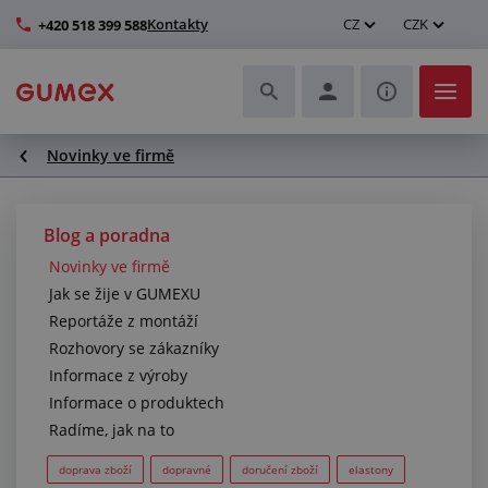
Kontakty
CZ
CZK
+420 518 399 588
Novinky ve firmě
Hadice a jejich kompletace
Profily a výroba těsnění
Blog a poradna
Novinky ve firmě
Technické plasty
Jak se žije v GUMEXU
Reportáže z montáží
Dopravníkové pásy a montáž
Rozhovory se zákazníky
Informace z výroby
Zlepšení pracovního prostředí
Informace o produktech
Radíme, jak na to
Další pryžové a plastové výrobky
doprava zboží
dopravné
doručení zboží
elastony