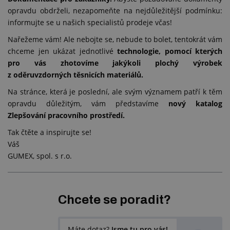
opravdu obdrželi, nezapomeňte na nejdůležitější podmínku:
informujte se u našich specialistů prodeje včas!
Nařežeme vám! Ale nebojte se, nebude to bolet, tentokrát vám
chceme jen ukázat jednotlivé
technologie, pomocí kterých
pro vás zhotovíme jakýkoli plochý výrobek
z oděruvzdorných těsnicích materiálů.
Na stránce, která je poslední, ale svým významem patří k těm
opravdu důležitým, vám představíme
nový katalog
Zlepšování pracovního prostředí.
Tak čtěte a inspirujte se!
Váš
GUMEX, spol. s r.o.
Chcete se poradit?
Máte dotaz?
Jsme tu pro vás!