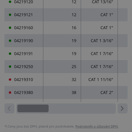
04219120
12
CAT 13/16"
04219121
12
CAT 1"
04219160
16
CAT 1"
04219190
19
CAT 1 3/16"
04219191
19
CAT 1 7/16"
04219250
25
CAT 1 7/16"
04219310
32
CAT 1 11/16"
04219380
38
CAT 2"
*)
Ceny jsou bez DPH, platné pro podnikatele.
Podrobněji o účtování DPH.