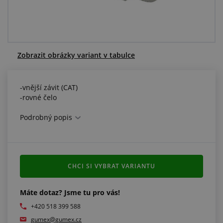
Centrum poptávek
Vše o nákupu
Zobrazit obrázky variant v tabulce
O nás a kariéra
-vnější závit (CAT)
-rovné čelo
Podrobný popis
CHCI SI VYBRAT VARIANTU
Máte dotaz? Jsme tu pro vás!
+420 518 399 588
gumex@gumex.cz