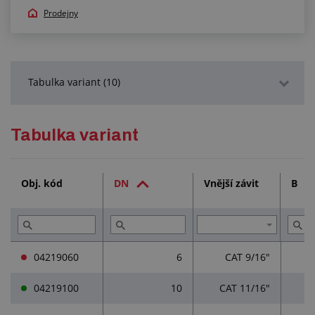
Prodejny
Tabulka variant (10)
Podrobný popis
Tabulka variant
Služby (1)
Obj. kód
DN
Vnější závit
B
Přečtěte si (3)
04219060
6
CAT 9/16"
04219100
10
CAT 11/16"