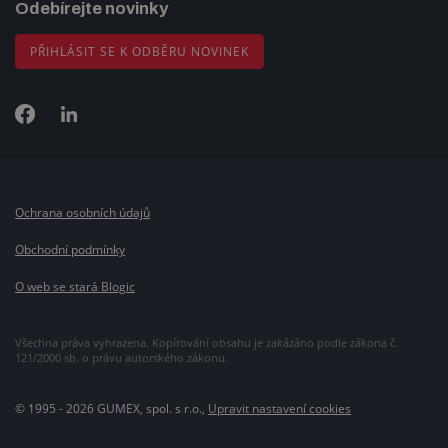
Odebírejte novinky
PŘIHLÁSIT SE K ODBĚRU NOVINEK
Ochrana osobních údajů
Obchodní podmínky
O web se stará Blogic
Všechna práva vyhrazena. Kopírování obsahu je zakázáno podle zákona č.
121/2000 sb. o právu autorského zákonu.
© 1995 - 2026 GUMEX, spol. s r.o.,
Upravit nastavení cookies