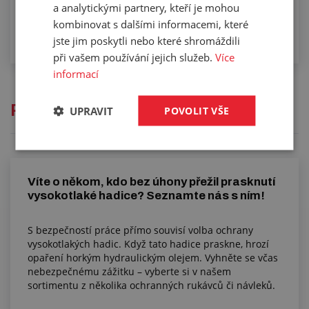
a analytickými partnery, kteří je mohou
kombinovat s dalšími informacemi, které
jste jim poskytli nebo které shromáždili
při vašem používání jejich služeb.
Více
informací
Přečtěte si
UPRAVIT
POVOLIT VŠE
Víte o někom, kdo bez úhony přežil prasknutí
vysokotlaké hadice? Seznamte nás s ním!
S bezpečností práce přímo souvisí volba ochrany
vysokotlakých hadic. Když tato hadice praskne, hrozí
opaření horkým hydraulickým olejem. Vyhněte se včas
nebezpečnému zážitku – vyberte si v našem
sortimentu z několika ochranných rukávců či návleků.