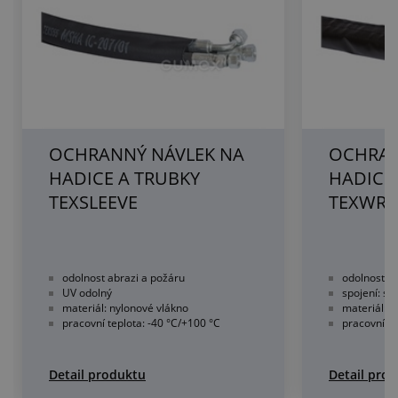
OCHRANNÝ NÁVLEK NA
OCHRAN
HADICE A TRUBKY
HADICE
TEXSLEEVE
TEXWRA
odolnost abrazi a požáru
odolnost v
UV odolný
spojení: su
materiál: nylonové vlákno
materiál: 
pracovní teplota: -40 °C/+100 °C
pracovní te
Detail produktu
Detail pro