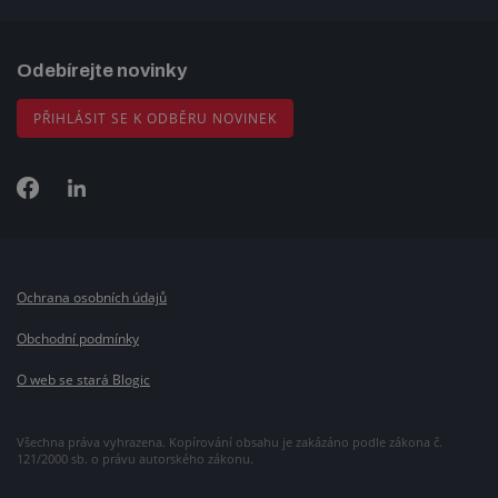
Odebírejte novinky
PŘIHLÁSIT SE K ODBĚRU NOVINEK
Ochrana osobních údajů
Obchodní podmínky
O web se stará Blogic
Všechna práva vyhrazena. Kopírování obsahu je zakázáno podle zákona č.
121/2000 sb. o právu autorského zákonu.