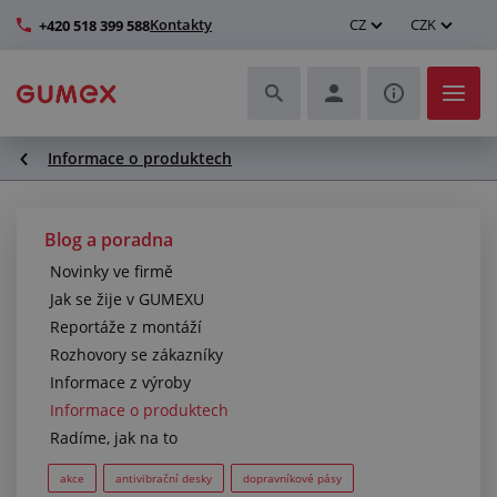
Kontakty
CZ
CZK
+420 518 399 588
Informace o produktech
Hadice a jejich kompletace
Profily a výroba těsnění
Blog a poradna
Novinky ve firmě
Technické plasty
Jak se žije v GUMEXU
Reportáže z montáží
Dopravníkové pásy a montáž
Rozhovory se zákazníky
Informace z výroby
Zlepšení pracovního prostředí
Informace o produktech
Radíme, jak na to
Další pryžové a plastové výrobky
akce
antivibrační desky
dopravníkové pásy