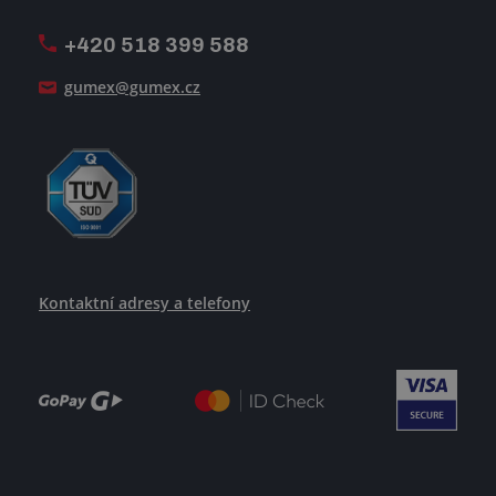
Oznamovací linka
Pošlete nám svůj životopis
+420 518 399 588
Jak se žije v GUMEXU
gumex@gumex.cz
Kontaktní adresy a telefony