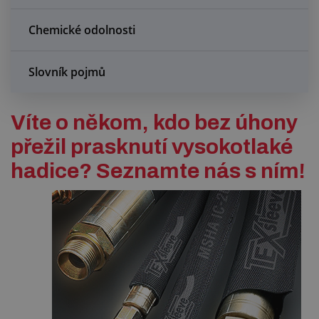
Chemické odolnosti
Slovník pojmů
Víte o někom, kdo bez úhony
přežil prasknutí vysokotlaké
hadice? Seznamte nás s ním!