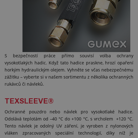
S bezpečností práce přímo souvisí volba ochrany
vysokotlakých hadic. Když tato hadice praskne, hrozí opaření
horkým hydraulickým olejem. Vyhněte se včas nebezpečnému
zážitku – vyberte si v našem sortimentu z několika ochranných
rukávců či návleků.
TEXSLEEVE®
Ochranné pouzdro nebo návlek pro vysokotlaké hadice.
Odolává teplotám od –40 °C do +100 °C, s vrcholem +120 °C.
Tento návlek je odolný UV záření, je vyroben z nylonových
vláken zpracovaných speciální technologií, díky níž je