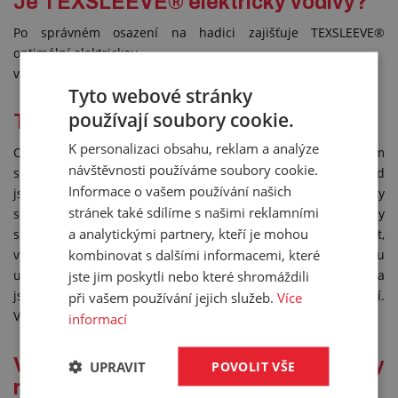
Je TEXSLEEVE® elektricky vodivý?
Po správném osazení na hadici zajišťuje TEXSLEEVE®
optimální elektrickou
vodivost. (Otestováno prostřednictvím specifikace ISO 8031).
Tyto webové stránky
používají soubory cookie.
TEXWRAP®
K personalizaci obsahu, reklam a analýze
Ochranný rukávec pro hadice a kabely, odolný ropným
návštěvnosti používáme soubory cookie.
skvrnám, oděru a vysokým teplotám. Ideální řešení, pokud
Informace o vašem používání našich
jsou již hadice či kabely na místě namontovány. Díky
stránek také sdílíme s našimi reklamními
speciálnímu suchému zipu není potřeba hadice či kabely
a analytickými partnery, kteří je mohou
složitě odmontovávat a návlek měnit. Stačí pouze rozepnout,
kombinovat s dalšími informacemi, které
vyměnit a sepnout. Exkluzivní zamykání díky suchému zipu
umožňuje rovněž nekonečnou délku spojení. Nylonová vlákna
jste jim poskytli nebo které shromáždili
jsou potažena speciální vrstvou odolnou proti UV záření.
při vašem používání jejich služeb.
Více
Velmi dobře odolává oděru a teplotám až do +180 °C.
informací
V čem spočívají největší výhody
UPRAVIT
POVOLIT VŠE
rukávce TEXWRAP®?