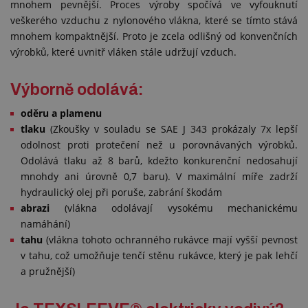
mnohem pevnější. Proces výroby spočívá ve vyfouknutí
veškerého vzduchu z nylonového vlákna, které se tímto stává
mnohem kompaktnější. Proto je zcela odlišný od konvenčních
výrobků, které uvnitř vláken stále udržují vzduch.
Výborně odolává:
oděru a plamenu
tlaku
(Zkoušky v souladu se SAE J 343 prokázaly 7x lepší
odolnost proti protečení než u porovnávaných výrobků.
Odolává tlaku až 8 barů, kdežto konkurenční nedosahují
mnohdy ani úrovně 0,7 baru). V maximální míře zadrží
hydraulický olej při poruše, zabrání škodám
abrazi
(vlákna odolávají vysokému mechanickému
namáhání)
tahu
(vlákna tohoto ochranného rukávce mají vyšší pevnost
v tahu, což umožňuje tenčí stěnu rukávce, který je pak lehčí
a pružnější)