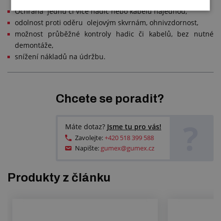
Ochrana jednu či více hadic nebo kabelů najednou,
odolnost proti oděru olejovým skvrnám, ohnivzdornost,
možnost průběžné kontroly hadic či kabelů, bez nutné
demontáže,
snížení nákladů na údržbu.
Chcete se poradit?
?
Máte dotaz?
Jsme tu pro vás!
Zavolejte:
+420 518 399 588
Napište:
gumex@gumex.cz
Produkty z článku