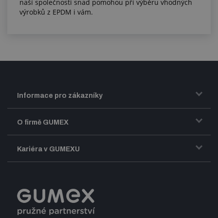
naší společnosti snad pomohou při výběru vhodných
výrobků z EPDM i vám.
Informace pro zákazníky
Doprava a zasílání zboží
O firmě GUMEX
Obchodní podmínky
Představení firmy GUMEX
Kariéra v GUMEXU
Fakturace DPH
Certifikace ISO
Dobře sladěný pracovní tým
Registrace a spolupráce
Úpravy na míru a montáže
Volná pracovní místa
Firemní časopis Géčko