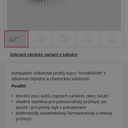
Centrum poptávek
Vše o nákupu
O nás a kariéra
Zobrazit obrázky variant v tabulce
Kompaktní silikonové profily tvaru "lichoběžník" s
výbornou teplotní a chemickou odolností.
Použití:
těsnění pecí, kotlů, topných zařízení, oken, fasád
vhodné zejména pro potravinářský průmysl, lze
použít i pro přímý styk s potravinami
elektronický, automobilový, farmaceutický a letecký
průmysl