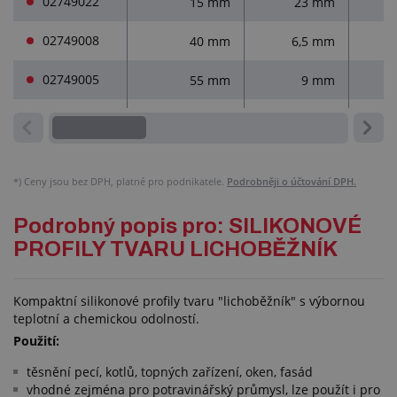
02749022
15 mm
23 mm
02749008
40 mm
6,5 mm
02749005
55 mm
9 mm
*)
Ceny jsou bez DPH, platné pro podnikatele.
Podrobněji o účtování DPH.
Podrobný popis pro: SILIKONOVÉ
PROFILY TVARU LICHOBĚŽNÍK
Kompaktní silikonové profily tvaru "lichoběžník" s výbornou
teplotní a chemickou odolností.
Použití:
těsnění pecí, kotlů, topných zařízení, oken, fasád
vhodné zejména pro potravinářský průmysl, lze použít i pro