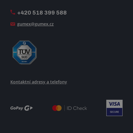
Oznamovací linka
Pošlete nám svůj životopis
+420 518 399 588
Jak se žije v GUMEXU
gumex@gumex.cz
Kontaktní adresy a telefony