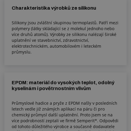
Charakteristika výrobků ze silikonu
Silikony jsou zvláštní skupinou termoplastů. Patří mezi
polymery (látky skládající se z molekul jednoho nebo
více druhů atomů). Výrobky ze silikonu nalézají široké
uplatnění ve stavebnictví, zdravotnictví,
elektrotechnickém, automobilovém i leteckém
průmyslu.
EPDM: materiál do vysokých teplot, odolný
kyselinám i povětrnostním vlivům
Průmyslové hadice a pryže z EPDM našly v posledních
letech vedle již známých aplikací na páru či pro
chemický průmysl další uplatnění. Proto jsem se na
více podrobností zeptali ve firmě Semperit*. Odpovědi
od tohoto důležitého výrobce a současně dodavatele