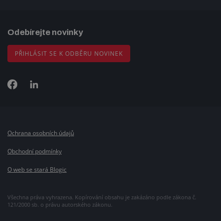
Odebírejte novinky
PŘIHLÁSIT SE K ODBĚRU NOVINEK
Ochrana osobních údajů
Obchodní podmínky
O web se stará Blogic
Všechna práva vyhrazena. Kopírování obsahu je zakázáno podle zákona č.
121/2000 sb. o právu autorského zákonu.