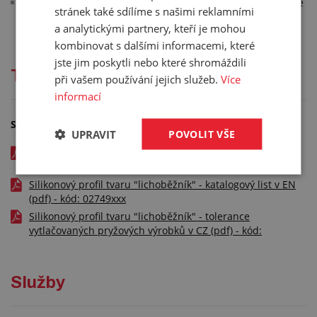
pokud jste si nevybrali požadovaný profil nebo tvar, můžete
stránek také sdílíme s našimi reklamními
navštívit naši sekci
Profily v metráži na míru
a analytickými partnery, kteří je mohou
kombinovat s dalšími informacemi, které
jste jim poskytli nebo které shromáždili
Technická dokumentace
při vašem používání jejich služeb.
Více
informací
Soubory ke stažení
UPRAVIT
POVOLIT VŠE
Silikonový profil tvaru "lichoběžník" - typy silikonových
směsí v CZ (pdf) - kód: 02749xxx
Silikonový profil tvaru "lichoběžník" - katalogový list v EN
(pdf) - kód: 02749xxx
Silikonový profil tvaru "lichoběžník" - tolerance
vytlačovaných pryžových výrobků v CZ (pdf) - kód:
Služby