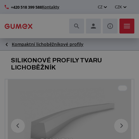
Kontakty
CZ
CZK
+420 518 399 588
Kompaktní lichoběžníkové profily
Hadice a jejich kompletace
SILIKONOVÉ PROFILY TVARU
Profily a výroba těsnění
LICHOBĚŽNÍK
Technické plasty
Dopravníkové pásy a montáž
Zlepšení pracovního prostředí
Další pryžové a plastové výrobky