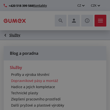
Kontakty
CZ
CZK
+420 518 399 588
Služby
Hadice a jejich kompletace
Profily a výroba těsnění
Blog a poradna
Technické plasty
Služby
Profily a výroba těsnění
Dopravníkové pásy a montáž
Dopravníkové pásy a montáž
Hadice a jejich kompletace
Zlepšení pracovního prostředí
Technické plasty
Zlepšení pracovního prostředí
Další pryžové a plastové výrobky
Další pryžové a plastové výrobky