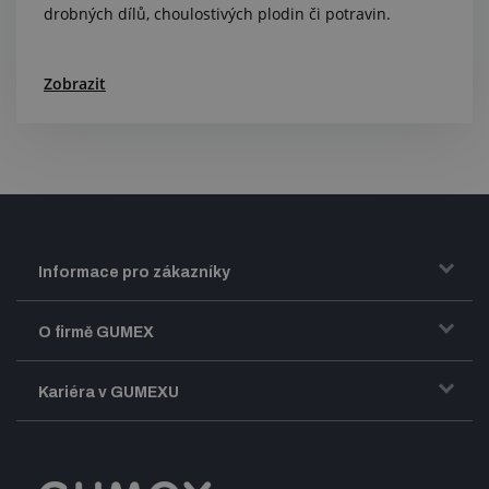
drobných dílů, choulostivých plodin či potravin.
Zobrazit
Informace pro zákazníky
Doprava a zasílání zboží
O firmě GUMEX
Obchodní podmínky
Představení firmy GUMEX
Kariéra v GUMEXU
Fakturace DPH
Certifikace ISO
Dobře sladěný pracovní tým