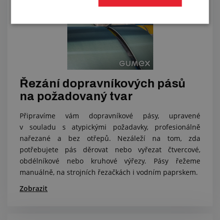
Řezání dopravníkových pásů
na požadovaný tvar
Připravíme vám dopravníkové pásy, upravené
v souladu s atypickými požadavky, profesionálně
nařezané a bez otřepů. Nezáleží na tom, zda
potřebujete pás děrovat nebo vyřezat čtvercové,
obdélníkové nebo kruhové výřezy. Pásy řežeme
manuálně, na strojních řezačkách i vodním paprskem.
Zobrazit