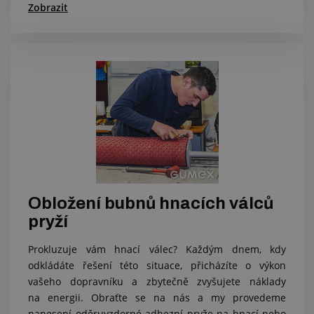
Zobrazit
Obložení bubnů hnacích válců
pryží
Prokluzuje vám hnací válec? Každým dnem, kdy
odkládáte řešení této situace, přicházíte o výkon
vašeho dopravníku a zbytečně zvyšujete náklady
na energii. Obraťte se na nás a my provedeme
nanesení oděruvzdorné adhezní pryže na hnací nebo