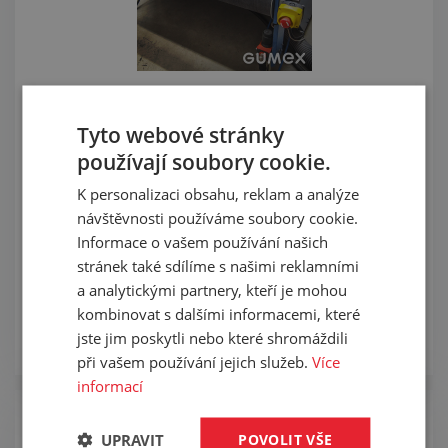
Montáž a servis
dopravníkových pásů z netkané
Tyto webové stránky
textilie
používají soubory cookie.
Co všechno vydrží tento typ pásu? Kam se nejlépe
K personalizaci obsahu, reklam a analýze
hodí, jak o něj pečovat, jak jej kvalitně opravit nebo
návštěvnosti používáme soubory cookie.
bezpečně vyměnit? Dopravníkové pásy z netkané
Informace o vašem používání našich
textilie a plsti se používají zejména kombinaci
stránek také sdílíme s našimi reklamními
s výsekovými nástroji, digitálními řezacími plotry nebo
a analytickými partnery, kteří je mohou
na balicích linkách křehkého zboží.
kombinovat s dalšími informacemi, které
jste jim poskytli nebo které shromáždili
Zobrazit
při vašem používání jejich služeb.
Více
informací
UPRAVIT
POVOLIT VŠE