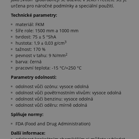
určena pro náročné podmínky a speciální použití.
Technické parametry:
materiál: FKM
šíře role: 1500 mm a 1000 mm
tvrdost: 75 ± 5 °ShA
3
hustota: 1,9 ± 0,03 g/cm
tažnost: 170 %
2
pevnost v tahu: 9 N/mm
barva: černá
pracovní teplota: -15 °C/+250 °C
Parametry odolnosti:
odolnost vůči ozónu: vysoce odolná
odolnost vůči povětrnostním vlivům: vysoce odolná
odolnost vůči benzinu: vysoce odolná
odolnost vůči oděru: mírně odolná
Splňuje normy:
FDA (Food and Drug Administration)
Další informace: