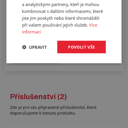
a analytickými partnery, kteří je mohou
Těsnění do bloku motoru
kombinovat s dalšími informacemi, které
jste jim poskytli nebo které shromáždili
při vašem používání jejich služeb.
Více
informací
UPRAVIT
POVOLIT VŠE
Příslušenství (2)
Zde je pro vás připravené příslušenství, které
doporučujeme k tomuto produktu.