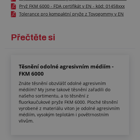
Pryž FKM 6000 - FDA certifikát v EN - kód: 01458xxx
Tolerance pro kompaktní pryže z Tovogommy v EN
Přečtěte si
Těsnění odolné agresivním médiím -
FKM 6000
Znáte těsnění obzvlášť odolné agresivním
médiím? My jsme takové těsnění zařadili do
našeho sortimentu, a to těsnění z
fluorkaučukové pryže FKM 6000. Ploché těsnění
vyrobené z materiálu viton je odolné agresivním
médiím, vysokým teplotám i povětrnostním
vlivům.