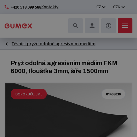
Kontakty
CZ
CZK
+420 518 399 588
Těsnicí pryže odolné agresivním médiím
Hadice a jejich kompletace
Profily a výroba těsnění
Pryž odolná agresivním médiím FKM
6000, tloušťka 3mm, šíře 1500mm
Technické plasty
Dopravníkové pásy a montáž
DOPORUČUJEME
01458030
Zlepšení pracovního prostředí
Další pryžové a plastové výrobky