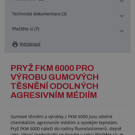
Technická dokumentace (3)
Přečtěte si (7)
Vytisknout
PRYŽ FKM 6000 PRO
VÝROBU GUMOVÝCH
TĚSNĚNÍ ODOLNÝCH
AGRESIVNÍM MÉDIÍM
Gumové těsnění a výrobky z FKM 6000 jsou odolné
chemikáliím, agresivním médiím a vysokým teplotám.
Pryž FKM 6000 náleží do rodiny fluorelastomerů, stejně
jako „Viton“ (podrobněji se dozvíte v sekci Přečtěte si). Je