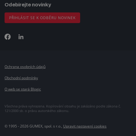
Odebírejte novinky
PŘIHLÁSIT SE K ODBĚRU NOVINEK
Ochrana osobních údajů
Obchodní podmínky
O web se stará Blogic
Všechna práva vyhrazena. Kopírování obsahu je zakázáno podle zákona č.
121/2000 sb. o právu autorského zákonu.
© 1995 - 2026 GUMEX, spol. s r.o.,
Upravit nastavení cookies