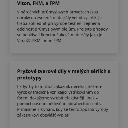
Viton, FKM, a FPM
V náročných průmyslových provozech jsou
nároky na zvolené materiály velmi vysoké. Je
třeba zohlednit při výrobě těsnění zejména
odolnost průmyslovým olejům. Pro tyto případy
se používají fluorkaučukové materiály jako je
Viton®, FKM, nebo FPM.
Pryžové tvarové díly v malých sériích a
prototypy
I když by to možná zákazník nečekal, některé
výrobky tradičně vznikající vstřikováním do
forem dokážeme vyrobit efektivněji jinak –
pomocí našeho pětiosého obráběcího centra.
Přinášíme srovnání, kdy se tento způsob výroby
zákazníkovi obzvlášť vyplatí.