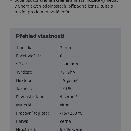
odolnost konkrétním chemikáliím si můžete vyhledat
v
Chemických odolnostech
, případně konzultujte s
naším
prodejním oddělením
Přehled vlastností
Tloušťka:
3 mm
Počet vložek:
0
Šířka:
1500 mm
Tvrdost:
75 °ShA
Hustota:
1,9 g/cm³
Tažnost:
170 %
Pevnost v tahu:
9 N/mm²
Materiál:
viton
Pracovní teplota:
-15/+250 °C
Barva:
černá
Hmotnost:
5,745 kg/m²