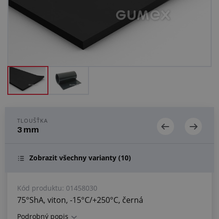
Centrum poptávek
Vše o nákupu
O nás a kariéra
TLOUŠŤKA
3 mm
Zobrazit všechny varianty
(10)
Kód produktu:
01458030
75°ShA, viton, -15°C/+250°C, černá
Podrobný popis