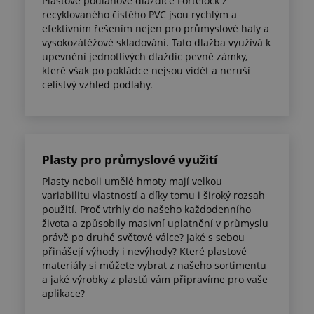
Plastové podlahové dlaždice Fortelock z
recyklovaného čistého PVC jsou rychlým a
efektivním řešením nejen pro průmyslové haly a
vysokozátěžové skladování. Tato dlažba využívá k
upevnění jednotlivých dlaždic pevné zámky,
které však po pokládce nejsou vidět a neruší
celistvý vzhled podlahy.
Plasty pro průmyslové využití
Plasty neboli umělé hmoty mají velkou
variabilitu vlastností a díky tomu i široký rozsah
použití. Proč vtrhly do našeho každodenního
života a způsobily masivní uplatnění v průmyslu
právě po druhé světové válce? Jaké s sebou
přinášejí výhody i nevýhody? Které plastové
materiály si můžete vybrat z našeho sortimentu
a jaké výrobky z plastů vám připravíme pro vaše
aplikace?