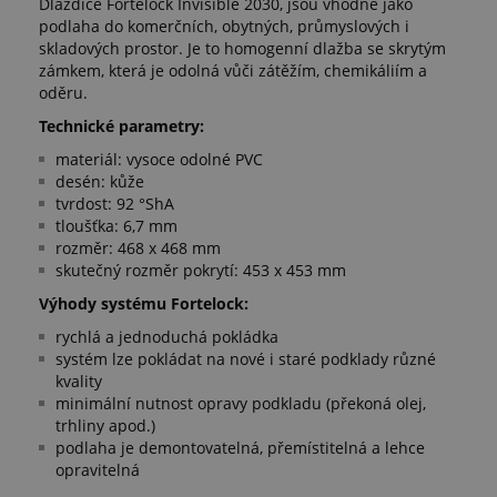
Dlaždice Fortelock Invisible 2030, jsou vhodné jako
podlaha do komerčních, obytných, průmyslových i
skladových prostor. Je to homogenní dlažba se skrytým
zámkem, která je odolná vůči zátěžím, chemikáliím a
oděru.
Technické parametry:
materiál: vysoce odolné PVC
desén: kůže
tvrdost: 92 °ShA
tloušťka: 6,7 mm
rozměr: 468 x 468 mm
skutečný rozměr pokrytí: 453 x 453 mm
Výhody systému Fortelock:
rychlá a jednoduchá pokládka
systém lze pokládat na nové i staré podklady různé
kvality
minimální nutnost opravy podkladu (překoná olej,
trhliny apod.)
podlaha je demontovatelná, přemístitelná a lehce
opravitelná