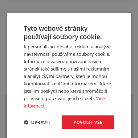
Příslušenství (10)
Tyto webové stránky
Zde je pro vás připravené příslušenství, které
používají soubory cookie.
doporučujeme k tomuto produktu.
K personalizaci obsahu, reklam a analýze
návštěvnosti používáme soubory cookie.
Informace o vašem používání našich
Fixační disperze UZIN UNIFIX
stránek také sdílíme s našimi reklamními
12kg
a analytickými partnery, kteří je mohou
kombinovat s dalšími informacemi, které
Zobrazit cenu
jste jim poskytli nebo které shromáždili
při vašem používání jejich služeb.
Více
Náběhová hrana FORTELOCK 2032
informací
INVISIBLE typ D k dlaždici FORTELOCK
INVISIBLE
tloušťka 6,7mm, 468x145mm
UPRAVIT
POVOLIT VŠE
Zobrazit cenu