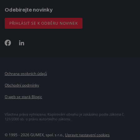
Odebírejte novinky
PŘIHLÁSIT SE K ODBĚRU NOVINEK
Ochrana osobních údajů
Obchodní podmínky
O web se stará Blogic
Všechna práva vyhrazena. Kopírování obsahu je zakázáno podle zákona č.
121/2000 sb. o právu autorského zákonu.
© 1995 - 2026 GUMEX, spol. s r.o.,
Upravit nastavení cookies