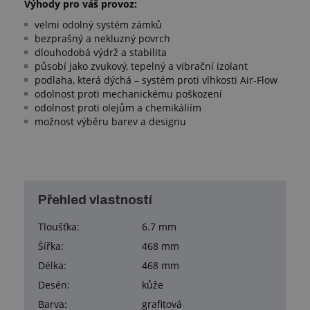
Výhody pro váš provoz:
velmi odolný systém zámků
bezprašný a nekluzný povrch
dlouhodobá výdrž a stabilita
působí jako zvukový, tepelný a vibrační izolant
podlaha, která dýchá – systém proti vlhkosti Air-Flow
odolnost proti mechanickému poškození
odolnost proti olejům a chemikáliím
možnost výběru barev a designu
Přehled vlastností
Tloušťka:
6.7 mm
Šířka:
468 mm
Délka:
468 mm
Desén:
kůže
Barva:
grafitová