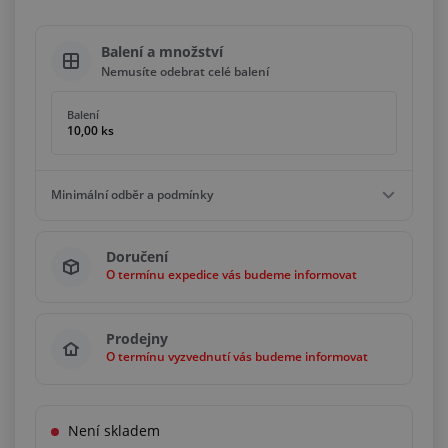
Balení a množství
Nemusíte odebrat celé balení
Balení
10,00 ks
Minimální odběr a podmínky
Minimální odběr
Doručení
1,00 ks
O termínu expedice vás budeme informovat
Podmínky
Bez omezení
Prodejny
O termínu vyzvednutí vás budeme informovat
Není skladem