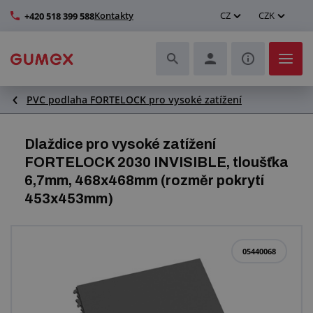
Kontakty
CZ
CZK
+420 518 399 588
PVC podlaha FORTELOCK pro vysoké zatížení
Hadice a jejich kompletace
Profily a výroba těsnění
Dlaždice pro vysoké zatížení
FORTELOCK 2030 INVISIBLE, tloušťka
Technické plasty
6,7mm, 468x468mm (rozměr pokrytí
453x453mm)
Dopravníkové pásy a montáž
Zlepšení pracovního prostředí
05440068
Další pryžové a plastové výrobky