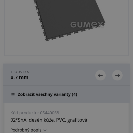
Centrum poptávek
Vše o nákupu
O nás a kariéra
TLOUŠŤKA
6.7 mm
Zobrazit všechny varianty
(4)
Kód produktu:
05440068
92°ShA, desén kůže, PVC, grafitová
Podrobný popis