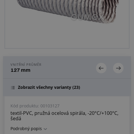
Centrum poptávek
Vše o nákupu
O nás a kariéra
VNITŘNÍ PRŮMĚR
127 mm
Zobrazit všechny varianty
(23)
Kód produktu:
00103127
textil-PVC, pružná ocelová spirála, -20°C/+100°C,
šedá
Podrobný popis