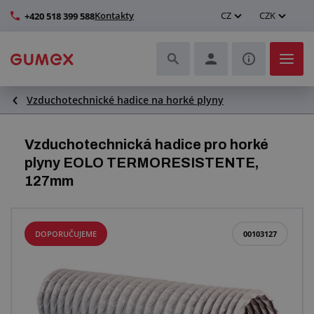
Kontakty
CZ
CZK
+420 518 399 588
Vzduchotechnické hadice na horké plyny
Hadice a jejich kompletace
Profily a výroba těsnění
Vzduchotechnická hadice pro horké
plyny EOLO TERMORESISTENTE,
Technické plasty
127mm
Dopravníkové pásy a montáž
DOPORUČUJEME
00103127
Zlepšení pracovního prostředí
Další pryžové a plastové výrobky