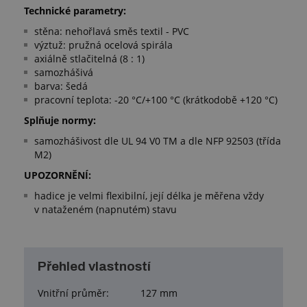
Technické parametry:
stěna: nehořlavá směs textil - PVC
výztuž: pružná ocelová spirála
axiálně stlačitelná (8 : 1)
samozhášivá
barva: šedá
pracovní teplota: -20 °C/+100 °C (krátkodobě +120 °C)
Splňuje normy:
samozhášivost dle UL 94 V0 TM a dle NFP 92503 (třída
M2)
UPOZORNĚNÍ:
hadice je velmi flexibilní, její délka je měřena vždy
v nataženém (napnutém) stavu
Přehled vlastností
Vnitřní průměr:
127 mm