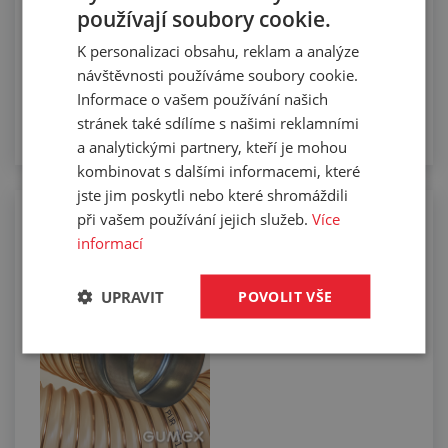
používají soubory cookie.
K personalizaci obsahu, reklam a analýze
návštěvnosti používáme soubory cookie.
Informace o vašem používání našich
stránek také sdílíme s našimi reklamními
a analytickými partnery, kteří je mohou
kombinovat s dalšími informacemi, které
jste jim poskytli nebo které shromáždili
při vašem používání jejich služeb.
Více
Osazování vzduchotechnických hadic
informací
koncovkami
UPRAVIT
POVOLIT VŠE