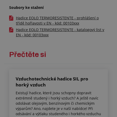
Soubory ke stažení
Hadice EOLO TERMORESISTENTE - prohlášení o
třídě hořlavosti v EN - kód: 00103xxx
Hadice EOLO TERMORESISTENTE - katalogový list v
EN - kód: 00103xxx
Přečtěte si
Vzduchotechnické hadice SIL pro
horký vzduch
Existují hadice, které jsou schopny dopravit
extrémně studený i horký vzduch? A ještě navíc
odolávat olejovým, benzínovým či chemickým
výparům? Ano, najdete je v naší nabídce! Při
odsávání a výtlaku studeného i horkého vzduchu