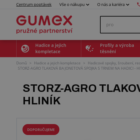
Centrum poptávek
Vše o nákupu
O nás a kariéra
Hadice a jejich
Profily a výroba
kompletace
těsnění
Domů
>
Hadice a jejich kompletace
>
Hadicové spojky, šroubení, r
STORZ-AGRO TLAKOVÁ BAJONETOVÁ SPOJKA S TRNEM NA HADICI - HL
STORZ-AGRO TLAKOV
HLINÍK
DOPORUČUJEME