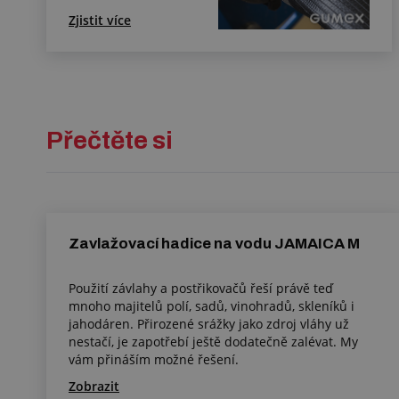
Zjistit více
Přečtěte si
Zavlažovací hadice na vodu JAMAICA M
Použití závlahy a postřikovačů řeší právě teď
mnoho majitelů polí, sadů, vinohradů, skleníků i
jahodáren. Přirozené srážky jako zdroj vláhy už
nestačí, je zapotřebí ještě dodatečně zalévat. My
vám přináším možné řešení.
Zobrazit