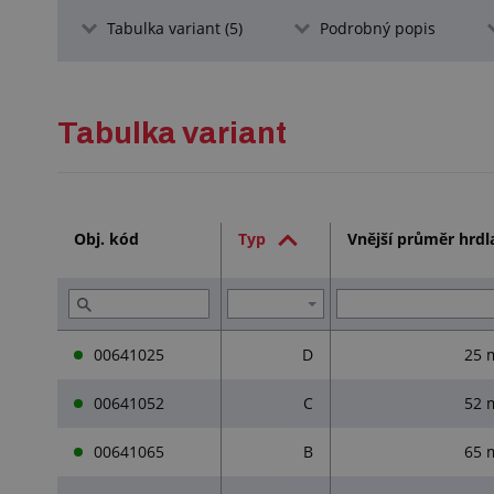
Tabulka variant (5)
Podrobný popis
Tabulka variant
Obj. kód
Typ
Vnější průměr hrdl
00641025
D
25
00641052
C
52
00641065
B
65