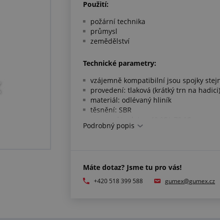
Použití:
požární technika
průmysl
zemědělství
Technické parametry:
vzájemně kompatibilní jsou spojky stej
provedení: tlaková (krátký trn na hadici
materiál: odlévaný hliník
těsnění: SBR
pracovní teplota: -40 °C/+70 °C
Podrobný popis
Máte dotaz? Jsme tu pro vás!
+420 518 399 588
gumex@gumex.cz