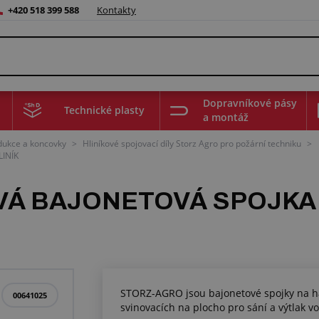
+420 518 399 588
Kontakty
Dopravníkové pásy
Technické plasty
a montáž
edukce a koncovky
>
Hliníkové spojovací díly Storz Agro pro požární techniku
>
INÍK
Á BAJONETOVÁ SPOJKA S
STORZ-AGRO jsou bajonetové spojky na ha
00641025
svinovacích na plocho pro sání a výtlak 