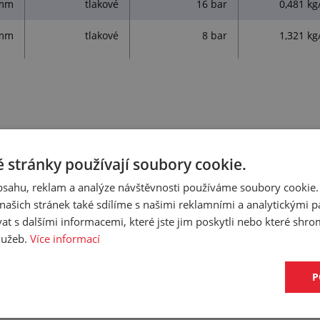
 mm
tlakové
16 bar
0,481 kg
 mm
tlakové
8 bar
1,321 kg
Z-AGRO TLAKOVÁ BAJONETOVÁ SP
 stránky používají soubory cookie.
obsahu, reklam a analýze návštěvnosti používáme soubory cookie.
ašich stránek také sdílíme s našimi reklamními a analytickými par
 s dalšími informacemi, které jste jim poskytli nebo které shro
 především k osazení hadic svinovacích na plocho pro sání a výtla
služeb.
Více informací
P