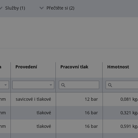
Služby (1)
Přečtěte si (2)
a
Provedení
Pracovní tlak
Hmotnost
 mm
savicové i tlakové
12 bar
0,081 kg
 mm
tlakové
16 bar
0,321 kg
 mm
tlakové
16 bar
0,591 kg