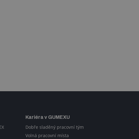
Kariéra v GUMEXU
EX
Dobře sladěný pracovní tým
Volná pracovní místa