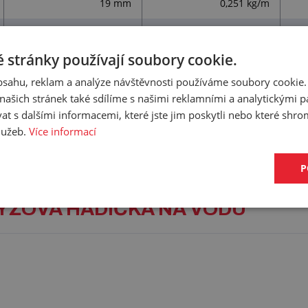
19 mm
0,251 kg/m
20 mm
0,252 kg/m
 stránky používají soubory cookie.
22 mm
0,271 kg/m
obsahu, reklam a analýze návštěvnosti používáme soubory cookie.
25 mm
0,312 kg/m
ašich stránek také sdílíme s našimi reklamními a analytickými par
 s dalšími informacemi, které jste jim poskytli nebo které shro
služeb.
Více informací
P
PRYŽOVÁ HADIČKA NA VODU