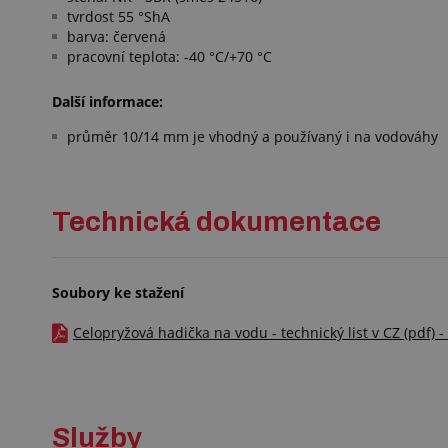
tvrdost 55 °ShA
barva: červená
pracovní teplota: -40 °C/+70 °C
Další informace:
průměr 10/14 mm je vhodný a používaný i na vodováhy
Technická dokumentace
Soubory ke stažení
Celopryžová hadička na vodu - technický list v CZ (pdf) 
Služby