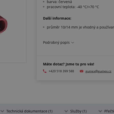
barva: červená
pracovní teplota: -40 °C/+70 °C
Další informace:
průměr 10/14 mm je vhodný a používan
Podrobný popis
Máte dotaz? Jsme tu pro vás!
+420 518 399 588
gumex@gumex.cz
Technická dokumentace (1)
Služby (1)
Přečtě