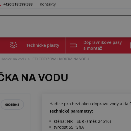
+420 518 399 588
Kontakty
Dopravníkové pásy
Technické plasty
a montáž
Hadice na vodu
>
CELOPRYŽOVÁ HADIČKA NA VODU
ČKA NA VODU
Hadice pro beztlakou dopravu vody a dalš
00015041
Technické parametry:
stěna: NR - SBR (směs 24516)
tvrdost 55 °ShA