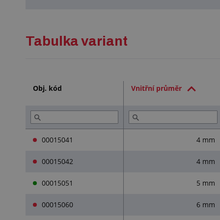
Tabulka variant
Obj. kód
Vnitřní průměr
00015041
4 mm
00015042
4 mm
00015051
5 mm
00015060
6 mm