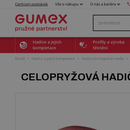
Centrum poptávek
Vše o nákupu
O nás a kariéra
Hadice a jejich
Profily a výroba
kompletace
těsnění
Domů
>
Hadice a jejich kompletace
>
Hadice pro kapalná média
>
CELOPRYŽOVÁ HADI