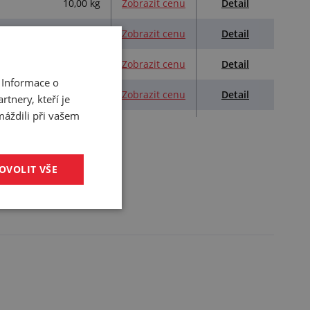
Detail
10,00 kg
Zobrazit cenu
Detail
10,00 kg
Zobrazit cenu
Detail
11,00 kg
Zobrazit cenu
 Informace o
Detail
20,00 kg
Zobrazit cenu
tnery, kteří je
máždili při vašem
OVOLIT VŠE