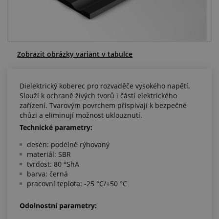
Centrum poptávek
Vše o nákupu
Zobrazit obrázky variant v tabulce
O nás a kariéra
Dielektrický koberec pro rozvaděče vysokého napětí.
Slouží k ochraně živých tvorů i částí elektrického
zařízení. Tvarovým povrchem přispívají k bezpečné
chůzi a eliminují možnost uklouznutí.
Technické parametry:
desén: podélně rýhovaný
materiál: SBR
tvrdost: 80 °ShA
barva: černá
pracovní teplota: -25 °C/+50 °C
Odolnostní parametry: