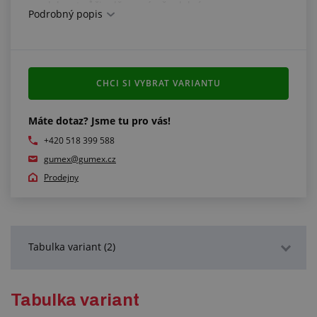
odolnost vůči oděru: mírně odolný
Podrobný popis
odolnost vůči kyselinám: mírně odolný
odolnost vůči zásadám: mírně odolný
odolnost vůči olejům: mírně odolný
odolnost vůči ozónu: není odolný
odolnost vůči povětrnostním vlivům: není odolný
CHCI SI VYBRAT VARIANTU
odolnost vůči benzinu: není odolný
Máte dotaz? Jsme tu pro vás!
Splňuje normy:
+420 518 399 588
IEC 61111: 2009
gumex@gumex.cz
Prodejny
Tabulka variant (2)
Podrobný popis
Tabulka variant