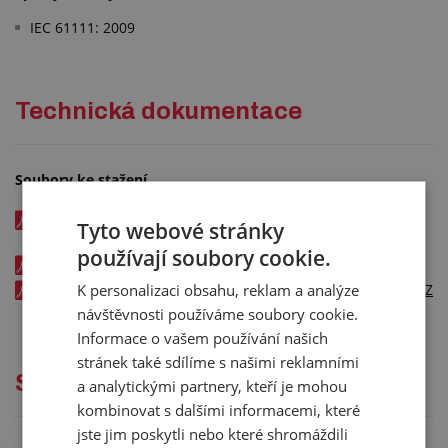
IEC 61111: 2009
Technická dokumentace
Soubory ke stažení
Dielektrický koberec S1 - katalogový list v SK - kód:
Tyto webové stránky
00569xxx
používají soubory cookie.
Tolerance pro podlahoviny z Bogumy v CZ
K personalizaci obsahu, reklam a analýze
Dielektrický koberec S1 - certifikát ČSN EN 61111:2010 v CZ
- kód: 00569xxx
návštěvnosti používáme soubory cookie.
Informace o vašem používání našich
stránek také sdílíme s našimi reklamními
Služby
a analytickými partnery, kteří je mohou
kombinovat s dalšími informacemi, které
jste jim poskytli nebo které shromáždili