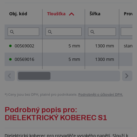
Technická dokumentace (3)
Obj. kód
Tloušťka
Šířka
Prove
Služby (3)
Přečtěte si (1)
00569002
5 mm
1300 mm
standa
00569016
5 mm
1300 mm
*)
Ceny jsou bez DPH, platné pro podnikatele.
Podrobněji o účtování DPH.
Podrobný popis pro:
DIELEKTRICKÝ KOBEREC S1
Dielektrický koberec pro rozvaděče vysokého napětí. Slouží k