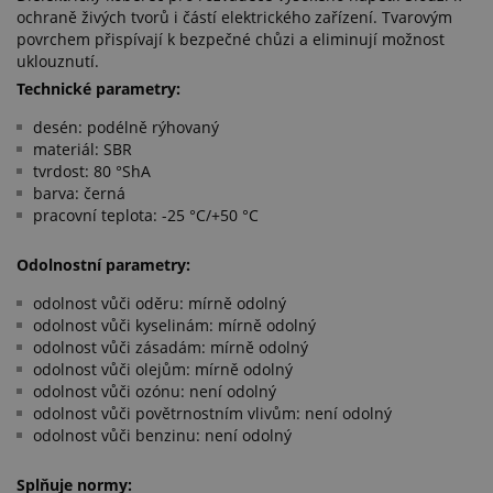
ochraně živých tvorů i částí elektrického zařízení. Tvarovým
povrchem přispívají k bezpečné chůzi a eliminují možnost
uklouznutí.
Technické parametry:
desén: podélně rýhovaný
materiál: SBR
tvrdost: 80 °ShA
barva: černá
pracovní teplota: -25 °C/+50 °C
Odolnostní parametry:
odolnost vůči oděru: mírně odolný
odolnost vůči kyselinám: mírně odolný
odolnost vůči zásadám: mírně odolný
odolnost vůči olejům: mírně odolný
odolnost vůči ozónu: není odolný
odolnost vůči povětrnostním vlivům: není odolný
odolnost vůči benzinu: není odolný
Splňuje normy: