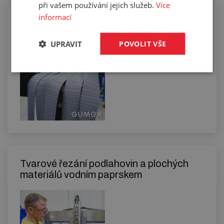
při vašem používání jejich služeb.
Více
informací
Řezání pásů podlahovin
UPRAVIT
POVOLIT VŠE
Tvarové řezání podlahovin a plochých
materiálů vodním paprskem