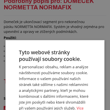
Podrobný popis pro: DOMEČEK
NORMETTA NORMAFIX
Domeček je ukončovací segment pro nekonečnou
pásku NORMETTA NORMAFIX. Systém je vhodný zejména pro
upevnění a opravy ve ztížených podmínkách.
Použití:
zavlažovací systémy
Tyto webové stránky
stavební stroje
čerpadla a filtry
používají soubory cookie.
upevňování hadic
K personalizaci obsahu, reklam a analýze
návštěvnosti používáme soubory cookie.
Informace o vašem používání našich
Technická dokumentace
stránek také sdílíme s našimi reklamními
a analytickými partnery, kteří je mohou
kombinovat s dalšími informacemi, které
Soubory ke stažení
jste jim poskytli nebo které shromáždili
při vašem používání jejich služeb.
Více
DOMEČEK NORMETTA NORMAFIX - katalogový list v CZ -