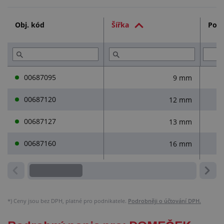
Technická dokumentace (1)
Obj. kód
Šířka
Použ
Služby (2)
00687095
9 mm
s
00687120
12 mm
00687127
13 mm
s
00687160
16 mm
s
*)
Ceny jsou bez DPH, platné pro podnikatele.
Podrobněji o účtování DPH.