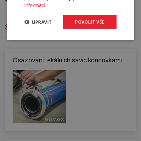
kód: 00687xxx
informací
UPRAVIT
POVOLIT VŠE
Služby
Osazování fekálních savic koncovkami