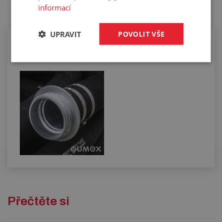
informací
UPRAVIT
POVOLIT VŠE
Osazování tlakosacích hadic
koncovkami
Přečtěte si