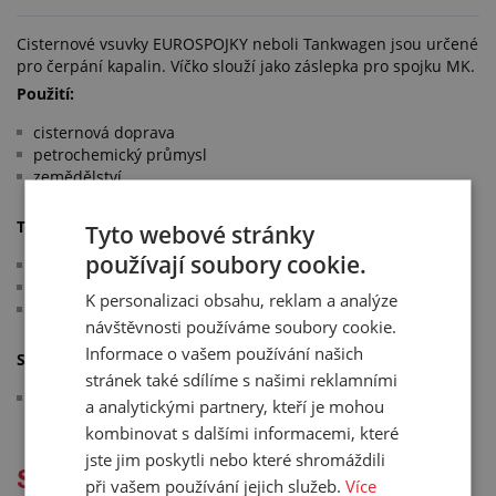
Cisternové vsuvky EUROSPOJKY neboli Tankwagen jsou určené
pro čerpání kapalin. Víčko slouží jako záslepka pro spojku MK.
Použití:
cisternová doprava
petrochemický průmysl
zemědělství
Technické parametry:
Tyto webové stránky
používají soubory cookie.
vzájemně kompatibilní jsou spojky se stejným DN
materiál: hliník
K personalizaci obsahu, reklam a analýze
pracovní teplota: -20 °C/+70 °C
návštěvnosti používáme soubory cookie.
Informace o vašem používání našich
Splňuje normy:
stránek také sdílíme s našimi reklamními
EN 14420-6
a analytickými partnery, kteří je mohou
kombinovat s dalšími informacemi, které
jste jim poskytli nebo které shromáždili
Služby
při vašem používání jejich služeb.
Více