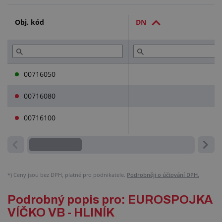
Služby (1)
Obj. kód
DN
Přečtěte si (1)
00716050
00716080
00716100
*)
Ceny jsou bez DPH, platné pro podnikatele.
Podrobněji o účtování DPH.
Podrobný popis pro: EUROSPOJKA
VÍČKO VB - HLINÍK