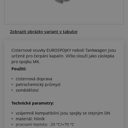
Centrum poptávek
Vše o nákupu
Zobrazit obrázky variant v tabulce
O nás a kariéra
Cisternové vsuvky EUROSPOJKY neboli Tankwagen jsou
určené pro čerpání kapalin. Víčko slouží jako záslepka
pro spojku MK.
Použití:
cisternová doprava
petrochemický průmysl
zemědělství
Technické parametry:
vzájemně kompatibilní jsou spojky se stejným DN
materiál: hliník
pracovní teplota: -20 °C/+70 °C