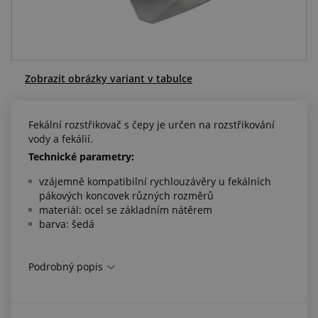
Centrum poptávek
Vše o nákupu
Zobrazit obrázky variant v tabulce
O nás a kariéra
Fekální rozstřikovač s čepy je určen na rozstřikování
vody a fekálií.
Technické parametry:
vzájemně kompatibilní rychlouzávěry u fekálních
pákových koncovek různých rozměrů
materiál: ocel se základním nátěrem
barva: šedá
Podrobný popis