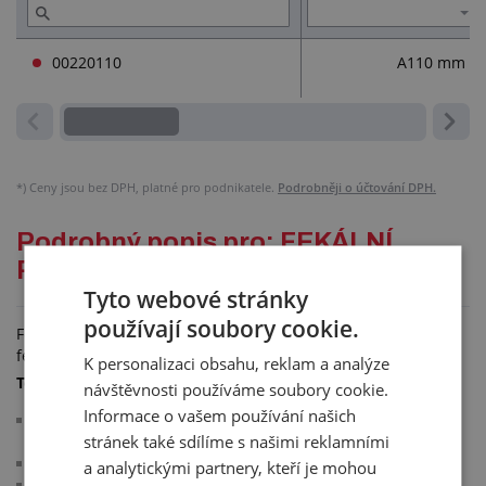
00220110
A110 mm
*)
Ceny jsou bez DPH, platné pro podnikatele.
Podrobněji o účtování DPH.
Podrobný popis pro: FEKÁLNÍ
ROZSTŘIKOVAČ S ČEPY
Tyto webové stránky
používají soubory cookie.
Fekální rozstřikovač s čepy je určen na rozstřikování vody a
fekálií.
K personalizaci obsahu, reklam a analýze
Technické parametry:
návštěvnosti používáme soubory cookie.
Informace o vašem používání našich
vzájemně kompatibilní rychlouzávěry u fekálních pákových
stránek také sdílíme s našimi reklamními
koncovek různých rozměrů
materiál: ocel se základním nátěrem
a analytickými partnery, kteří je mohou
barva: šedá