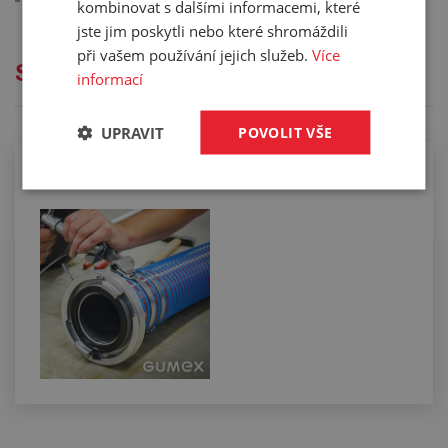
kombinovat s dalšími informacemi, které
jste jim poskytli nebo které shromáždili
při vašem používání jejich služeb.
Více
Služby
informací
UPRAVIT
POVOLIT VŠE
Osazování fekálních savic koncovkami