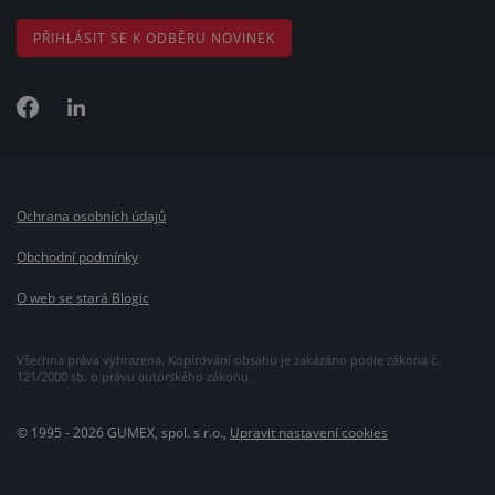
PŘIHLÁSIT SE K ODBĚRU NOVINEK
Ochrana osobních údajů
Obchodní podmínky
O web se stará Blogic
Všechna práva vyhrazena. Kopírování obsahu je zakázáno podle zákona č.
121/2000 sb. o právu autorského zákonu.
© 1995 - 2026 GUMEX, spol. s r.o.,
Upravit nastavení cookies