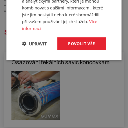
a analytickými partnery, kteří je mohou
materiál: ocel se základním nátěrem
kombinovat s dalšími informacemi, které
barva: šedá
jste jim poskytli nebo které shromáždili
při vašem používání jejich služeb.
Více
informací
Služby
UPRAVIT
POVOLIT VŠE
Osazování fekálních savic koncovkami