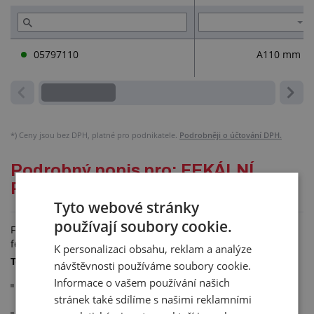
05797110
A110 mm
*)
Ceny jsou bez DPH, platné pro podnikatele.
Podrobněji o účtování DPH.
Podrobný popis pro: FEKÁLNÍ
ROZSTŘIKOVAČ S PÁKOU
Tyto webové stránky
používají soubory cookie.
Fekální rozstřikovač s pákou je určen na rozstřikování vody a
fekálií.
K personalizaci obsahu, reklam a analýze
Technické parametry:
návštěvnosti používáme soubory cookie.
Informace o vašem používání našich
vzájemně kompatibilní rychlouzávěry u fekálních pákových
stránek také sdílíme s našimi reklamními
koncovek různých rozměrů
bez těsnění