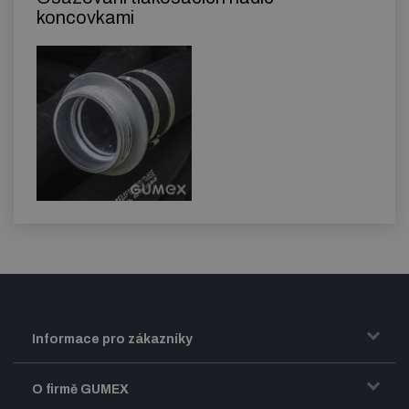
koncovkami
Informace pro zákazníky
Doprava a zasílání zboží
O firmě GUMEX