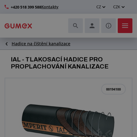
Kontakty
CZ
CZK
+420 518 399 588
Hadice na čištění kanalizace
Hadice a jejich kompletace
IAL - TLAKOSACÍ HADICE PRO
Profily a výroba těsnění
PROPLACHOVÁNÍ KANALIZACE
Technické plasty
00194100
Dopravníkové pásy a montáž
Zlepšení pracovního prostředí
Další pryžové a plastové výrobky