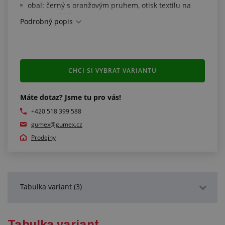
obal: černý s oranžovým pruhem, otisk textilu na
povrchu, SBR
Podrobný popis
vysoká odolnost proti podtlaku
pracovní tlak: 6 bar
poruchový tlak: 18,9 bar
podtlak: -0,9 bar
pracovní teplota: -35 °C/+80 °C
CHCI SI VYBRAT VARIANTU
Máte dotaz? Jsme tu pro vás!
+420 518 399 588
gumex@gumex.cz
Prodejny
Tabulka variant (3)
Podrobný popis
Tabulka variant