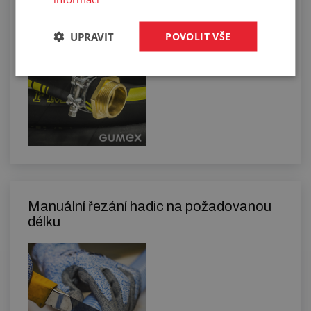
spon
UPRAVIT
POVOLIT VŠE
Manuální řezání hadic na požadovanou
délku