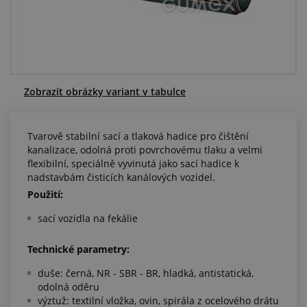
Centrum poptávek
Vše o nákupu
O nás a kariéra
Zobrazit obrázky variant v tabulce
Tvarově stabilní sací a tlaková hadice pro čištění
kanalizace, odolná proti povrchovému tlaku a velmi
flexibilní, speciálně vyvinutá jako sací hadice k
nadstavbám čisticích kanálových vozidel.
Použití:
sací vozidla na fekálie
Technické parametry:
duše: černá, NR - SBR - BR, hladká, antistatická,
odolná oděru
výztuž: textilní vložka, ovin, spirála z ocelového drátu