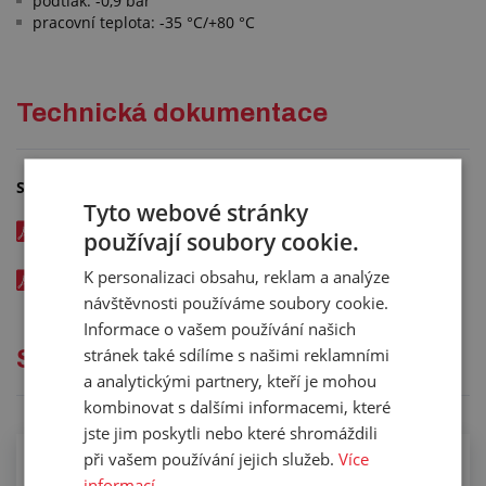
podtlak: -0,9 bar
pracovní teplota: -35 °C/+80 °C
Technická dokumentace
Soubory ke stažení
Tyto webové stránky
IAL - Tlakosací hadice pro proplachování kanalizace -
používají soubory cookie.
katalogový list v CZ (pdf) - kód: 00194xxx
K personalizaci obsahu, reklam a analýze
Hadice pro čištění kanalizací Semperit
návštěvnosti používáme soubory cookie.
Informace o vašem používání našich
stránek také sdílíme s našimi reklamními
Služby
a analytickými partnery, kteří je mohou
kombinovat s dalšími informacemi, které
jste jim poskytli nebo které shromáždili
při vašem používání jejich služeb.
Více
Kompletace hadic koncovkami pomocí
informací