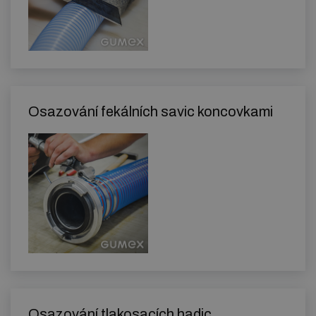
Osazování fekálních savic koncovkami
Osazování tlakosacích hadic