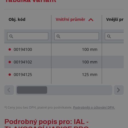
Technická dokumentace (2)
Obj. kód
Vnitřní průměr
Vnější prů
Služby (4)
00194100
100 mm
00194102
100 mm
00194125
125 mm
*)
Ceny jsou bez DPH, platné pro podnikatele.
Podrobněji o účtování DPH.
Podrobný popis pro: IAL -