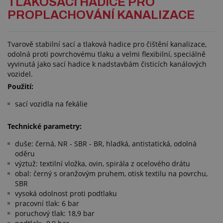
TLAKOSACÍ HADICE PRO
PROPLACHOVÁNÍ KANALIZACE
Tvarově stabilní sací a tlaková hadice pro čištění kanalizace,
odolná proti povrchovému tlaku a velmi flexibilní, speciálně
vyvinutá jako sací hadice k nadstavbám čisticích kanálových
vozidel.
Použití:
sací vozidla na fekálie
Technické parametry:
duše: černá, NR - SBR - BR, hladká, antistatická, odolná
oděru
výztuž: textilní vložka, ovin, spirála z ocelového drátu
obal: černý s oranžovým pruhem, otisk textilu na povrchu,
SBR
vysoká odolnost proti podtlaku
pracovní tlak: 6 bar
poruchový tlak: 18,9 bar