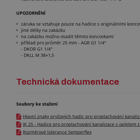
UPOZORNĚNÍ
záruka se vztahuje pouze na hadice s originálními konc
jiné délky na zakázku
na zakázku možno osadit těmito koncovkami
příklad pro průměr 25 mm - AGR G1 1/4"
- DKOR G1 1/4"
- DKLL M 38×1,5
Technická dokumentace
Soubory ke stažení
Hlavní znaky pryžových hadic pro proplachování kanaliza
IK 25 - Hadice pro proplachování kanalizace s opletem ze
Rozměrové tolerance Semperflex