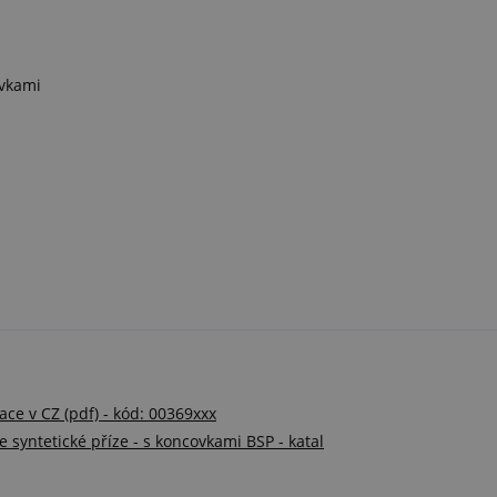
ovkami
ce v CZ (pdf) - kód: 00369xxx
 syntetické příze - s koncovkami BSP - katal