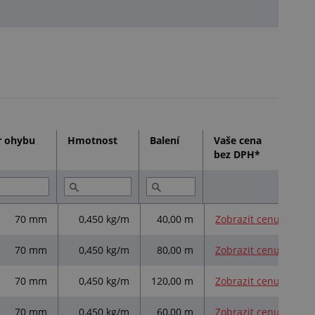
r ohybu
Hmotnost
Balení
Vaše cena
Det
bez DPH*
va
70 mm
0,450 kg/m
40,00 m
Zobrazit cenu
70 mm
0,450 kg/m
80,00 m
Zobrazit cenu
70 mm
0,450 kg/m
120,00 m
Zobrazit cenu
70 mm
0,450 kg/m
60,00 m
Zobrazit cenu