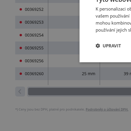
K personalizaci 
00369252
25 mm
39
vašem používání n
00369253
25 mm
39
mohou kombinovat
používání jejich 
00369254
25 mm
39
UPRAVIT
00369255
25 mm
39
00369256
25 mm
39
00369260
25 mm
39
*)
Ceny jsou bez DPH, platné pro podnikatele.
Podrobněji o účtování DPH.