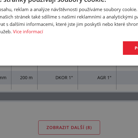
obsahu, reklam a analýze návštěvnosti používáme soubory cookie.
 mm
120 m
DKOR 1"
AGR 1"
ašich stránek také sdílíme s našimi reklamními a analytickými par
 mm
60 m
DKOR 1"
AGR 1"
 s dalšími informacemi, které jste jim poskytli nebo které shro
služeb.
Více informací
 mm
100 m
DKOR 1"
AGR 1"
P
 mm
150 m
DKOR 1"
AGR 1"
 mm
160 m
DKOR 1"
AGR 1"
 mm
200 m
DKOR 1"
AGR 1"
ZOBRAZIT DALŠÍ (
8
)