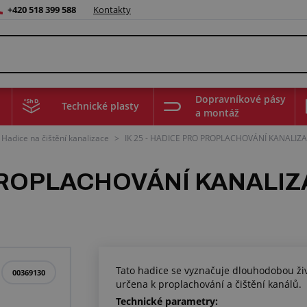
+420 518 399 588
Kontakty
Dopravníkové pásy
Technické plasty
a montáž
Hadice na čištění kanalizace
>
IK 25 - HADICE PRO PROPLACHOVÁNÍ KANALIZ
O PROPLACHOVÁNÍ KANALI
Tato hadice se vyznačuje dlouhodobou živ
00369130
určena k proplachování a čištění kanálů.
Technické parametry: