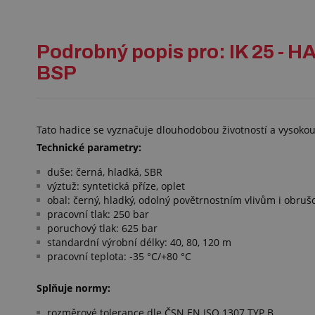
Podrobný popis pro: IK 25
BSP
Tato hadice se vyznačuje dlouhodobou životností a vysokou 
Technické parametry:
duše: černá, hladká, SBR
výztuž: syntetická příze, oplet
obal: černý, hladký, odolný povětrnostním vlivům i obru
pracovní tlak: 250 bar
poruchový tlak: 625 bar
standardní výrobní délky: 40, 80, 120 m
pracovní teplota: -35 °C/+80 °C
Splňuje normy:
rozměrové tolerance dle ČSN EN ISO 1307 TYP B