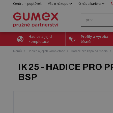
Centrum poptávek
Vše o nákupu
O nás a kariéra
Hadice a jejich
Profily a výroba
kompletace
těsnění
Domů
>
Hadice a jejich kompletace
>
Hadice pro kapalná média
>
IK 25 - HADICE PR
BSP