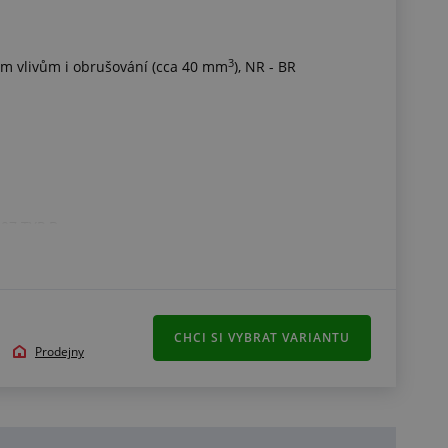
3
ním vlivům i obrušování (cca 40 mm
), NR - BR
307 TYP B
originálními koncovkami
CHCI SI VYBRAT VARIANTU
vkami
Prodejny
4"