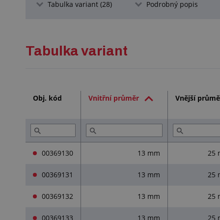
Tabulka variant (28)
Podrobný popis
Tabulka variant
Obj. kód
Vnitřní průměr
Vnější průmě
00369130
13 mm
25
00369131
13 mm
25
00369132
13 mm
25
00369133
13 mm
25