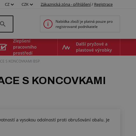
CZ
CZK
Zákaznická zóna - přihlášení
/
Registrace
Nabídka zboží je platná pouze pro
registrované podnikatele
Zlepšení
Další pryžové a
pracovního
plastové výrobky
prostředí
ACE S KONCOVKAMI BSP
ZACE S KONCOVKAMI
otností a vysokou odolností proti obrušování obalu. Je