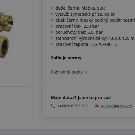
duše: černá, hladká, SBR
výztuž: syntetická příze, oplet
obal: černý, hladký, odolný povětrnost
pracovní tlak: 250 bar
poruchový tlak: 625 bar
standardní výrobní délky: 40, 80, 120 m
pracovní teplota: -35 °C/+80 °C
Splňuje normy:
rozměrové tolerance dle ČSN EN ISO 1
Podrobný popis
UPOZORNĚNÍ
záruka se vztahuje pouze na hadice s 
Máte dotaz? Jsme tu pro vás!
jiné délky na zakázku
na zakázku možno osadit těmito konco
+420 518 399 588
gumex@gumex.cz
příklad pro průměr 25 mm - AGR G1 1/
- DKOR G1 1/4"
- DKLL M 38×1,5