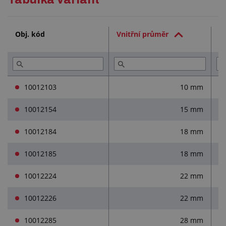
Technická dokumentace (1)
Obj. kód
Vnitřní průměr
V
Přečtěte si (1)
10012103
10 mm
10012154
15 mm
10012184
18 mm
10012185
18 mm
10012224
22 mm
10012226
22 mm
10012285
28 mm