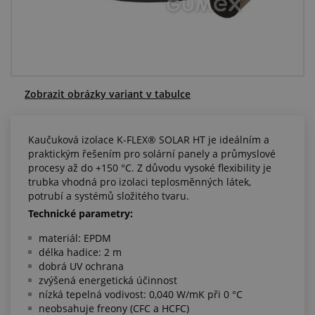
Centrum poptávek
Vše o nákupu
O nás a kariéra
Zobrazit obrázky variant v tabulce
Kaučuková izolace K-FLEX® SOLAR HT je ideálním a
praktickým řešením pro solární panely a průmyslové
procesy až do +150 °C. Z důvodu vysoké flexibility je
trubka vhodná pro izolaci teplosměnných látek,
potrubí a systémů složitého tvaru.
Technické parametry:
materiál: EPDM
délka hadice: 2 m
dobrá UV ochrana
zvýšená energetická účinnost
nízká tepelná vodivost: 0,040 W/mK při 0 °C
neobsahuje freony (CFC a HCFC)