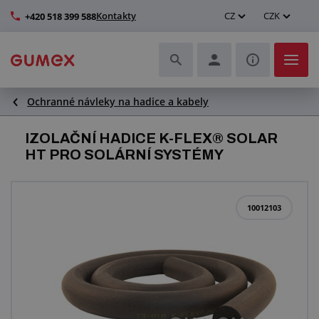
Kontakty
CZ
CZK
+420 518 399 588
Ochranné návleky na hadice a kabely
Hadice a jejich kompletace
IZOLAČNÍ HADICE K-FLEX® SOLAR
Profily a výroba těsnění
HT PRO SOLÁRNÍ SYSTÉMY
Technické plasty
10012103
Dopravníkové pásy a montáž
Zlepšení pracovního prostředí
Další pryžové a plastové výrobky