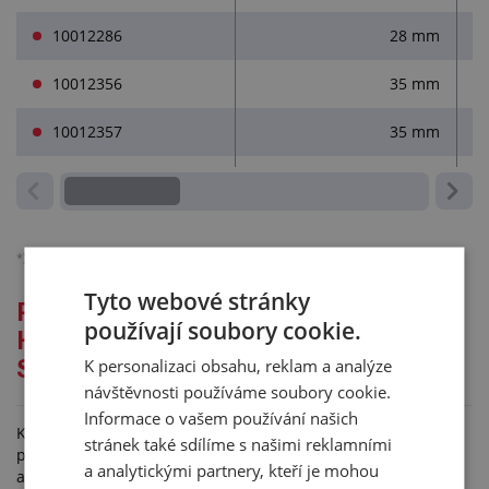
10012286
28 mm
10012356
35 mm
10012357
35 mm
*)
Ceny jsou bez DPH, platné pro podnikatele.
Podrobněji o účtování DPH.
Tyto webové stránky
Podrobný popis pro: IZOLAČNÍ
používají soubory cookie.
HADICE K-FLEX® SOLAR HT PRO
K personalizaci obsahu, reklam a analýze
SOLÁRNÍ SYSTÉMY
návštěvnosti používáme soubory cookie.
Informace o vašem používání našich
Kaučuková izolace K-FLEX® SOLAR HT je ideálním a
stránek také sdílíme s našimi reklamními
praktickým řešením pro solární panely a průmyslové procesy
a analytickými partnery, kteří je mohou
až do +150 °C. Z důvodu vysoké flexibility je trubka vhodná