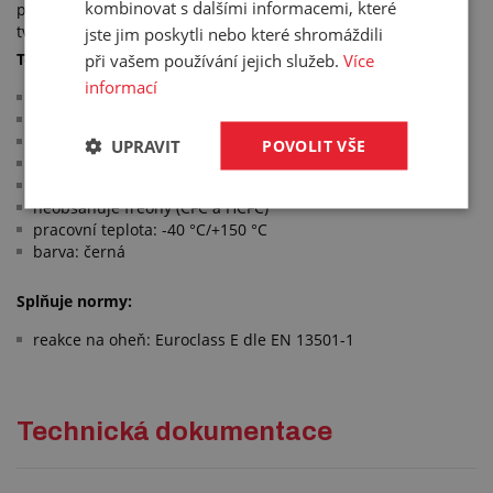
kombinovat s dalšími informacemi, které
pro izolaci teplosměnných látek, potrubí a systémů složitého
tvaru.
jste jim poskytli nebo které shromáždili
Technické parametry:
při vašem používání jejich služeb.
Více
informací
materiál: EPDM
délka hadice: 2 m
dobrá UV ochrana
UPRAVIT
POVOLIT VŠE
zvýšená energetická účinnost
nízká tepelná vodivost: 0,040 W/mK při 0 °C
neobsahuje freony (CFC a HCFC)
pracovní teplota: -40 °C/+150 °C
barva: černá
Splňuje normy:
reakce na oheň: Euroclass E dle EN 13501-1
Technická dokumentace