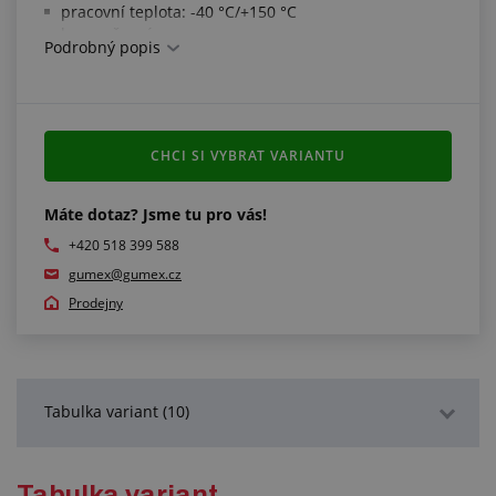
pracovní teplota: -40 °C/+150 °C
barva: černá
Podrobný popis
Splňuje normy:
reakce na oheň: Euroclass E dle EN 13501-1
CHCI SI VYBRAT VARIANTU
Máte dotaz? Jsme tu pro vás!
+420 518 399 588
gumex@gumex.cz
Prodejny
Tabulka variant (10)
Podrobný popis
Tabulka variant