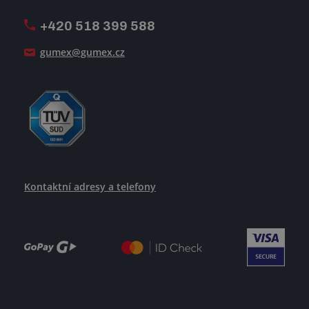
Pošlete nám svůj životopis
+420 518 399 588
Jak se žije v GUMEXU
gumex@gumex.cz
Kontaktní adresy a telefony