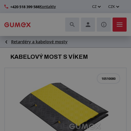
Kontakty
CZ
CZK
+420 518 399 588
Retardéry a kabelové mosty
Hadice a jejich kompletace
KABELOVÝ MOST S VÍKEM
Profily a výroba těsnění
Technické plasty
10510080
Dopravníkové pásy a montáž
Zlepšení pracovního prostředí
Další pryžové a plastové výrobky