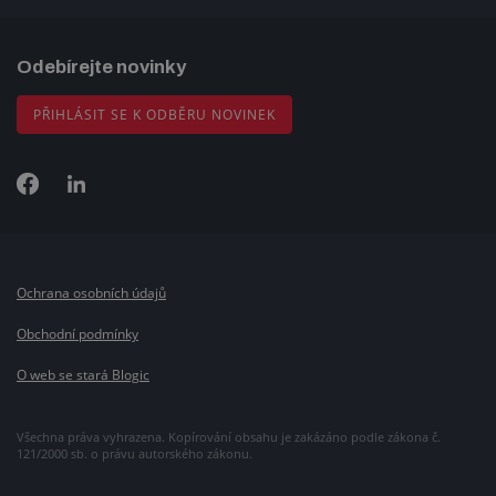
Odebírejte novinky
PŘIHLÁSIT SE K ODBĚRU NOVINEK
Ochrana osobních údajů
Obchodní podmínky
O web se stará Blogic
Všechna práva vyhrazena. Kopírování obsahu je zakázáno podle zákona č.
121/2000 sb. o právu autorského zákonu.