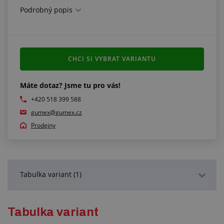
desén: kladívkový
Podrobný popis
barva: černožlutá
Splňuje normy:
STO č.030-056064
CHCI SI VYBRAT VARIANTU
Další informace:
Máte dotaz? Jsme tu pro vás!
snadná a rychlá montáž a demontáž
+420 518 399 588
gumex@gumex.cz
Prodejny
Tabulka variant (1)
Podrobný popis
Tabulka variant