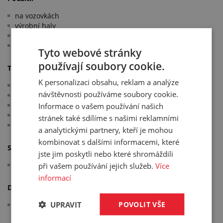
na vozovkách
výrobní haly
kulturní akce
parkoviště
Tyto webové stránky
používají soubory cookie.
Technické parametry:
K personalizaci obsahu, reklam a analýze
materiál: recyklované PVC
návštěvnosti používáme soubory cookie.
nosnost: 7 t (70 kN)
počet kanálů: 5
Informace o vašem používání našich
desén: kladívkový
stránek také sdílíme s našimi reklamními
barva: černožlutá
a analytickými partnery, kteří je mohou
kombinovat s dalšími informacemi, které
Splňuje normy:
jste jim poskytli nebo které shromáždili
STO č.030-056064
při vašem používání jejich služeb.
Více
informací
Další informace:
UPRAVIT
POVOLIT VŠE
snadná a rychlá montáž a demontáž