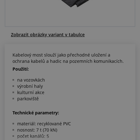
Centrum poptávek
Vše o nákupu
Zobrazit obrázky variant v tabulce
O nás a kariéra
Kabelový most slouží jako přechodné uložení a
ochrana kabelů a hadic na pozemních komunikacích.
Použití:
na vozovkách
výrobní haly
kulturní akce
parkoviště
Technické parametry:
materiál: recyklované PVC
nosnost: 7 t (70 kN)
počet kanálů: 5