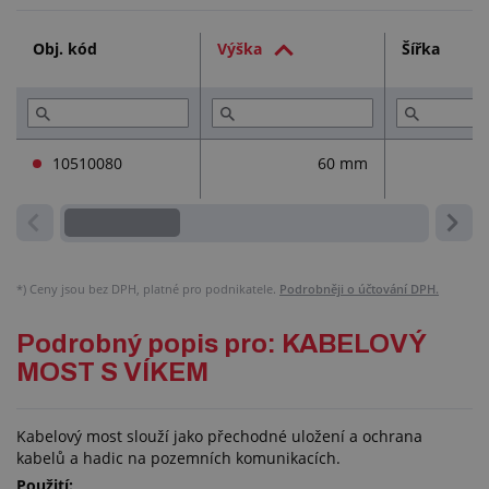
Technická dokumentace (2)
Obj. kód
Výška
Šířka
Přečtěte si (1)
10510080
60 mm
*)
Ceny jsou bez DPH, platné pro podnikatele.
Podrobněji o účtování DPH.
Podrobný popis pro: KABELOVÝ
MOST S VÍKEM
Kabelový most slouží jako přechodné uložení a ochrana
kabelů a hadic na pozemních komunikacích.
Použití: