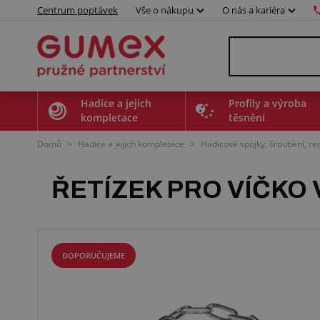
Centrum poptávek
Vše o nákupu
O nás a kariéra
Hadice a jejich
Profily a výroba
kompletace
těsnění
Domů
>
Hadice a jejich kompletace
>
Hadicové spojky, šroubení, r
ŘETÍZEK PRO VÍČKO
DOPORUČUJEME