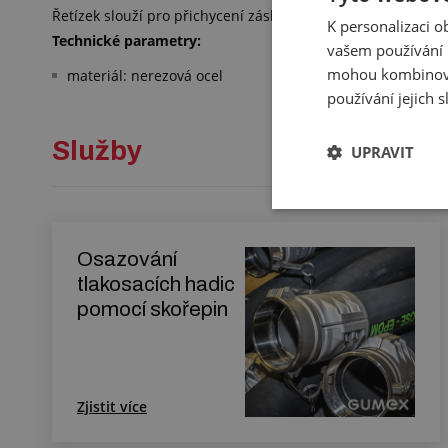
Řetízek slouží pro přichycení záslepky VB a MB k Eurospojce
K personalizaci 
Technické parametry:
vašem používání n
mohou kombinovat
materiál: nerezová ocel
používání jejich 
Služby
UPRAVIT
Osazování
tlakosacích hadic
pomocí skořepin
Zjistit více