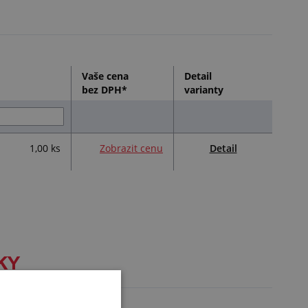
Vaše cena
Detail
bez DPH*
varianty
Detail
1,00 ks
Zobrazit cenu
KY