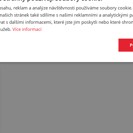
 a tím se zamezí jejímu odpojení a ztrátě.
obsahu, reklam a analýze návštěvnosti používáme soubory cookie.
ašich stránek také sdílíme s našimi reklamními a analytickými par
 s dalšími informacemi, které jste jim poskytli nebo které shro
služeb.
Více informací
P