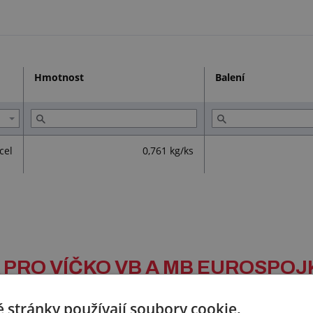
Hmotnost
Balení
cel
0,761 kg/ks
EK PRO VÍČKO VB A MB EUROSPOJ
 stránky používají soubory cookie.