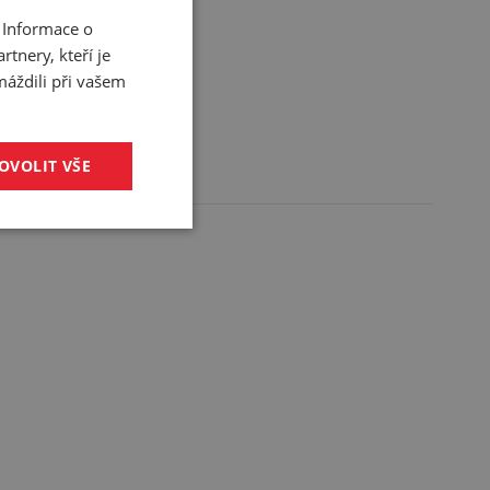
 Informace o
tnery, kteří je
máždili při vašem
OVOLIT VŠE