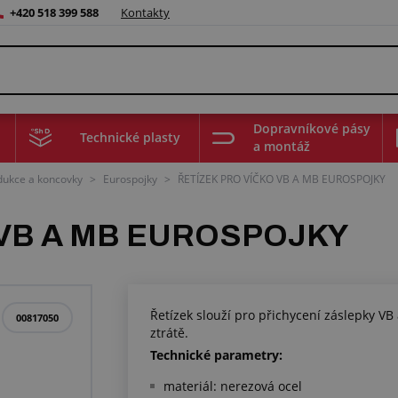
+420 518 399 588
Kontakty
Dopravníkové pásy
Technické plasty
a montáž
edukce a koncovky
>
Eurospojky
>
ŘETÍZEK PRO VÍČKO VB A MB EUROSPOJKY
 VB A MB EUROSPOJKY
Řetízek slouží pro přichycení záslepky VB
00817050
ztrátě.
Technické parametry:
materiál: nerezová ocel