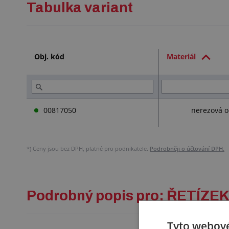
Tabulka variant
Obj. kód
Materiál
00817050
nerezová o
*)
Ceny jsou bez DPH, platné pro podnikatele.
Podrobněji o účtování DPH.
Podrobný popis pro: ŘETÍZ
Tyto webové