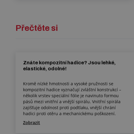
Přečtěte si
Znáte kompozitní hadice? Jsou lehké,
elastické, odolné!
Kromě nízké hmotnosti a vysoké pružnosti se
kompozitní hadice vyznačují zvláštní konstrukcí –
několik vrstev speciální fólie je navinuto formou
pásů mezi vnitřní a vnější spirálu. Vnitřní spirála
zajišťuje odolnost proti podtlaku, vnější chrání
hadici proti otěru a mechanickému poškození.
Zobrazit