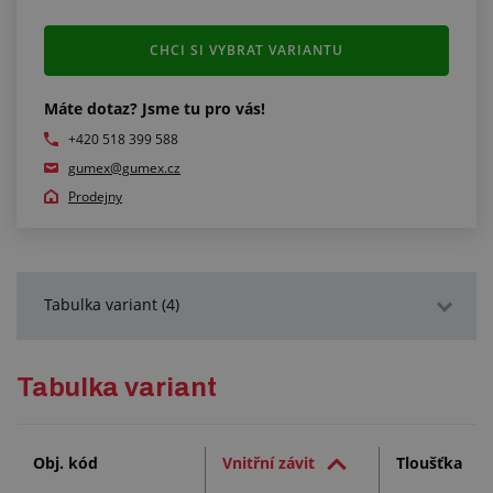
CHCI SI VYBRAT VARIANTU
Máte dotaz? Jsme tu pro vás!
+420 518 399 588
gumex@gumex.cz
Prodejny
Tabulka variant (4)
Podrobný popis
Tabulka variant
Technická dokumentace (1)
Obj. kód
Vnitřní závit
Tloušťka