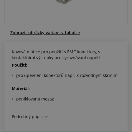
Centrum poptávek
Vše o nákupu
Zobrazit obrázky variant v tabulce
O nás a kariéra
Kovová matice pro použití s EMC konektory, s
kontaktními výstupky pro vyrovnávání napětí.
Použití:
pro upevnění konektorů např. k rozvodným skříním
Materiál:
poniklovaná mosaz
Podrobný popis