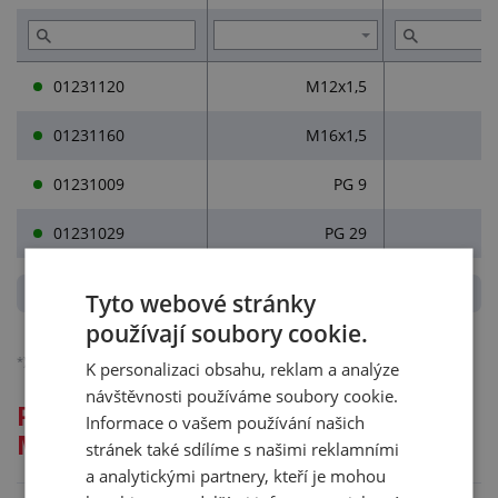
01231120
M12x1,5
01231160
M16x1,5
01231009
PG 9
01231029
PG 29
Tyto webové stránky
používají soubory cookie.
*)
Ceny jsou bez DPH, platné pro podnikatele.
Podrobněji o účtování DPH.
K personalizaci obsahu, reklam a analýze
návštěvnosti používáme soubory cookie.
Podrobný popis pro: KOVOVÁ
Informace o vašem používání našich
MATICE GM EMV 191 M/PG
stránek také sdílíme s našimi reklamními
a analytickými partnery, kteří je mohou