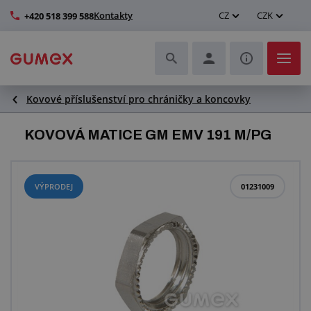
Kontakty
CZ
CZK
+420 518 399 588
Kovové příslušenství pro chráničky a koncovky
Hadice a jejich kompletace
KOVOVÁ MATICE GM EMV 191 M/PG
Profily a výroba těsnění
Technické plasty
VÝPRODEJ
01231009
Dopravníkové pásy a montáž
Zlepšení pracovního prostředí
Další pryžové a plastové výrobky