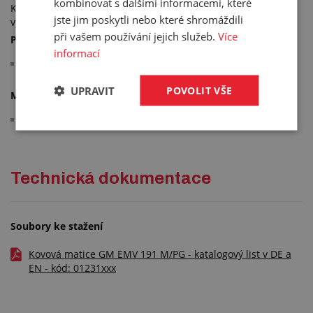
kombinovat s dalšími informacemi, které
Kovová matice pro použití s EMC konektory, s kontaktními
jste jim poskytli nebo které shromáždili
výstupky pro vyrovnávání napětí.
při vašem používání jejich služeb.
Více
Použití:
informací
pro upevnění konektorů např. k rozvodným skříním
UPRAVIT
POVOLIT VŠE
Materiál:
poniklovaná mosaz
Technická dokumentace
Soubory ke stažení
Kovová matice GM EMV 191 M/PG - katalogový list v DE a
EN - kód: 01231xxx