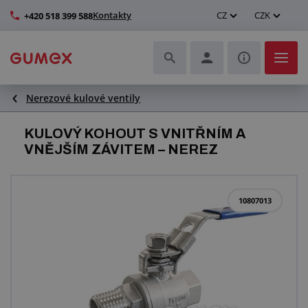
Kontakty
CZ
CZK
+420 518 399 588
Nerezové kulové ventily
Hadice a jejich kompletace
KULOVÝ KOHOUT S VNITŘNÍM A
Profily a výroba těsnění
VNĚJŠÍM ZÁVITEM – NEREZ
Technické plasty
10807013
Dopravníkové pásy a montáž
Zlepšení pracovního prostředí
Další pryžové a plastové výrobky