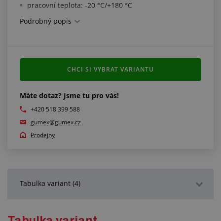
pracovní teplota: -20 °C/+180 °C
Podrobný popis
Splňuje normy:
DIN 259/2999
DIN 228
CHCI SI VYBRAT VARIANTU
Máte dotaz? Jsme tu pro vás!
+420 518 399 588
gumex@gumex.cz
Prodejny
Tabulka variant (4)
Podrobný popis
Tabulka variant