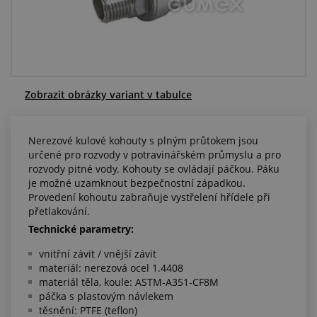
Centrum poptávek
Vše o nákupu
O nás a kariéra
Zobrazit obrázky variant v tabulce
Nerezové kulové kohouty s plným průtokem jsou
určené pro rozvody v potravinářském průmyslu a pro
rozvody pitné vody. Kohouty se ovládají páčkou. Páku
je možné uzamknout bezpečnostní západkou.
Provedení kohoutu zabraňuje vystřelení hřídele při
přetlakování.
Technické parametry:
vnitřní závit / vnější závit
materiál: nerezová ocel 1.4408
materiál těla, koule: ASTM-A351-CF8M
páčka s plastovým návlekem
těsnění: PTFE (teflon)