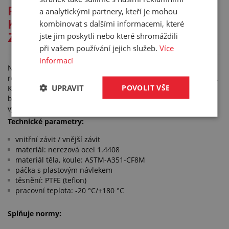
Podrobný popis pro: KULOVÝ
a analytickými partnery, kteří je mohou
KOHOUT S VNITŘNÍM A VNĚJŠÍM
kombinovat s dalšími informacemi, které
jste jim poskytli nebo které shromáždili
ZÁVITEM – NEREZ
při vašem používání jejich služeb.
Více
informací
Nerezové kulové kohouty s plným průtokem jsou určené pro
rozvody v potravinářském průmyslu a pro rozvody pitné vody.
UPRAVIT
POVOLIT VŠE
Kohouty se ovládají páčkou. Páku je možné uzamknout
bezpečnostní západkou. Provedení kohoutu zabraňuje
vystřelení hřídele při přetlakování.
Technické parametry:
vnitřní závit / vnější závit
materiál: nerezová ocel 1.4408
materiál těla, koule: ASTM-A351-CF8M
páčka s plastovým návlekem
těsnění: PTFE (teflon)
pracovní teplota: -20 °C/+180 °C
Splňuje normy: