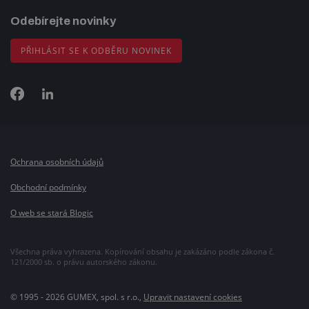
Odebírejte novinky
PŘIHLÁSIT SE K ODBĚRU NOVINEK
Ochrana osobních údajů
Obchodní podmínky
O web se stará Blogic
Všechna práva vyhrazena. Kopírování obsahu je zakázáno podle zákona č.
121/2000 sb. o právu autorského zákonu.
© 1995 - 2026 GUMEX, spol. s r.o.,
Upravit nastavení cookies