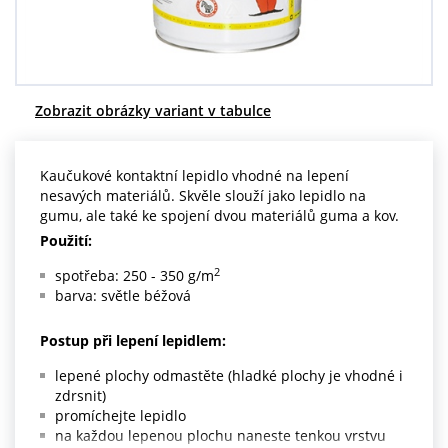
Centrum poptávek
Vše o nákupu
Zobrazit obrázky variant v tabulce
O nás a kariéra
Kaučukové kontaktní lepidlo vhodné na lepení
nesavých materiálů. Skvěle slouží jako lepidlo na
gumu, ale také ke spojení dvou materiálů guma a kov.
Použití:
2
spotřeba: 250 - 350 g/m
barva: světle béžová
Postup při lepení lepidlem:
lepené plochy odmastěte (hladké plochy je vhodné i
zdrsnit)
promíchejte lepidlo
na každou lepenou plochu naneste tenkou vrstvu