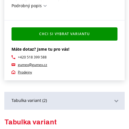
lepidla a nechte zavadnout
Podrobný popis
plochy přitiskněte k sobě (ideální je spoj zatížit nebo
zalisovat)
mechanicky je možné spoj namáhat 24 hodin po
lepení
ideální teplota pro lepení +20 °C
CHCI SI VYBRAT VARIANTU
Máte dotaz? Jsme tu pro vás!
+420 518 399 588
gumex@gumex.cz
Prodejny
Tabulka variant (2)
Podrobný popis
Tabulka variant