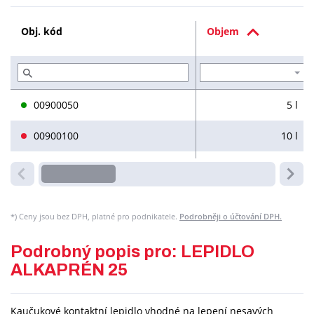
Technická dokumentace (2)
Obj. kód
Objem
Služby (2)
00900050
5 l
00900100
10 l
*)
Ceny jsou bez DPH, platné pro podnikatele.
Podrobněji o účtování DPH.
Podrobný popis pro: LEPIDLO
ALKAPRÉN 25
Kaučukové kontaktní lepidlo vhodné na lepení nesavých