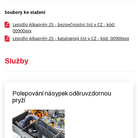
Soubory ke stažení
Lepidlo Alkaprén 25 - bezpečnostní list v CZ - kód:
00900xxx
Lepidlo Alkaprén 25 - katalogový list v CZ - kód: 00900xxx
Služby
Polepování násypek oděruvzdornou
pryží