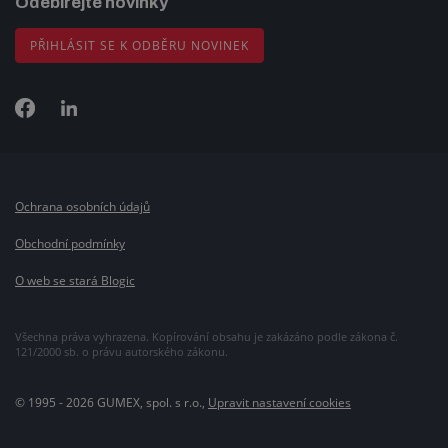
Odebírejte novinky
PŘIHLÁSIT SE K ODBĚRU NOVINEK
Ochrana osobních údajů
Obchodní podmínky
O web se stará Blogic
Všechna práva vyhrazena. Kopírování obsahu je zakázáno podle zákona č.
121/2000 sb. o právu autorského zákonu.
© 1995 - 2026 GUMEX, spol. s r.o.,
Upravit nastavení cookies