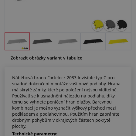
Centrum poptávek
Vše o nákupu
O nás a kariéra
Zobrazit obrázky variant v tabulce
Náběhová hrana Fortelock 2033 Invisible typ C pro
snadné dokončení montáže vaší nové podlahy. Hrana
má skryté zámky, které po položení nejsou viditelné.
Používají se k usnadnění nájezdu na podlahu, díky
tomu se vyhnete poničení hran dlažby. Barevnou
kombinací je možno vyznačit výškový přechod mezi
podkladem a podlahovinou. Použitím hran zabráníte
drobným pohybům v okrajových částech pokryté
plochy.
Technické parametry: