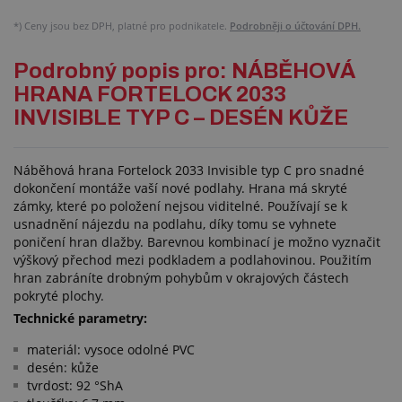
*)
Ceny jsou bez DPH, platné pro podnikatele.
Podrobněji o účtování DPH.
Podrobný popis pro: NÁBĚHOVÁ
HRANA FORTELOCK 2033
INVISIBLE TYP C – DESÉN KŮŽE
Náběhová hrana Fortelock 2033 Invisible typ C pro snadné
dokončení montáže vaší nové podlahy. Hrana má skryté
zámky, které po položení nejsou viditelné. Používají se k
usnadnění nájezdu na podlahu, díky tomu se vyhnete
poničení hran dlažby. Barevnou kombinací je možno vyznačit
výškový přechod mezi podkladem a podlahovinou. Použitím
hran zabráníte drobným pohybům v okrajových částech
pokryté plochy.
Technické parametry:
materiál: vysoce odolné PVC
desén: kůže
tvrdost: 92 °ShA