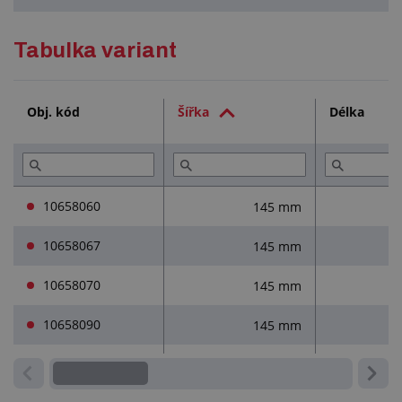
působí jako zvukový, tepelný a vibrační izolant
podlaha, která dýchá - systém proti vlhkosti Air-Flow
Podrobný popis
Tabulka variant
odolnost proti mechanickému poškození
odolnost proti olejům a chemikáliím
možnost výběru barev
Technická dokumentace (1)
Obj. kód
Šířka
Délka
Služby (2)
Přečtěte si (1)
10658060
145 mm
10658067
145 mm
10658070
145 mm
10658090
145 mm