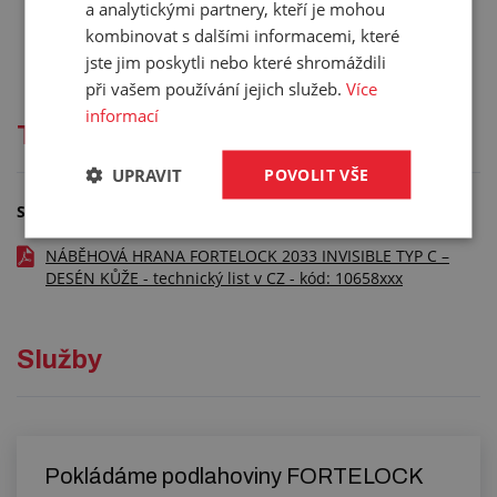
a analytickými partnery, kteří je mohou
kombinovat s dalšími informacemi, které
jste jim poskytli nebo které shromáždili
při vašem používání jejich služeb.
Více
informací
Technická dokumentace
UPRAVIT
POVOLIT VŠE
Soubory ke stažení
NÁBĚHOVÁ HRANA FORTELOCK 2033 INVISIBLE TYP C –
DESÉN KŮŽE - technický list v CZ - kód: 10658xxx
Služby
Pokládáme podlahoviny FORTELOCK