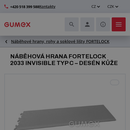
Kontakty
CZ
CZK
+420 518 399 588
Náběhové hrany, rohy a soklové lišty FORTELOCK
Hadice a jejich kompletace
NÁBĚHOVÁ HRANA FORTELOCK
Profily a výroba těsnění
2033 INVISIBLE TYP C – DESÉN KŮŽE
Technické plasty
Dopravníkové pásy a montáž
Zlepšení pracovního prostředí
Další pryžové a plastové výrobky