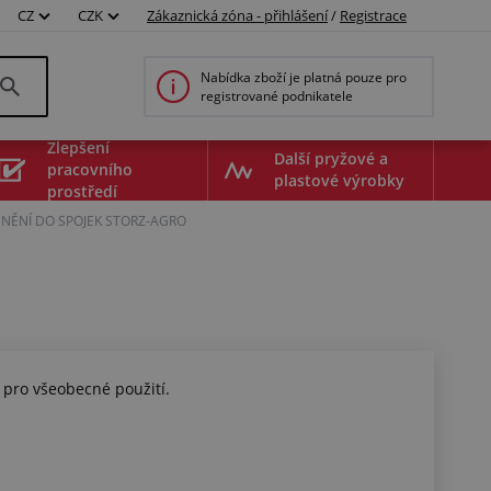
CZ
CZK
Zákaznická zóna - přihlášení
/
Registrace
Nabídka zboží je platná pouze pro
registrované podnikatele
Zlepšení
Další pryžové a
pracovního
plastové výrobky
prostředí
NĚNÍ DO SPOJEK STORZ-AGRO
pro všeobecné použití.