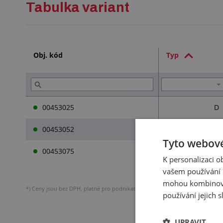
Tabulka variant
Obj. kód
Typ
00453025
D
00453052
C
Tyto webové
00453075
B
K personalizaci 
vašem používání n
mohou kombinovat
*)
Ceny jsou bez DPH, platné pro podnikatele.
Podrobněji o účtování DPH.
používání jejich 
UPRAVIT