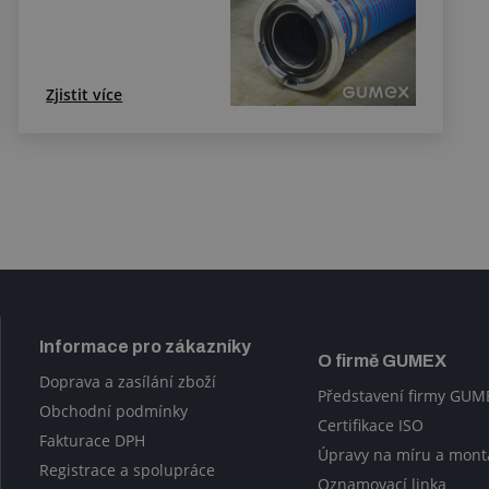
Zjistit více
Informace pro zákazníky
O firmě GUMEX
Doprava a zasílání zboží
Představení firmy GUM
Obchodní podmínky
Certifikace ISO
Fakturace DPH
Úpravy na míru a mont
Registrace a spolupráce
Oznamovací linka