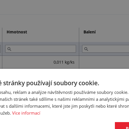
Hmotnost
Balení
0,011 kg/ks
0,021 kg/ks
 stránky používají soubory cookie.
0,021 kg/ks
obsahu, reklam a analýze návštěvnosti používáme soubory cookie.
ašich stránek také sdílíme s našimi reklamními a analytickými par
 s dalšími informacemi, které jste jim poskytli nebo které shro
služeb.
Více informací
P