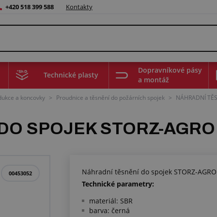
+420 518 399 588
Kontakty
Dopravníkové pásy
Technické plasty
a montáž
edukce a koncovky
>
Proudnice a těsnění do požárních spojek
>
NÁHRADNÍ TĚS
 DO SPOJEK STORZ-AGRO
Náhradní těsnění do spojek STORZ-AGRO 
00453052
Technické parametry:
materiál: SBR
barva: černá