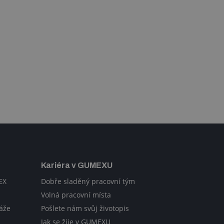
Kariéra v GUMEXU
EX
Dobře sladěný pracovní tým
Volná pracovní místa
áže
Pošlete nám svůj životopis
Jak se žije v GUMEXU