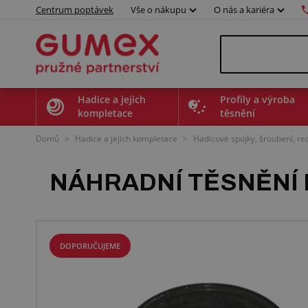
Centrum poptávek
Vše o nákupu
O nás a kariéra
Hadice a jejich
Profily a výroba
kompletace
těsnění
Domů
>
Hadice a jejich kompletace
>
Hadicové spojky, šroubení, r
NÁHRADNÍ TĚSNĚNÍ
DOPORUČUJEME