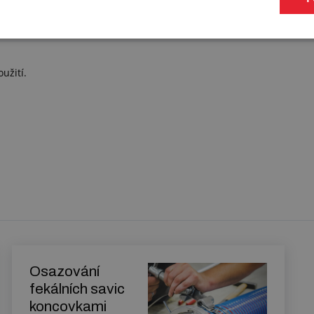
ADNÍ TĚSNĚNÍ DO SPOJEK STORZ
užití.
Osazování
fekálních savic
koncovkami