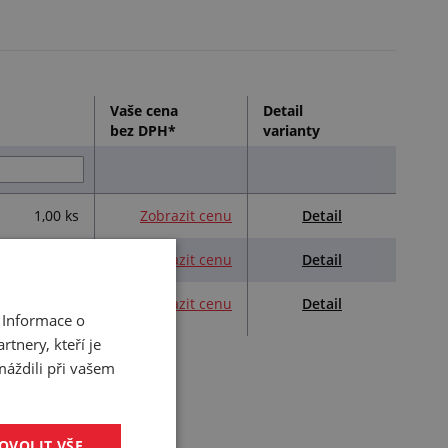
Vaše cena
Detail
bez DPH*
varianty
Detail
1,00 ks
Zobrazit cenu
Detail
1,00 ks
Zobrazit cenu
Detail
1,00 ks
Zobrazit cenu
 Informace o
tnery, kteří je
máždili při vašem
OVOLIT VŠE