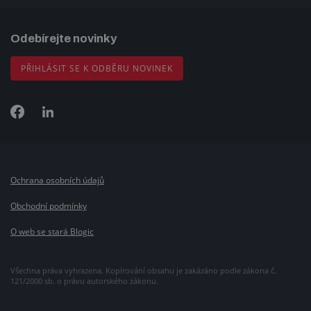
Odebírejte novinky
PŘIHLÁSIT SE K ODBĚRU NOVINEK
Ochrana osobních údajů
Obchodní podmínky
O web se stará Blogic
Všechna práva vyhrazena. Kopírování obsahu je zakázáno podle zákona č.
121/2000 sb. o právu autorského zákonu.