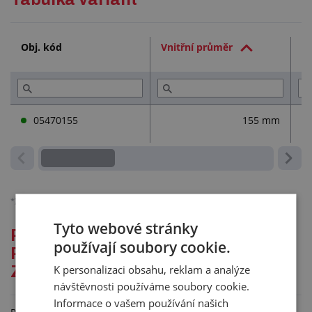
Technická dokumentace (1)
Obj. kód
Vnitřní průměr
V
05470155
155 mm
*)
Ceny jsou bez DPH, platné pro podnikatele.
Podrobněji o účtování DPH.
Tyto webové stránky
Podrobný popis pro: NAVLÉKACÍ
používají soubory cookie.
PODLOŽKY PRO AUTOSERVISNÍ
K personalizaci obsahu, reklam a analýze
ZVEDÁKY
návštěvnosti používáme soubory cookie.
Informace o vašem používání našich