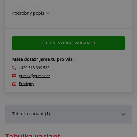
povolená velikostní tolerance: ± 4 mm
Podrobný popis
CHCI SI VYBRAT VARIANTU
Máte dotaz? Jsme tu pro vás!
+420 518 399 588
gumex@gumex.cz
Prodejny
Tabulka variant (1)
Podrobný popis
Tabulka variant