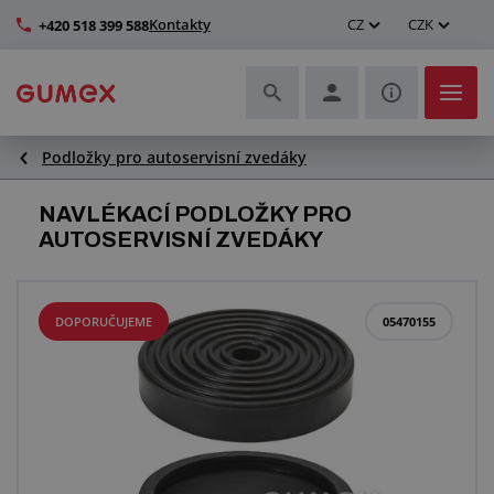
Kontakty
CZ
CZK
+420 518 399 588
Podložky pro autoservisní zvedáky
Hadice a jejich kompletace
NAVLÉKACÍ PODLOŽKY PRO
Profily a výroba těsnění
AUTOSERVISNÍ ZVEDÁKY
Technické plasty
DOPORUČUJEME
05470155
Dopravníkové pásy a montáž
Zlepšení pracovního prostředí
Další pryžové a plastové výrobky