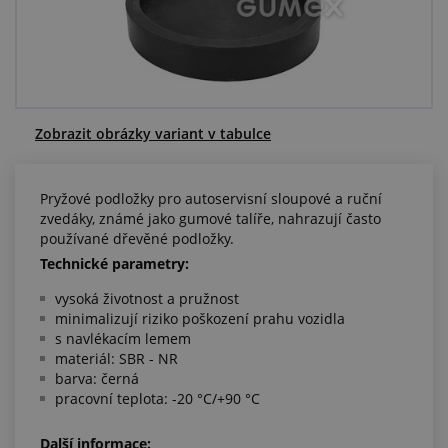
Centrum poptávek
Vše o nákupu
O nás a kariéra
Zobrazit obrázky variant v tabulce
Pryžové podložky pro autoservisní sloupové a ruční
zvedáky, známé jako gumové talíře, nahrazují často
používané dřevěné podložky.
Technické parametry:
vysoká životnost a pružnost
minimalizují riziko poškození prahu vozidla
s navlékacím lemem
materiál: SBR - NR
barva: černá
pracovní teplota: -20 °C/+90 °C
Další informace: