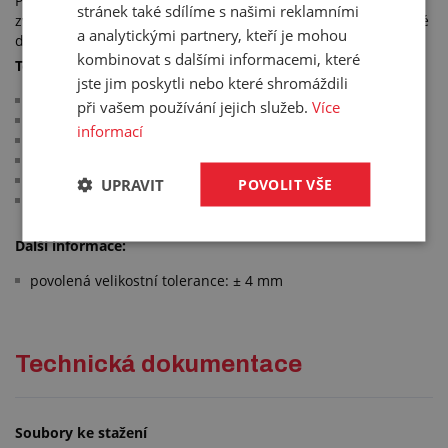
Pryžové podložky pro autoservisní sloupové a ruční
stránek také sdílíme s našimi reklamními
zvedáky, známé jako gumové talíře, nahrazují často používané
a analytickými partnery, kteří je mohou
dřevěné podložky.
kombinovat s dalšími informacemi, které
Technické parametry:
jste jim poskytli nebo které shromáždili
vysoká životnost a pružnost
při vašem používání jejich služeb.
Více
minimalizují riziko poškození prahu vozidla
informací
s navlékacím lemem
materiál: SBR - NR
barva: černá
UPRAVIT
POVOLIT VŠE
pracovní teplota: -20 °C/+90 °C
Další informace:
povolená velikostní tolerance: ± 4 mm
Technická dokumentace
Soubory ke stažení