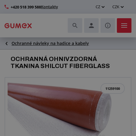
Kontakty
CZ
CZK
+420 518 399 588
Ochranné návleky na hadice a kabely
Hadice a jejich kompletace
OCHRANNÁ OHNIVZDORNÁ
Profily a výroba těsnění
TKANINA SHILCUT FIBERGLASS
Technické plasty
11259100
Dopravníkové pásy a montáž
Zlepšení pracovního prostředí
Další pryžové a plastové výrobky