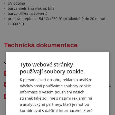
UV odolná
barva skelného vlákna: bílá
barva silikonu: červená
pracovní teplota: -54 °C/+260 °C (krátkodobě do 20 minut:
+1000 °C)
Technická dokumentace
Soubory ke stažení
Tyto webové stránky
používají soubory cookie.
Ochranná ohnivzdorná tkanina SHILCUT FIBERGLASS -
katalogový list v EN - kód: 11259xxx
K personalizaci obsahu, reklam a analýze
Ochranná ohnivzdorná tkanina SHILCUT FIBERGLASS - test
návštěvnosti používáme soubory cookie.
nehořlavosti v EN - kód: 11259xxx
Informace o vašem používání našich
Ochranná ohnivzdorná tkanina SHILCUT FIBERGLASS -
stránek také sdílíme s našimi reklamními
materiálový list v EN - kód: 11259xxx
a analytickými partnery, kteří je mohou
kombinovat s dalšími informacemi, které