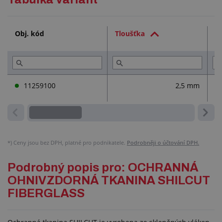
Technická dokumentace (3)
Obj. kód
Tloušťka
Ší
Služby (1)
Přečtěte si (3)
11259100
2,5 mm
*)
Ceny jsou bez DPH, platné pro podnikatele.
Podrobněji o účtování DPH.
Podrobný popis pro: OCHRANNÁ
OHNIVZDORNÁ TKANINA SHILCUT
FIBERGLASS