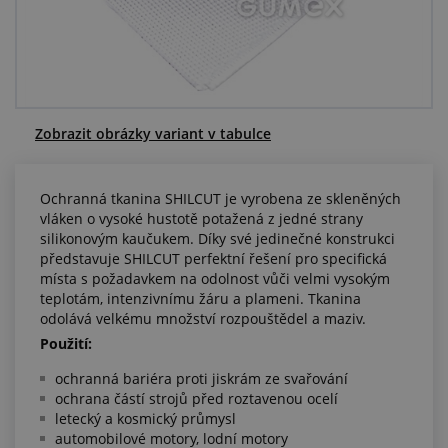
Centrum poptávek
Vše o nákupu
O nás a kariéra
Zobrazit obrázky variant v tabulce
Ochranná tkanina SHILCUT je vyrobena ze skleněných
vláken o vysoké hustotě potažená z jedné strany
silikonovým kaučukem. Díky své jedinečné konstrukci
představuje SHILCUT perfektní řešení pro specifická
místa s požadavkem na odolnost vůči velmi vysokým
teplotám, intenzivnímu žáru a plameni. Tkanina
odolává velkému množství rozpouštědel a maziv.
Použití:
ochranná bariéra proti jiskrám ze svařování
ochrana částí strojů před roztavenou ocelí
letecký a kosmický průmysl
automobilové motory, lodní motory