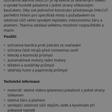
Ochranná tkanina SHILCUT je vyrobena ze skleněných vláken
o vysoké hustotě potažená z jedné strany silikonovým
kaučukem. Díky své jedinečné konstrukci představuje SHILCUT
perfektní řešení pro specifická místa s požadavkem na
odolnost vůči velmi vysokým teplotám, intenzivnímu žáru a
plameni. Tkanina odolává velkému množství rozpouštědel a
maziv.
Použití:
ochranná bariéra proti jiskrám ze svařování
ochrana částí strojů před roztavenou ocelí
letecký a kosmický průmysl
automobilové motory, lodní motory
těžební a ocelářský průmysl
sklářský, hutní a papírnický průmysl
Technické informace:
materiál: skelné vlákno (pletenec) potažené z jedné strany
silikonem
odolná žáru a plameni
vynikající odolnost vůči olejům, vodě a kyselinám při
pokojové teplotě