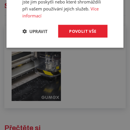
jste jim poskytli nebo které shromáždili
Služby
při vašem používání jejich služeb.
Více
informací
UPRAVIT
POVOLIT VŠE
Řezání kompaktních materiálů na
digitálním plotru
Přečtěte si