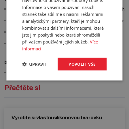
návštěvnosti používáme soubory cookie.
Informace o vašem používání našich
je ohebný a usnadní tak montáž zvláště v méně přístupných
stránek také sdílíme s našimi reklamními
místech
použitím tohoto šroubováku zamezíte zraněním, která může
a analytickými partnery, kteří je mohou
způsobit použití standardního šroubováku
kombinovat s dalšími informacemi, které
včetně otočného oříšku, který umožňuje použití pro dva
jste jim poskytli nebo které shromáždili
rozměry šroubů spon s hlavou 6 mm a 7 mm
při vašem používání jejich služeb.
Více
materiál: dřík šroubováku z pérové oceli, zalisované konce
informací
dříku niklované, rukojeť ergonomický plast
Další informace:
UPRAVIT
POVOLIT VŠE
na šroubovák nelze nasunout jiné oříšky, například „gola“
Přečtěte si
Vyrobte si vlastní silikonovou tvarovku