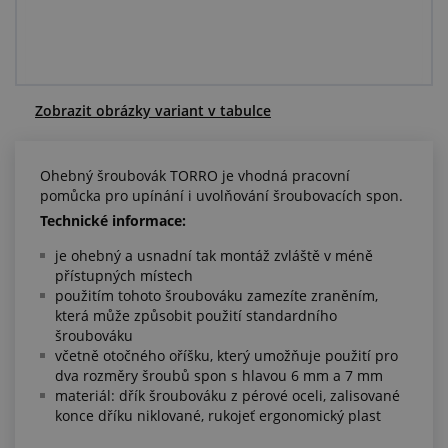
Centrum poptávek
Vše o nákupu
Zobrazit obrázky variant v tabulce
O nás a kariéra
Ohebný šroubovák TORRO je vhodná pracovní
pomůcka pro upínání i uvolňování šroubovacích spon.
Technické informace:
je ohebný a usnadní tak montáž zvláště v méně
přístupných místech
použitím tohoto šroubováku zamezíte zraněním,
která může způsobit použití standardního
šroubováku
včetně otočného oříšku, který umožňuje použití pro
dva rozměry šroubů spon s hlavou 6 mm a 7 mm
materiál: dřík šroubováku z pérové oceli, zalisované
konce dříku niklované, rukojeť ergonomický plast