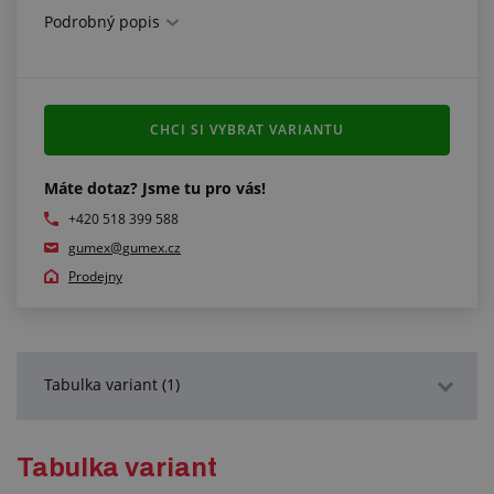
Další informace:
Podrobný popis
na šroubovák nelze nasunout jiné oříšky, například
„gola“
CHCI SI VYBRAT VARIANTU
Máte dotaz? Jsme tu pro vás!
+420 518 399 588
gumex@gumex.cz
Prodejny
Tabulka variant (1)
Podrobný popis
Tabulka variant