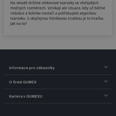
Na skladě držíme silikonové tvarovky ve všelijakých
možných rozměrech. Vznikají ale situace, kdy už běžné
redukce a kolínka nestačí a potřebujete atypickou
tvarovku. S obyčejnou hliníkovou trubkou je to hračka.
Jak na to?
Informace pro zákazníky
Doprava a zasílání zboží
O firmě GUMEX
Obchodní podmínky
Představení firmy GUMEX
Kariéra v GUMEXU
Fakturace DPH
Certifikace ISO
Dobře sladěný pracovní tým