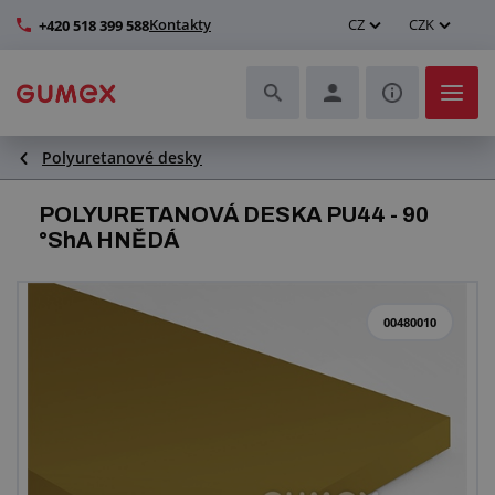
Kontakty
CZ
CZK
+420 518 399 588
Polyuretanové desky
Hadice a jejich kompletace
POLYURETANOVÁ DESKA PU44 - 90
Profily a výroba těsnění
°ShA HNĚDÁ
Technické plasty
00480010
Dopravníkové pásy a montáž
Zlepšení pracovního prostředí
Další pryžové a plastové výrobky