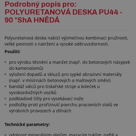
Podrobný popis pro:
POLYURETANOVÁ DESKA PU44 -
90 °ShA HNĚDÁ
Polyuretanová deska nabízí výjimečnou kombinaci pružnosti,
velké pevnosti v natržení a vysoké oděruvzdornosti.
Použití:
pro výrobu těsnění a manžet (např. do betonových násypek
do kamenolomů)
vyložení dopadů a skluzů pro sypké abrazivní materiály
(např. v mísírnách betonových a maltových směsí)
bandáž válců pro tiskařské stroje a koleček u
vysokozdvižných vozíků
podkladové lišty pro vysekávací nože
podložky proti proříznutí povrchu pracovních stolů ve
výrobních provozech a dílnách
Technické parametry:
odolnost minerálním olejům, mazacím tukům, naftě a