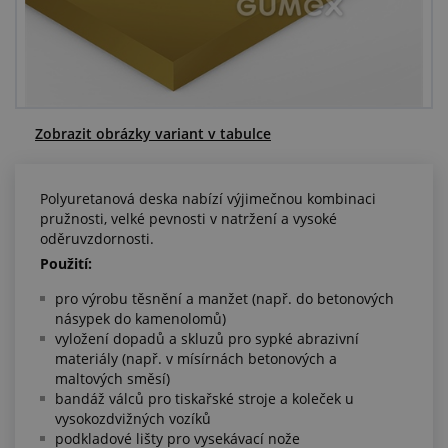
Centrum poptávek
Vše o nákupu
O nás a kariéra
Zobrazit obrázky variant v tabulce
Polyuretanová deska nabízí výjimečnou kombinaci
pružnosti, velké pevnosti v natržení a vysoké
oděruvzdornosti.
Použití:
pro výrobu těsnění a manžet (např. do betonových
násypek do kamenolomů)
vyložení dopadů a skluzů pro sypké abrazivní
materiály (např. v mísírnách betonových a
maltových směsí)
bandáž válců pro tiskařské stroje a koleček u
vysokozdvižných vozíků
podkladové lišty pro vysekávací nože