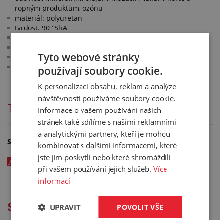
ropným produktům, ozónu
materiál: polyuretan
tvrdost: 90 °ShA
2
pevnost v tahu: 44 N/mm
tažnost: 460 %
Tyto webové stránky
barva: hnědá
pracovní teplota: -30 °C/+80 °C
používají soubory cookie.
K personalizaci obsahu, reklam a analýze
návštěvnosti používáme soubory cookie.
Technická dokumentace
Informace o vašem používání našich
stránek také sdílíme s našimi reklamními
a analytickými partnery, kteří je mohou
Soubory ke stažení
kombinovat s dalšími informacemi, které
jste jim poskytli nebo které shromáždili
Polyuretanová deska PU44 (EUROLAN) - katalogový list v
při vašem používání jejich služeb.
Více
EN - kód: 00480xxx
informací
Služby
UPRAVIT
POVOLIT VŠE