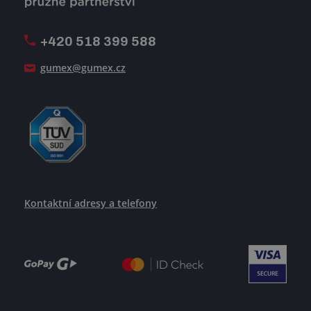
Firemní časopis Géčko
Oznamovací linka
Pošlete nám svůj životopis
+420 518 399 588
Jak se žije v GUMEXU
gumex@gumex.cz
Kontaktní adresy a telefony