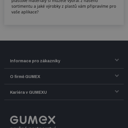
plastové materiály si můžete vybrat z našeho
sortimentu a jaké výrobky z plastů vám připravíme pro
vaše aplikace?
Informace pro zákazníky
Doprava a zasílání zboží
O firmě GUMEX
Obchodní podmínky
Představení firmy GUMEX
Kariéra v GUMEXU
Fakturace DPH
Certifikace ISO
Dobře sladěný pracovní tým
Registrace a spolupráce
Úpravy na míru a montáže
Volná pracovní místa