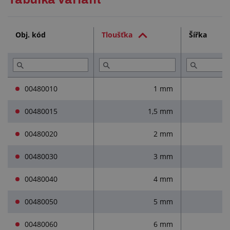
Technická dokumentace (1)
Obj. kód
Tloušťka
Šířka
Služby (2)
Přečtěte si (3)
00480010
1 mm
00480015
1,5 mm
00480020
2 mm
00480030
3 mm
00480040
4 mm
00480050
5 mm
00480060
6 mm