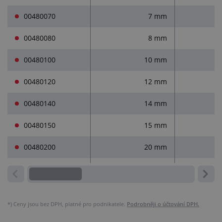
00480070
7 mm
00480080
8 mm
00480100
10 mm
00480120
12 mm
00480140
14 mm
00480150
15 mm
00480200
20 mm
*)
Ceny jsou bez DPH, platné pro podnikatele.
Podrobněji o účtování DPH.