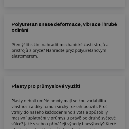
Polyuretan snese deformace, vibrace i hrubé
odírání
Přemýšlíte, čím nahradit mechanické části strojů a
přístrojů z pryže? Nahraďte pryž polyuretanovým
elastomerem.
Plasty pro průmyslové využití
Plasty neboli umělé hmoty mají velkou variabilitu
vlastností a díky tomu i široký rozsah použití. Proč
vtrhly do našeho každodenního života a způsobily
masivní uplatnění v průmyslu právě po druhé světové
válce? Jaké s sebou přinášejí výhody i nevýhody? Které