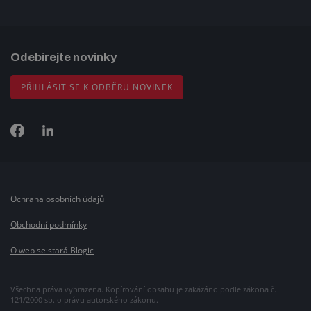
Odebírejte novinky
PŘIHLÁSIT SE K ODBĚRU NOVINEK
Ochrana osobních údajů
Obchodní podmínky
O web se stará Blogic
Všechna práva vyhrazena. Kopírování obsahu je zakázáno podle zákona č.
121/2000 sb. o právu autorského zákonu.