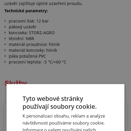
uzávěr zajišťuje úplné uzavření proudu.
Technické parametry:
pracovní tlak: 12 bar
pákový uzávěr
koncovka: STORZ-AGRO
těsnění: NBR
materiál proudnice: hliník
materiál koncovky: hliník
páka potažená PVC
pracovní teplota: -5 °C/+60 °C
Služby
Tyto webové stránky
používají soubory cookie.
K personalizaci obsahu, reklam a analýze
návštěvnosti používáme soubory cookie.
Informace o vašem používání našich