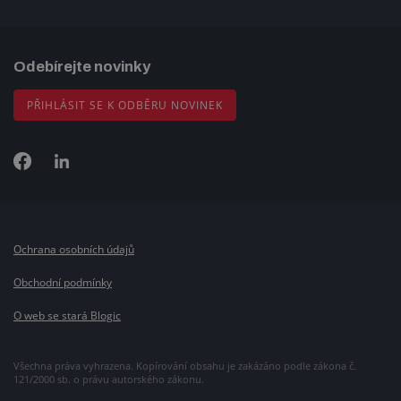
Odebírejte novinky
PŘIHLÁSIT SE K ODBĚRU NOVINEK
Ochrana osobních údajů
Obchodní podmínky
O web se stará Blogic
Všechna práva vyhrazena. Kopírování obsahu je zakázáno podle zákona č.
121/2000 sb. o právu autorského zákonu.