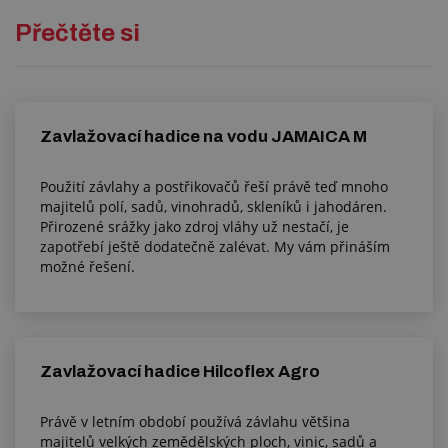
Přečtěte si
Zavlažovací hadice na vodu JAMAICA M
Použití závlahy a postřikovačů řeší právě teď mnoho
majitelů polí, sadů, vinohradů, skleníků i jahodáren.
Přirozené srážky jako zdroj vláhy už nestačí, je
zapotřebí ještě dodatečně zalévat. My vám přináším
možné řešení.
Zavlažovací hadice Hilcoflex Agro
Právě v letním období používá závlahu většina
majitelů velkých zemědělských ploch, vinic, sadů a