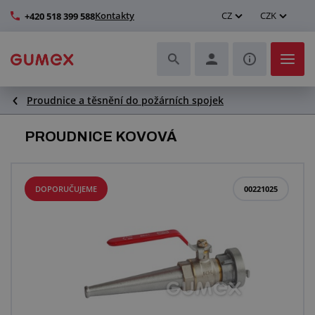
Kontakty
CZ
CZK
+420 518 399 588
Proudnice a těsnění do požárních spojek
Hadice a jejich kompletace
PROUDNICE KOVOVÁ
Profily a výroba těsnění
Technické plasty
DOPORUČUJEME
00221025
Dopravníkové pásy a montáž
Zlepšení pracovního prostředí
Další pryžové a plastové výrobky