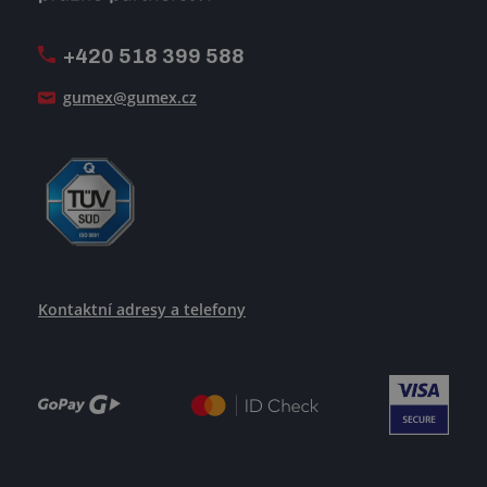
Firemní časopis Géčko
Oznamovací linka
Pošlete nám svůj životopis
+420 518 399 588
Jak se žije v GUMEXU
gumex@gumex.cz
Kontaktní adresy a telefony