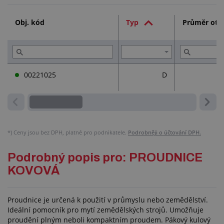
Služby (2)
Obj. kód
Typ
Průměr otv
Přečtěte si (2)
00221025
D
*)
Ceny jsou bez DPH, platné pro podnikatele.
Podrobněji o účtování DPH.
Podrobný popis pro: PROUDNICE
KOVOVÁ
Proudnice je určená k použití v průmyslu nebo zemědělství.
Ideální pomocník pro mytí zemědělských strojů. Umožňuje
proudění plným neboli kompaktním proudem. Pákový kulový