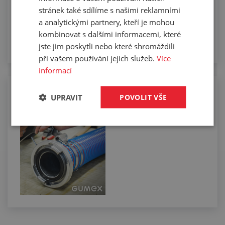
Drátkování hadic
stránek také sdílíme s našimi reklamními
a analytickými partnery, kteří je mohou
kombinovat s dalšími informacemi, které
jste jim poskytli nebo které shromáždili
při vašem používání jejich služeb.
Více
informací
Osazování fekálních savic koncovkami
UPRAVIT
POVOLIT VŠE