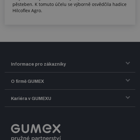
pěsteben. K tomuto účelu se výborně osvědčila hadice
Hilcoflex Agro.
Informace pro zákazníky
Doprava a zasílání zboží
O firmě GUMEX
Obchodní podmínky
Představení firmy GUMEX
Kariéra v GUMEXU
Fakturace DPH
Certifikace ISO
Dobře sladěný pracovní tým
Registrace a spolupráce
Úpravy na míru a montáže
Volná pracovní místa