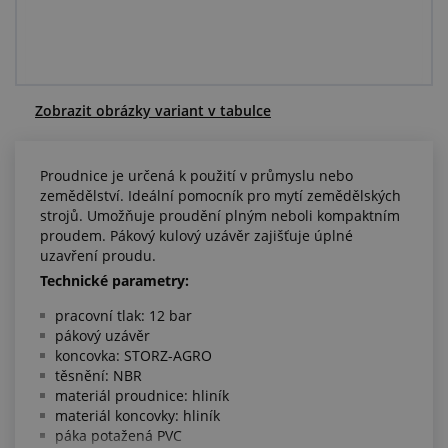
Centrum poptávek
Vše o nákupu
Zobrazit obrázky variant v tabulce
O nás a kariéra
Proudnice je určená k použití v průmyslu nebo
zemědělství. Ideální pomocník pro mytí zemědělských
strojů. Umožňuje proudění plným neboli kompaktním
proudem. Pákový kulový uzávěr zajišťuje úplné
uzavření proudu.
Technické parametry:
pracovní tlak: 12 bar
pákový uzávěr
koncovka: STORZ-AGRO
těsnění: NBR
materiál proudnice: hliník
materiál koncovky: hliník
páka potažená PVC