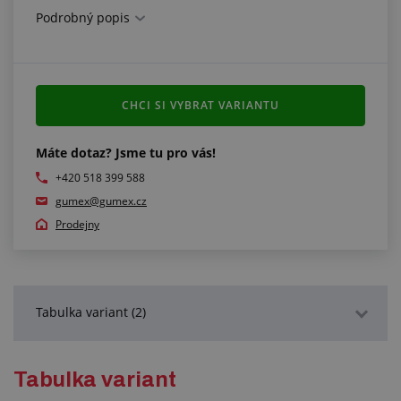
Podrobný popis
Technické parametry:
pracovní tlak: 16 bar
otočný uzávěr
koncovka: STORZ-AGRO
CHCI SI VYBRAT VARIANTU
těsnění: SBR
materiál proudnice: PP (polypropylen)
materiál koncovky: hliník
Máte dotaz? Jsme tu pro vás!
+420 518 399 588
gumex@gumex.cz
Prodejny
Tabulka variant (2)
Podrobný popis
Tabulka variant