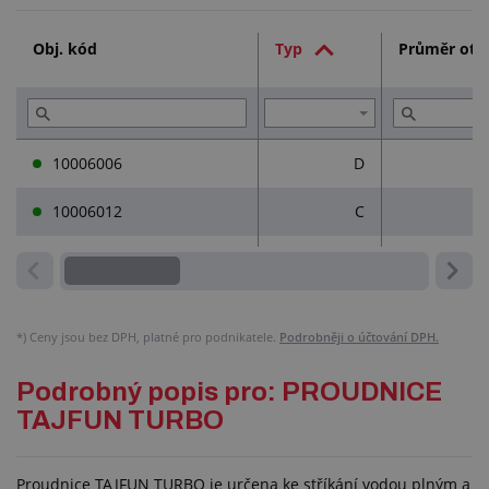
Služby (2)
Obj. kód
Typ
Průměr otv
10006006
D
10006012
C
*)
Ceny jsou bez DPH, platné pro podnikatele.
Podrobněji o účtování DPH.
Podrobný popis pro: PROUDNICE
TAJFUN TURBO
Proudnice TAJFUN TURBO je určena ke stříkání vodou plným a