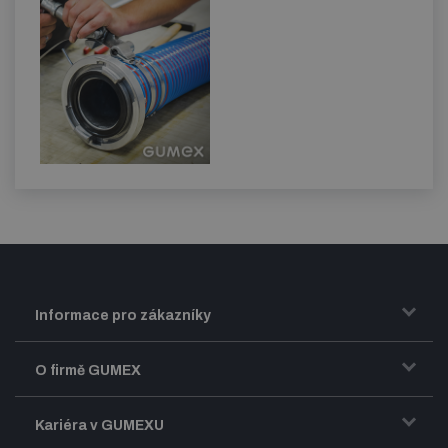
Informace pro zákazníky
Doprava a zasílání zboží
O firmě GUMEX
Obchodní podmínky
Představení firmy GUMEX
Kariéra v GUMEXU