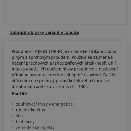
Centrum poptávek
Vše o nákupu
Zobrazit obrázky variant v tabulce
O nás a kariéra
Proudnice TAJFUN TURBO je určena ke stříkání vodou
plným a sprchovým proudem. Používá se zejména k
hašení prachových a lehce zvířených látek (např. uhlí,
mouka apod.). Při otáčení hlavy proudnice a nastavení
přímého proudu je možné její úplné uzavření. Dalším
otáčením na sprchový proud kuželového tvaru lze
dosáhnout rozstřiku v rozmezí 0 - 130°.
Použití:
zauhlovací trasy v energetice
uhelné kotelny
sila
truhlárny
zemědělské objekty