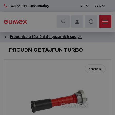
Kontakty
CZ
CZK
+420 518 399 588
Proudnice a těsnění do požárních spojek
Hadice a jejich kompletace
PROUDNICE TAJFUN TURBO
Profily a výroba těsnění
Technické plasty
10006012
Dopravníkové pásy a montáž
Zlepšení pracovního prostředí
Další pryžové a plastové výrobky