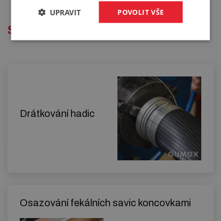
UPRAVIT
POVOLIT VŠE
Služby
Drátkování hadic
Osazování fekálních savic koncovkami