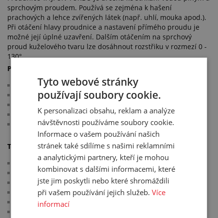
sprchovým proudem. Používá se zejména k hašení
prachových a lehce zvířených látek (např. uhlí, mouka apod.).
Při otáčení hlavy proudnice a nastavení přímého proudu je
možné její úplné uzavření. Dalším otáčením na sprchový
proud kuželového tvaru lze dosáhnout rozstřiku v rozmezí 0 -
130°.
Použití:
Tyto webové stránky
zauhlovací trasy v energetice
používají soubory cookie.
uhelné kotelny
sila
K personalizaci obsahu, reklam a analýze
truhlárny
návštěvnosti používáme soubory cookie.
zemědělské objekty
Informace o vašem používání našich
stránek také sdílíme s našimi reklamními
Technické parametry:
a analytickými partnery, kteří je mohou
pracovní tlak: 16 bar
kombinovat s dalšími informacemi, které
otočný uzávěr
jste jim poskytli nebo které shromáždili
koncovka: STORZ-AGRO
při vašem používání jejich služeb.
Více
těsnění: SBR
materiál proudnice: PP (polypropylen)
informací
materiál koncovky: hliník